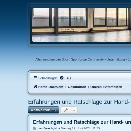
Alles rund um den Sport. Sportforum Community - Unterhaltung - J
Schnellzugriff
FAQ
Foren-Übersicht
Gesundheit
Oberen Extremitäten
Erfahrungen und Ratschläge zur Hand- 
Antworten
Erfahrungen und Ratschläge zur Hand- un
B
von
Beachgirl
»
Montag 17. Juni 2024, 11:25