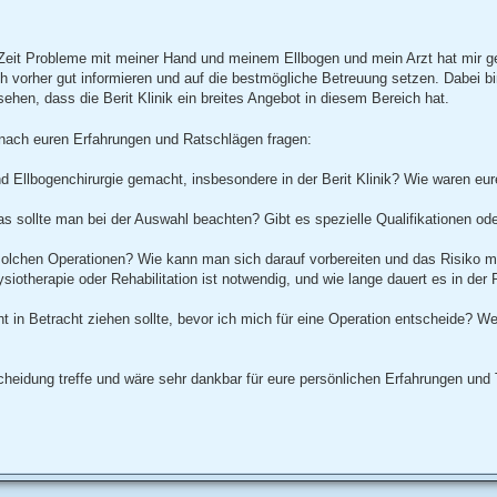
ger Zeit Probleme mit meiner Hand und meinem Ellbogen und mein Arzt hat mir g
h vorher gut informieren und auf die bestmögliche Betreuung setzen. Dabei bi
hen, dass die Berit Klinik ein breites Angebot in diesem Bereich hat.
r nach euren Erfahrungen und Ratschlägen fragen:
 Ellbogenchirurgie gemacht, insbesondere in der Berit Klinik? Wie waren eur
as sollte man bei der Auswahl beachten? Gibt es spezielle Qualifikationen od
solchen Operationen? Wie kann man sich darauf vorbereiten und das Risiko m
otherapie oder Rehabilitation ist notwendig, und wie lange dauert es in der 
ht in Betracht ziehen sollte, bevor ich mich für eine Operation entscheide? W
cheidung treffe und wäre sehr dankbar für eure persönlichen Erfahrungen und 