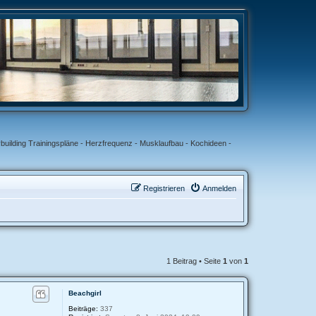
uilding Trainingspläne - Herzfrequenz - Musklaufbau - Kochideen -
Registrieren
Anmelden
1 Beitrag • Seite
1
von
1
Beachgirl
Beiträge:
337