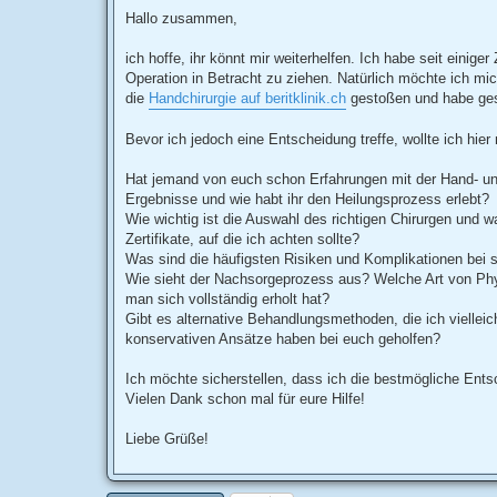
e
i
Hallo zusammen,
t
r
a
ich hoffe, ihr könnt mir weiterhelfen. Ich habe seit eini
g
Operation in Betracht zu ziehen. Natürlich möchte ich mic
die
Handchirurgie auf beritklinik.ch
gestoßen und habe gese
Bevor ich jedoch eine Entscheidung treffe, wollte ich hie
Hat jemand von euch schon Erfahrungen mit der Hand- und
Ergebnisse und wie habt ihr den Heilungsprozess erlebt?
Wie wichtig ist die Auswahl des richtigen Chirurgen und w
Zertifikate, auf die ich achten sollte?
Was sind die häufigsten Risiken und Komplikationen bei 
Wie sieht der Nachsorgeprozess aus? Welche Art von Physi
man sich vollständig erholt hat?
Gibt es alternative Behandlungsmethoden, die ich vielleic
konservativen Ansätze haben bei euch geholfen?
Ich möchte sicherstellen, dass ich die bestmögliche Ents
Vielen Dank schon mal für eure Hilfe!
Liebe Grüße!