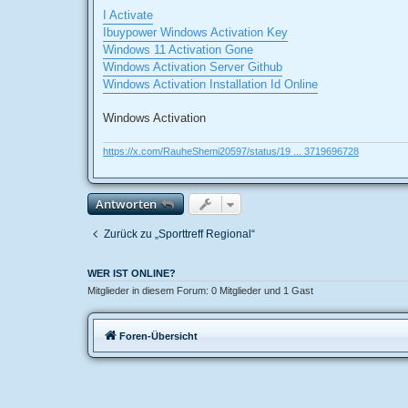
e
i
I Activate
t
Ibuypower Windows Activation Key
r
a
Windows 11 Activation Gone
g
Windows Activation Server Github
Windows Activation Installation Id Online
Windows Activation
https://x.com/RauheShemi20597/status/19 ... 3719696728
Antworten
Zurück zu „Sporttreff Regional“
WER IST ONLINE?
Mitglieder in diesem Forum: 0 Mitglieder und 1 Gast
Foren-Übersicht