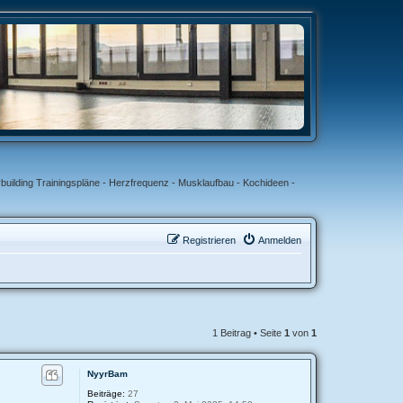
uilding Trainingspläne - Herzfrequenz - Musklaufbau - Kochideen -
Registrieren
Anmelden
1 Beitrag • Seite
1
von
1
NyуrBam
Beiträge:
27