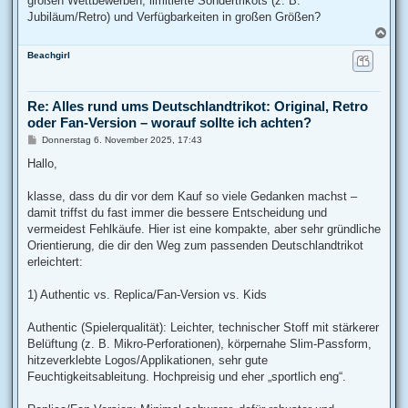
großen Wettbewerben, limitierte Sondertrikots (z. B.
Jubiläum/Retro) und Verfügbarkeiten in großen Größen?
N
a
Beachgirl
c
h
o
b
Re: Alles rund ums Deutschlandtrikot: Original, Retro
e
oder Fan-Version – worauf sollte ich achten?
n
B
Donnerstag 6. November 2025, 17:43
e
i
Hallo,
t
r
a
klasse, dass du dir vor dem Kauf so viele Gedanken machst –
g
damit triffst du fast immer die bessere Entscheidung und
vermeidest Fehlkäufe. Hier ist eine kompakte, aber sehr gründliche
Orientierung, die dir den Weg zum passenden Deutschlandtrikot
erleichtert:
1) Authentic vs. Replica/Fan-Version vs. Kids
Authentic (Spielerqualität): Leichter, technischer Stoff mit stärkerer
Belüftung (z. B. Mikro-Perforationen), körpernahe Slim-Passform,
hitzeverklebte Logos/Applikationen, sehr gute
Feuchtigkeitsableitung. Hochpreisig und eher „sportlich eng“.