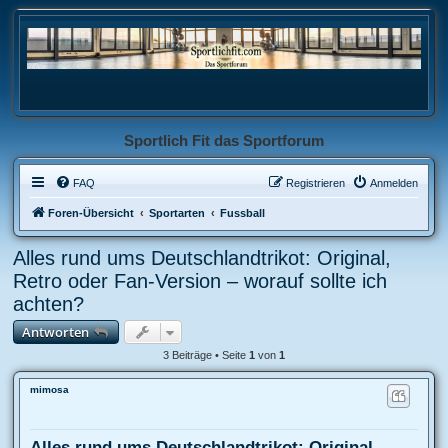
Sportlich Fit das Sportforum
FAQ
Registrieren
Anmelden
Foren-Übersicht
Sportarten
Fussball
Alles rund ums Deutschlandtrikot: Original,
Retro oder Fan-Version – worauf sollte ich
achten?
Antworten
3 Beiträge • Seite
1
von
1
mimosa
Alles rund ums Deutschlandtrikot: Original,