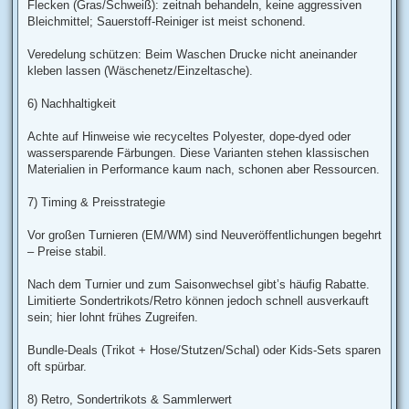
Flecken (Gras/Schweiß): zeitnah behandeln, keine aggressiven
Bleichmittel; Sauerstoff-Reiniger ist meist schonend.
Veredelung schützen: Beim Waschen Drucke nicht aneinander
kleben lassen (Wäschenetz/Einzeltasche).
6) Nachhaltigkeit
Achte auf Hinweise wie recyceltes Polyester, dope-dyed oder
wassersparende Färbungen. Diese Varianten stehen klassischen
Materialien in Performance kaum nach, schonen aber Ressourcen.
7) Timing & Preisstrategie
Vor großen Turnieren (EM/WM) sind Neuveröffentlichungen begehrt
– Preise stabil.
Nach dem Turnier und zum Saisonwechsel gibt’s häufig Rabatte.
Limitierte Sondertrikots/Retro können jedoch schnell ausverkauft
sein; hier lohnt frühes Zugreifen.
Bundle-Deals (Trikot + Hose/Stutzen/Schal) oder Kids-Sets sparen
oft spürbar.
8) Retro, Sondertrikots & Sammlerwert