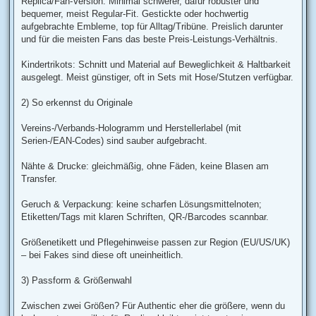
Replica/Fan-Version: Minimal schwerer, dafür robuster und
bequemer, meist Regular-Fit. Gestickte oder hochwertig
aufgebrachte Embleme, top für Alltag/Tribüne. Preislich darunter
und für die meisten Fans das beste Preis-Leistungs-Verhältnis.
Kindertrikots: Schnitt und Material auf Beweglichkeit & Haltbarkeit
ausgelegt. Meist günstiger, oft in Sets mit Hose/Stutzen verfügbar.
2) So erkennst du Originale
Vereins-/Verbands-Hologramm und Herstellerlabel (mit
Serien-/EAN-Codes) sind sauber aufgebracht.
Nähte & Drucke: gleichmäßig, ohne Fäden, keine Blasen am
Transfer.
Geruch & Verpackung: keine scharfen Lösungsmittelnoten;
Etiketten/Tags mit klaren Schriften, QR-/Barcodes scannbar.
Größenetikett und Pflegehinweise passen zur Region (EU/US/UK)
– bei Fakes sind diese oft uneinheitlich.
3) Passform & Größenwahl
Zwischen zwei Größen? Für Authentic eher die größere, wenn du