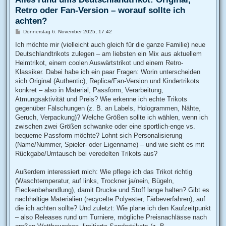
Retro oder Fan-Version – worauf sollte ich
achten?
B
Donnerstag 6. November 2025, 17:42
e
i
Ich möchte mir (vielleicht auch gleich für die ganze Familie) neue
t
Deutschlandtrikots zulegen – am liebsten ein Mix aus aktuellem
r
a
Heimtrikot, einem coolen Auswärtstrikot und einem Retro-
g
Klassiker. Dabei habe ich ein paar Fragen: Worin unterscheiden
sich Original (Authentic), Replica/Fan-Version und Kindertrikots
konkret – also in Material, Passform, Verarbeitung,
Atmungsaktivität und Preis? Wie erkenne ich echte Trikots
gegenüber Fälschungen (z. B. an Labels, Hologrammen, Nähte,
Geruch, Verpackung)? Welche Größen sollte ich wählen, wenn ich
zwischen zwei Größen schwanke oder eine sportlich-enge vs.
bequeme Passform möchte? Lohnt sich Personalisierung
(Name/Nummer, Spieler- oder Eigenname) – und wie sieht es mit
Rückgabe/Umtausch bei veredelten Trikots aus?
Außerdem interessiert mich: Wie pflege ich das Trikot richtig
(Waschtemperatur, auf links, Trockner ja/nein, Bügeln,
Fleckenbehandlung), damit Drucke und Stoff lange halten? Gibt es
nachhaltige Materialien (recycelte Polyester, Färbeverfahren), auf
die ich achten sollte? Und zuletzt: Wie plane ich den Kaufzeitpunkt
– also Releases rund um Turniere, mögliche Preisnachlässe nach