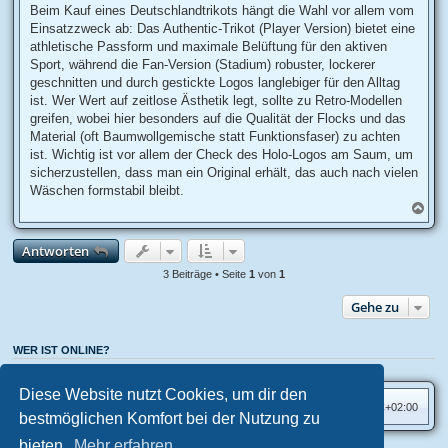
i
Beim Kauf eines Deutschlandtrikots hängt die Wahl vor allem vom
t
Einsatzzweck ab: Das Authentic-Trikot (Player Version) bietet eine
r
a
athletische Passform und maximale Belüftung für den aktiven
g
Sport, während die Fan-Version (Stadium) robuster, lockerer
geschnitten und durch gestickte Logos langlebiger für den Alltag
ist. Wer Wert auf zeitlose Ästhetik legt, sollte zu Retro-Modellen
greifen, wobei hier besonders auf die Qualität der Flocks und das
Material (oft Baumwollgemische statt Funktionsfaser) zu achten
ist. Wichtig ist vor allem der Check des Holo-Logos am Saum, um
sicherzustellen, dass man ein Original erhält, das auch nach vielen
Wäschen formstabil bleibt.
N
a
c
Antworten
h
o
3 Beiträge • Seite
1
von
1
b
e
Gehe zu
n
WER IST ONLINE?
Mitglieder in diesem Forum: 0 Mitglieder und 1 Gast
Diese Website nutzt Cookies, um dir den
Foren-Übersicht
Alle Zeiten sind
UTC+02:00
bestmöglichen Komfort bei der Nutzung zu
bieten.
Mehr erfahren