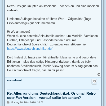
Retro-Designs knüpfen an ikonische Epochen an und sind modisch
vielseitig.
Limitierte Auflagen behalten oft ihren Wert – Originalität (Tags,
Erstkaufbelege) gut dokumentieren.
9) Wo anfangen?
Wenn du eine zentrale Anlaufstelle suchst, um Modelle, Versionen,
Größen, Pflegetipps und Besonderheiten rund ums
Deutschlandtrikot übersichtlich zu entdecken, stöbere hier:
https://www.deutschlandtrikot.de/
.
Dort findest du Inspiration für aktuelle, klassische und besondere
Editionen – plus das nötige Hintergrundwissen, damit du beim
nächsten Stadionbesuch, Public Viewing oder im Alltag genau das
Deutschlandtrikot trägst, das zu dir passt.
N
a
uroosahmad
c
h
o
b
Re: Alles rund ums Deutschlandtrikot: Original, Retro
e
oder Fan-Version – worauf sollte ich achten?
n
B
Montag 16. März 2026, 16:52
e