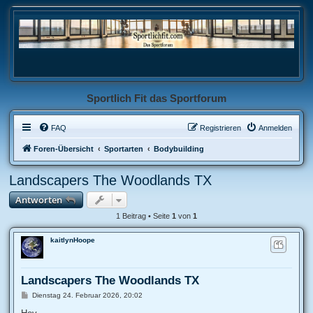
Sportlich Fit das Sportforum
FAQ
Registrieren
Anmelden
Foren-Übersicht
Sportarten
Bodybuilding
Landscapers The Woodlands TX
Antworten
1 Beitrag • Seite
1
von
1
kaitlynHoope
Landscapers The Woodlands TX
B
Dienstag 24. Februar 2026, 20:02
e
i