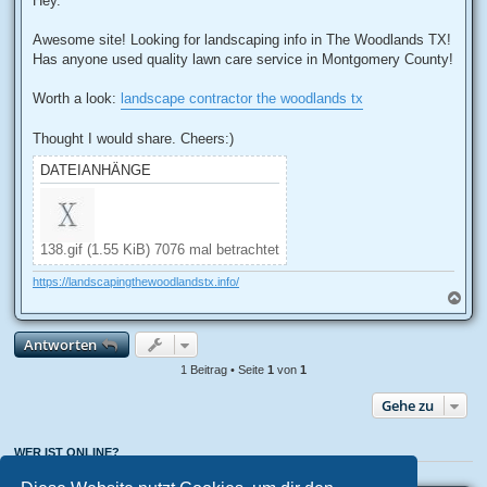
Hey.
t
r
a
Awesome site! Looking for landscaping info in The Woodlands TX!
g
Has anyone used quality lawn care service in Montgomery County!
Worth a look:
landscape contractor the woodlands tx
Thought I would share. Cheers:)
DATEIANHÄNGE
138.gif (1.55 KiB) 7076 mal betrachtet
https://landscapingthewoodlandstx.info/
N
a
c
Antworten
h
o
1 Beitrag • Seite
1
von
1
b
e
Gehe zu
n
WER IST ONLINE?
Mitglieder in diesem Forum: 0 Mitglieder und 1 Gast