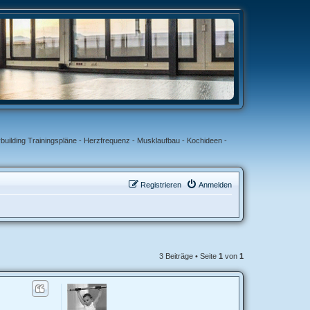
uilding Trainingspläne - Herzfrequenz - Musklaufbau - Kochideen -
Registrieren
Anmelden
3 Beiträge • Seite
1
von
1