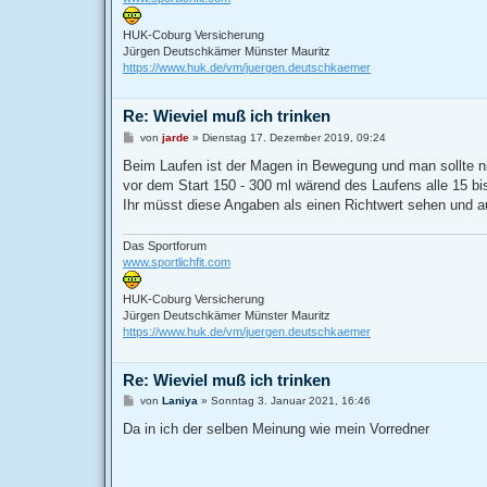
HUK-Coburg Versicherung
Jürgen Deutschkämer Münster Mauritz
https://www.huk.de/vm/juergen.deutschkaemer
Re: Wieviel muß ich trinken
B
von
jarde
»
Dienstag 17. Dezember 2019, 09:24
e
i
Beim Laufen ist der Magen in Bewegung und man sollte nich
t
vor dem Start 150 - 300 ml wärend des Laufens alle 15 bi
r
a
Ihr müsst diese Angaben als einen Richtwert sehen und au
g
Das Sportforum
www.sportlichfit.com
HUK-Coburg Versicherung
Jürgen Deutschkämer Münster Mauritz
https://www.huk.de/vm/juergen.deutschkaemer
Re: Wieviel muß ich trinken
B
von
Laniya
»
Sonntag 3. Januar 2021, 16:46
e
i
Da in ich der selben Meinung wie mein Vorredner
t
r
a
g