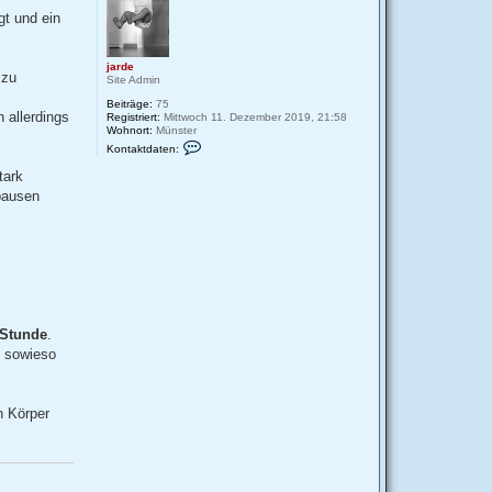
gt und ein
jarde
 zu
Site Admin
Beiträge:
75
 allerdings
Registriert:
Mittwoch 11. Dezember 2019, 21:58
Wohnort:
Münster
K
Kontaktdaten:
o
n
tark
t
kpausen
a
k
t
d
a
t
e
n
v
o
n
 Stunde
.
j
h sowieso
a
r
d
e
n Körper