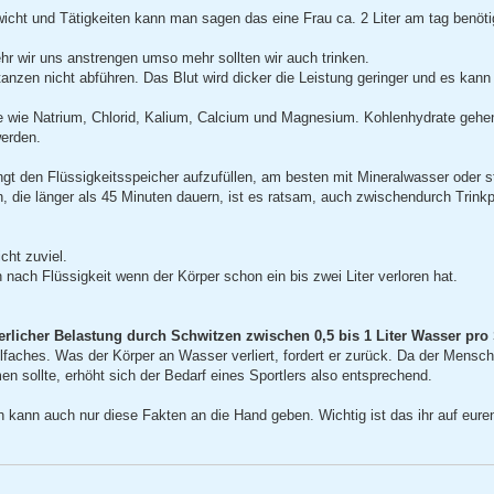
icht und Tätigkeiten kann man sagen das eine Frau ca. 2 Liter am tag benöti
r wir uns anstrengen umso mehr sollten wir auch trinken.
anzen nicht abführen. Das Blut wird dicker die Leistung geringer und es kann
fe wie Natrium, Chlorid, Kalium, Calcium und Magnesium. Kohlenhydrate gehen
erden.
ngt den Flüssigkeitsspeicher aufzufüllen, am besten mit Mineralwasser oder s
n, die länger als 45 Minuten dauern, ist es ratsam, auch zwischendurch Trin
cht zuviel.
 nach Flüssigkeit wenn der Körper schon ein bis zwei Liter verloren hat.
rperlicher Belastung durch Schwitzen zwischen 0,5 bis 1 Liter Wasser pro
lfaches. Was der Körper an Wasser verliert, fordert er zurück. Da der Mensc
n sollte, erhöht sich der Bedarf eines Sportlers also entsprechend.
h kann auch nur diese Fakten an die Hand geben. Wichtig ist das ihr auf eure