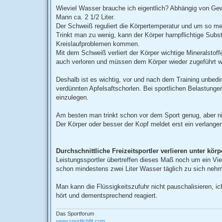
e
i
Wieviel Wasser brauche ich eigentlich? Abhängig von Gew
t
Mann ca. 2 1/2 Liter.
r
a
Der Schweiß reguliert die Körpertemperatur und um so meh
g
Trinkt man zu wenig, kann der Körper harnpflichtige Subst
Kreislaufproblemen kommen.
Mit dem Schweiß verliert der Körper wichtige Mineralstof
auch verloren und müssen dem Körper wieder zugeführt w
Deshalb ist es wichtig, vor und nach dem Training unbedi
verdünnten Apfelsaftschorlen. Bei sportlichen Belastunge
einzulegen.
Am besten man trinkt schon vor dem Sport genug, aber ni
Der Körper oder besser der Kopf meldet erst ein verlangen
Durchschnittliche Freizeitsportler verlieren unter kö
Leistungssportler übertreffen dieses Maß noch um ein Vie
schon mindestens zwei Liter Wasser täglich zu sich nehme
Man kann die Flüssigkeitszufuhr nicht pauschalisieren, ic
hört und dementsprechend reagiert.
Das Sportforum
www.sportlichfit.com