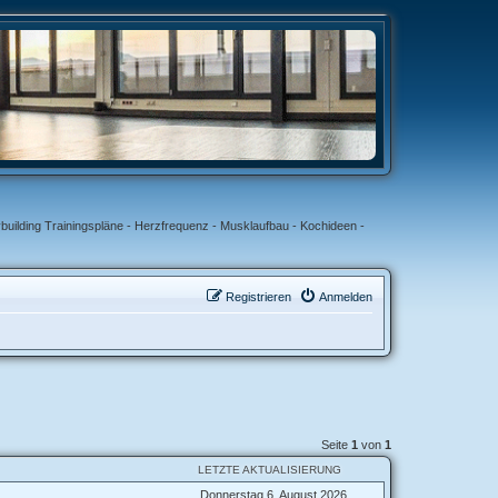
uilding Trainingspläne - Herzfrequenz - Musklaufbau - Kochideen -
Registrieren
Anmelden
Seite
1
von
1
LETZTE AKTUALISIERUNG
Donnerstag 6. August 2026,