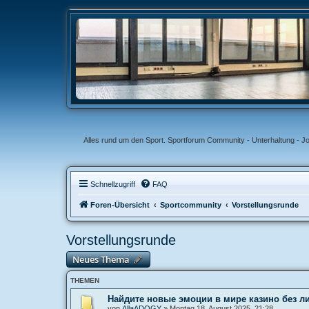
Alles rund um den Sport. Sportforum Community - Unterhaltung - J
Schnellzugriff
FAQ
Foren-Übersicht
Sportcommunity
Vorstellungsrunde
Vorstellungsrunde
Neues Thema
THEMEN
Найдите новые эмоции в мире казино без 
von
AllaADOGY
»
Montag 18. August 2025, 21:28