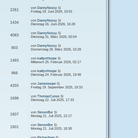
von
DannyNossy
2261
Freitag 19. Juni 2026, 10:01
von
DannyNossy
1434
Dienstag 16. Juni 2026, 16:28
von
DannyNossy
4083
Dienstag 31. März 2026, 00:04
von
DannyNossy
803
Donnerstag 26. März 2026, 10:28
von
kaitlynHoope
1493
Mittwoch 25. Februar 2026, 02:17
von
kaitlynHoope
966
Dienstag 24. Februar 2026, 19:48
von
Jamestoope
4355
Freitag 19. September 2025, 19:33
von
ThomasCunse
1696
Dienstag 22. Juli 2025, 17:33
von
StevenBor
1607
Montag 21. Juli 2025, 22:17
von
StevenBor
1601
Montag 21. Juli 2025, 18:38
von
Richardpap