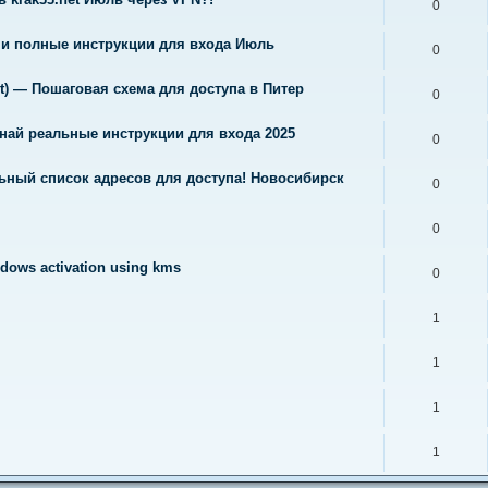
0
чи полные инструкции для входа Июль
0
et) — Пошаговая схема для доступа в Питер
0
знай реальные инструкции для входа 2025
0
льный список адресов для доступа! Новосибирск
0
0
ndows activation using kms
0
1
1
1
1