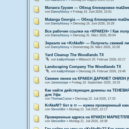
Матанга Грузия — Обход блокировки mat2we
von
DannyNossy
»
Freitag 19. Juni 2026, 10:01
Matanga Georgia — Обход блокировки mat2w
von
DannyNossy
»
Dienstag 16. Juni 2026, 16:28
Все рабочие ссылки на <КРАКЕН> ! Как пол
von
DannyNossy
»
Dienstag 31. März 2026, 00:04
Зеркало на <KrAkeN> — Получить свежий ли
von
DannyNossy
»
Donnerstag 26. März 2026, 10:28
Yard Cleanup The Woodlands TX
von
kaitlynHoope
»
Mittwoch 25. Februar 2026, 02:17
Landscaping Company The Woodlands TX
von
kaitlynHoope
»
Dienstag 24. Februar 2026, 19:48
Свежие линки на КРАКЕН ДАРКНЕТ ОНИОН (С
von
Jamestoope
»
Freitag 19. September 2025, 19:33
Как найти действующие домены на ТЕНЕВА
для Уфа
von
ThomasCunse
»
Dienstag 22. Juli 2025, 17:33
KrAkeN!? бот в тг — нужна проверенный ка
von
StevenBor
»
Montag 21. Juli 2025, 22:17
Проверенные адреса на КРАКЕН МАРКЕТПЛЕЙС
von
StevenBor
»
Montag 21. Juli 2025, 18:38
Где найти ссылку на <KrAkeN>?? Как открыт