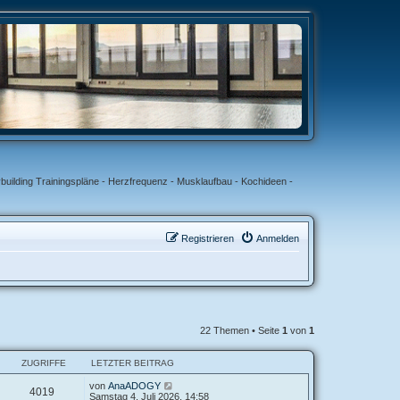
uilding Trainingspläne - Herzfrequenz - Musklaufbau - Kochideen -
Registrieren
Anmelden
22 Themen • Seite
1
von
1
ZUGRIFFE
LETZTER BEITRAG
von
AnaADOGY
4019
Samstag 4. Juli 2026, 14:58