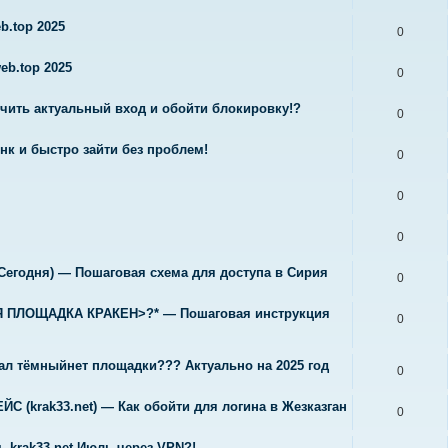
b.top 2025
0
eb.top 2025
0
учить актуальный вход и обойти блокировку!?
0
нк и быстро зайти без проблем!
0
0
0
егодня) — Пошаговая схема для доступа в Сирия
0
Я ПЛОЩАДКА КРАКЕН>?* — Пошаговая инструкция
0
нал тёмныйнет площадки??? Актуально на 2025 год
0
 (krak33.net) — Как обойти для логина в Жезказган
0
ь krak33.net Июль через VPN?!