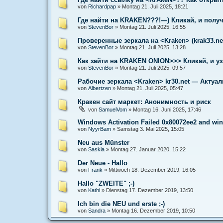
von
Richardpap
»
Montag 21. Juli 2025, 18:21
Где найти на KRAKEN???!—) Кликай, и полу
von
StevenBor
»
Montag 21. Juli 2025, 16:55
Проверенные зеркала на <Kraken> (krak33.n
von
StevenBor
»
Montag 21. Juli 2025, 13:28
Как зайти на KRAKEN ONION>>> Кликай, и у
von
StevenBor
»
Montag 21. Juli 2025, 09:57
Рабочие зеркала <Kraken> kr30.net — Актуа
von
Albertzen
»
Montag 21. Juli 2025, 05:47
Кракен сайт маркет: Анонимность и риск
von
SamuelVom
»
Montag 16. Juni 2025, 17:46
Windows Activation Failed 0x80072ee2 and wi
von
NyуrBam
»
Samstag 3. Mai 2025, 15:05
Neu aus Münster
von
Saskia
»
Montag 27. Januar 2020, 15:22
Der Neue - Hallo
von
Frank
»
Mittwoch 18. Dezember 2019, 16:05
Hallo "ZWEITE" ;-)
von
Kathi
»
Dienstag 17. Dezember 2019, 13:50
Ich bin die NEU und erste ;-)
von
Sandra
»
Montag 16. Dezember 2019, 10:50