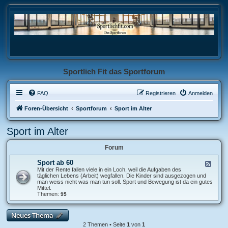
Sportlich Fit das Sportforum
FAQ
Registrieren
Anmelden
Foren-Übersicht
Sportforum
Sport im Alter
Sport im Alter
Forum
Sport ab 60
F
e
Mit der Rente fallen viele in ein Loch, weil die Aufgaben des
e
täglichen Lebens (Arbeit) wegfallen. Die Kinder sind ausgezogen und
d
man weiss nicht was man tun soll. Sport und Bewegung ist da ein gutes
-
Mittel.
S
Themen:
95
p
o
r
Neues Thema
t
a
2 Themen • Seite
1
von
1