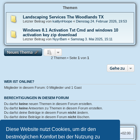
b
6
Themen
0
Landscaping Services The Woodlands TX
Letzter Beitrag von
kaitlynHoope
«
Dienstag 24. Februar 2026, 19:53
Windows 8.1 Activation Txt Cmd and windows 10
activation key zip download
Letzter Beitrag von
NyуrBam
«
Samstag 3. Mai 2025, 15:11
Neues Thema
2 Themen • Seite
1
von
1
Gehe zu
WER IST ONLINE?
Mitglieder in diesem Forum: 0 Mitglieder und 1 Gast
BERECHTIGUNGEN IN DIESEM FORUM
Du darfst
keine
neuen Themen in diesem Forum erstellen.
Du darfst
keine
Antworten zu Themen in diesem Forum erstellen.
Du darfst deine Beiträge in diesem Forum
nicht
ändern.
Du darfst deine Beiträge in diesem Forum
nicht
löschen.
Du darfst
keine
Dateianhänge in diesem Forum erstellen.
Diese Website nutzt Cookies, um dir den
Foren-Übersicht
Alle Zeiten sind
UTC+02:00
bestmöglichen Komfort bei der Nutzung zu