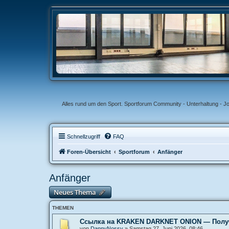
Alles rund um den Sport. Sportforum Community - Unterhaltung - J
Schnellzugriff
FAQ
Foren-Übersicht
Sportforum
Anfänger
Anfänger
Neues Thema
THEMEN
Ссылка на KRAKEN DARKNET ONION — Получи
von
DannyNossy
»
Samstag 27. Juni 2026, 08:46