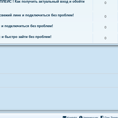
ЛЕЙС ! Как получить актуальный вход и обойти
0
и свежий линк и подключиться без проблем!
0
 и подключиться без проблем!
0
 и быстро зайти без проблем!
0
Kontakt
Impressum
Das Team