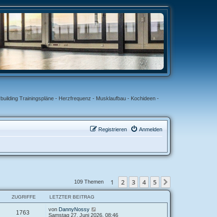
uilding Trainingspläne - Herzfrequenz - Musklaufbau - Kochideen -
Registrieren
Anmelden
1
2
3
4
5
Nächste
109 Themen
ZUGRIFFE
LETZTER BEITRAG
von
DannyNossy
1763
Samstag 27. Juni 2026, 08:46