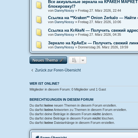
Все акиуальные зеркала на КРАКЕН МАРКЕТП
блокировку!?
von
DannyNossy
»
Freitag 27. März 2026, 22:44
Ссылка на **Kraken** Onion Zerkalo — Найт
von
DannyNossy
»
Freitag 27. März 2026, 10:06
Ссылка на KrAkeN — Получить свежий адрес
von
DannyNossy
»
Freitag 27. März 2026, 04:35
Зеркало на КрАкЕн — Получить свежий линк
von
DannyNossy
»
Donnerstag 26. März 2026, 19:59
Neues Thema
Zurück zur Foren-Übersicht
WER IST ONLINE?
Mitglieder in diesem Forum: 0 Mitglieder und 1 Gast
BERECHTIGUNGEN IN DIESEM FORUM
Du darfst
keine
neuen Themen in diesem Forum erstellen.
Du darfst
keine
Antworten zu Themen in diesem Forum erstellen.
Du darfst deine Beiträge in diesem Forum
nicht
ändern.
Du darfst deine Beiträge in diesem Forum
nicht
löschen.
Du darfst
keine
Dateianhänge in diesem Forum erstellen.
Foren-Übersicht