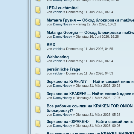
LED-Leuchtmittel
von
vebbie
»
Donnerstag 11. Juni 2026, 04:54
Матанга Грузия — Обход блокировки mat2we
von
DannyNossy
»
Freitag 19. Juni 2026, 10:02
Matanga Georgia — Обход блокировки mat2w
von
DannyNossy
»
Dienstag 16. Juni 2026, 16:28
BMX
von
vebbie
»
Donnerstag 11. Juni 2026, 04:55
Webhosting
von
vebbie
»
Donnerstag 11. Juni 2026, 04:54
persönliche Frage
von
vebbie
»
Donnerstag 11. Juni 2026, 04:53
Зеркало на KrAkeN!? — Найти свежий линк и
von
DannyNossy
»
Dienstag 31. März 2026, 20:28
Зеркало на КРАКЕН! — Найти свежий адрес 
von
DannyNossy
»
Dienstag 31. März 2026, 17:07
Все рабочие ссылки на KRAKEN TOR ONION !
блокировку!?
von
DannyNossy
»
Dienstag 31. März 2026, 05:28
Зеркало на <КРАКЕН> — Найти свежий линк 
von
DannyNossy
»
Dienstag 31. März 2026, 00:05
Все акиуальные зеркала на KRAKEN MARKET 