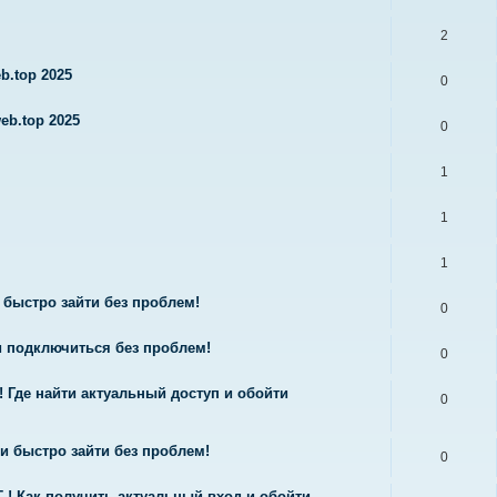
2
b.top 2025
0
eb.top 2025
0
1
1
1
 быстро зайти без проблем!
0
и подключиться без проблем!
0
 Где найти актуальный доступ и обойти
0
и быстро зайти без проблем!
0
! Как получить актуальный вход и обойти