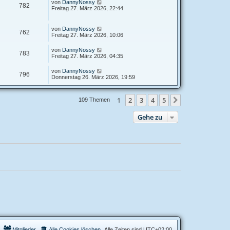
von
DannyNossy
782
Freitag 27. März 2026, 22:44
von
DannyNossy
762
Freitag 27. März 2026, 10:06
von
DannyNossy
783
Freitag 27. März 2026, 04:35
von
DannyNossy
796
Donnerstag 26. März 2026, 19:59
1
2
3
4
5
Nächste
109 Themen
Gehe zu
Mitglieder
Alle Cookies löschen
Alle Zeiten sind
UTC+02:00