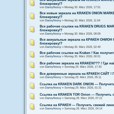
блокировку!?
von
DannyNossy
»
Montag 30. März 2026, 17:51
Все новые зеркала на KRAKEN ONION MARKE
блокировку!?
von
DannyNossy
»
Montag 30. März 2026, 11:04
Все рабочие ссылки на KRAKEN DRUGS MARK
блокировку!?
von
DannyNossy
»
Montag 30. März 2026, 08:09
Все акиуальные зеркала на КРАКЕН ОНИОН С
блокировку!?
von
DannyNossy
»
Montag 30. März 2026, 02:49
Все рабочие ссылки на Kraken ! Как получи
von
DannyNossy
»
Montag 30. März 2026, 00:01
Все рабочие зеркала на KRAKEN??? ! Где на
von
DannyNossy
»
Sonntag 29. März 2026, 17:30
Все доверенные зеркала на КРАКЕН САЙТ ! 
von
DannyNossy
»
Sonntag 29. März 2026, 05:11
Ссылка на KRAKEN DARK ONION — Получить 
von
DannyNossy
»
Sonntag 29. März 2026, 01:31
Ссылка на KRAKEN TOR Onion — Получить с
von
DannyNossy
»
Samstag 28. März 2026, 07:21
Ссылка на КРАКЕН — Получить свежий линк 
von
DannyNossy
»
Samstag 28. März 2026, 04:14