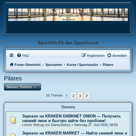
Sportlich Fit das Sportforum
FAQ
Registrieren
Anmelden
Foren-Übersicht
Sportarten
Kurse / Sportstudio
Pilates
Pilates
Neues Thema
1
2
3
Nächste
55 Themen
Themen
Зеркало на KRAKEN DARKNET ONION — Получить
свежий линк и быстро зайти без проблем!
Letzter Beitrag von
DannyNossy
«
Samstag 27. Juni 2026, 08:50
Зеркало на KRAKEN MARKET — Найти свежий линк и