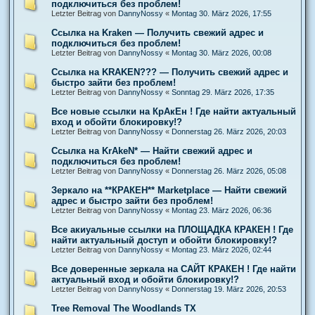
подключиться без проблем!
Letzter Beitrag von
DannyNossy
«
Montag 30. März 2026, 17:55
Ссылка на Kraken — Получить свежий адрес и
подключиться без проблем!
Letzter Beitrag von
DannyNossy
«
Montag 30. März 2026, 00:08
Ссылка на KRAKEN??? — Получить свежий адрес и
быстро зайти без проблем!
Letzter Beitrag von
DannyNossy
«
Sonntag 29. März 2026, 17:35
Все новые ссылки на КрАкЕн ! Где найти актуальный
вход и обойти блокировку!?
Letzter Beitrag von
DannyNossy
«
Donnerstag 26. März 2026, 20:03
Ссылка на KrAkeN* — Найти свежий адрес и
подключиться без проблем!
Letzter Beitrag von
DannyNossy
«
Donnerstag 26. März 2026, 05:08
Зеркало на **КРАКЕН** Marketplace — Найти свежий
адрес и быстро зайти без проблем!
Letzter Beitrag von
DannyNossy
«
Montag 23. März 2026, 06:36
Все акиуальные ссылки на ПЛОЩАДКА КРАКЕН ! Где
найти актуальный доступ и обойти блокировку!?
Letzter Beitrag von
DannyNossy
«
Montag 23. März 2026, 02:44
Все доверенные зеркала на САЙТ КРАКЕН ! Где найти
актуальный вход и обойти блокировку!?
Letzter Beitrag von
DannyNossy
«
Donnerstag 19. März 2026, 20:53
Tree Removal The Woodlands TX