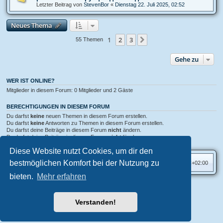
Letzter Beitrag von
StevenBor
«
Dienstag 22. Juli 2025, 02:52
Neues Thema
1
2
3
Nächste
55 Themen
Gehe zu
WER IST ONLINE?
Mitglieder in diesem Forum: 0 Mitglieder und 2 Gäste
BERECHTIGUNGEN IN DIESEM FORUM
Du darfst
keine
neuen Themen in diesem Forum erstellen.
Du darfst
keine
Antworten zu Themen in diesem Forum erstellen.
Du darfst deine Beiträge in diesem Forum
nicht
ändern.
Du darfst deine Beiträge in diesem Forum
nicht
löschen.
Du darfst
keine
Dateianhänge in diesem Forum erstellen.
Diese Website nutzt Cookies, um dir den
bestmöglichen Komfort bei der Nutzung zu
Foren-Übersicht
Alle Zeiten sind
UTC+02:00
bieten.
Mehr erfahren
Aero
style developed for phpBB
Powered by
phpBB
® Forum Software © phpBB Limited
Verstanden!
Deutsche Übersetzung durch
phpBB.de
Datenschutz
|
Nutzungsbedingungen