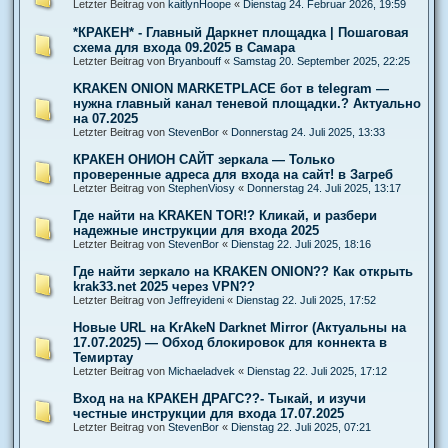
Letzter Beitrag von
kaitlynHoope
«
Dienstag 24. Februar 2026, 19:59
*КРАКЕН* - Главный Даркнет площадка | Пошаговая
схема для входа 09.2025 в Самара
Letzter Beitrag von
Bryanbouff
«
Samstag 20. September 2025, 22:25
KRAKEN ONION MARKETPLACE бот в telegram —
нужна главный канал теневой площадки.? Актуально
на 07.2025
Letzter Beitrag von
StevenBor
«
Donnerstag 24. Juli 2025, 13:33
КРАКЕН ОНИОН САЙТ зеркала — Только
проверенные адреса для входа на сайт! в Загреб
Letzter Beitrag von
StephenViosy
«
Donnerstag 24. Juli 2025, 13:17
Где найти на KRAKEN TOR!? Кликай, и разбери
надежные инструкции для входа 2025
Letzter Beitrag von
StevenBor
«
Dienstag 22. Juli 2025, 18:16
Где найти зеркало на KRAKEN ONION?? Как открыть
krak33.net 2025 через VPN??
Letzter Beitrag von
Jeffreyideni
«
Dienstag 22. Juli 2025, 17:52
Новые URL на KrAkeN Darknet Mirror (Актуальны на
17.07.2025) — Обход блокировок для коннекта в
Темиртау
Letzter Beitrag von
Michaeladvek
«
Dienstag 22. Juli 2025, 17:12
Вход на на КРАКЕН ДРАГС??- Тыкай, и изучи
честные инструкции для входа 17.07.2025
Letzter Beitrag von
StevenBor
«
Dienstag 22. Juli 2025, 07:21