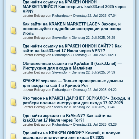
Где найти ссылку на КРАКЕН ОНИОН
МАРКЕТПЛЕЙС?! Как открыть krak33.net 2025 через
VPN?
Letzter Beitrag von
Richardpap
«
Dienstag 22. Juli 2025, 07:04
Как зайти на KRAKEN MARKETPLACE*- Заходи, и
воспользуйся подробные инструкции для входа
Июль
Letzter Beitrag von
StevenBor
«
Dienstag 22. Juli 2025, 06:29
Где найти ссылку на КРАКЕН ОНИОН САЙТ?? Как
зайти на krak33.net 17 Июля через VPN??
Letzter Beitrag von
Richardpap
«
Dienstag 22. Juli 2025, 06:11
Обновленные ссылки на КрАкЕн!!! (krak33.net) —
Инструкция для входа в Малайзия
Letzter Beitrag von
StevenBor
«
Dienstag 22. Juli 2025, 04:39
КРАКЕН! зеркала — Только проверенные домены
для входа на сайт! в Кривой Рог
Letzter Beitrag von
Richardpap
«
Dienstag 22. Juli 2025, 04:22
Что такое на КРАКЕН ДАРКНЕТ ЗЕРКАЛО*~ Заходи, и
разбери полные инструкции для входа 17.07.2025
Letzter Beitrag von
StevenBor
«
Dienstag 22. Juli 2025, 03:46
Где найти зеркало на KrAkeN?? Как зайти на
krak33.net 17 Июля через Tor?!
Letzter Beitrag von
Richardpap
«
Dienstag 22. Juli 2025, 03:28
Где найти на KRAKEN ONION*? Кликай, и получи
реальные инструкции для входа 07.2025