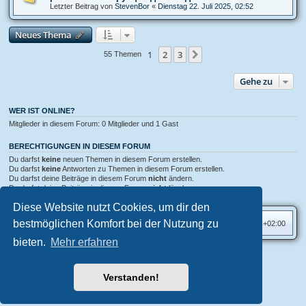
Letzter Beitrag von
StevenBor
«
Dienstag 22. Juli 2025, 02:52
Neues Thema
1
2
3
Nächste
55 Themen
Gehe zu
WER IST ONLINE?
Mitglieder in diesem Forum: 0 Mitglieder und 1 Gast
BERECHTIGUNGEN IN DIESEM FORUM
Du darfst
keine
neuen Themen in diesem Forum erstellen.
Du darfst
keine
Antworten zu Themen in diesem Forum erstellen.
Du darfst deine Beiträge in diesem Forum
nicht
ändern.
Du darfst deine Beiträge in diesem Forum
nicht
löschen.
Du darfst
keine
Dateianhänge in diesem Forum erstellen.
Diese Website nutzt Cookies, um dir den
bestmöglichen Komfort bei der Nutzung zu
Foren-Übersicht
Alle Zeiten sind
UTC+02:00
bieten.
Mehr erfahren
Aero
style developed for phpBB
Powered by
phpBB
® Forum Software © phpBB Limited
Verstanden!
Deutsche Übersetzung durch
phpBB.de
Datenschutz
|
Nutzungsbedingungen