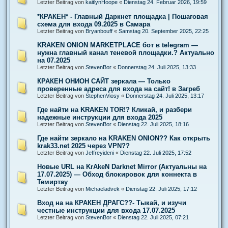
Letzter Beitrag von
kaitlynHoope
«
Dienstag 24. Februar 2026, 19:59
*КРАКЕН* - Главный Даркнет площадка | Пошаговая
схема для входа 09.2025 в Самара
Letzter Beitrag von
Bryanbouff
«
Samstag 20. September 2025, 22:25
KRAKEN ONION MARKETPLACE бот в telegram —
нужна главный канал теневой площадки.? Актуально
на 07.2025
Letzter Beitrag von
StevenBor
«
Donnerstag 24. Juli 2025, 13:33
КРАКЕН ОНИОН САЙТ зеркала — Только
проверенные адреса для входа на сайт! в Загреб
Letzter Beitrag von
StephenViosy
«
Donnerstag 24. Juli 2025, 13:17
Где найти на KRAKEN TOR!? Кликай, и разбери
надежные инструкции для входа 2025
Letzter Beitrag von
StevenBor
«
Dienstag 22. Juli 2025, 18:16
Где найти зеркало на KRAKEN ONION?? Как открыть
krak33.net 2025 через VPN??
Letzter Beitrag von
Jeffreyideni
«
Dienstag 22. Juli 2025, 17:52
Новые URL на KrAkeN Darknet Mirror (Актуальны на
17.07.2025) — Обход блокировок для коннекта в
Темиртау
Letzter Beitrag von
Michaeladvek
«
Dienstag 22. Juli 2025, 17:12
Вход на на КРАКЕН ДРАГС??- Тыкай, и изучи
честные инструкции для входа 17.07.2025
Letzter Beitrag von
StevenBor
«
Dienstag 22. Juli 2025, 07:21