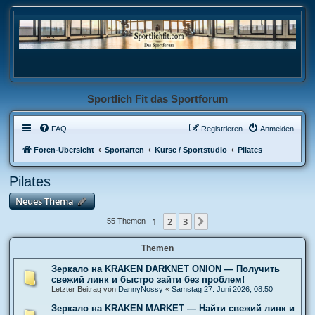
Sportlich Fit das Sportforum
FAQ
Registrieren
Anmelden
Foren-Übersicht
Sportarten
Kurse / Sportstudio
Pilates
Pilates
Neues Thema
1
2
3
Nächste
55 Themen
Themen
Зеркало на KRAKEN DARKNET ONION — Получить
свежий линк и быстро зайти без проблем!
Letzter Beitrag von
DannyNossy
«
Samstag 27. Juni 2026, 08:50
Зеркало на KRAKEN MARKET — Найти свежий линк и