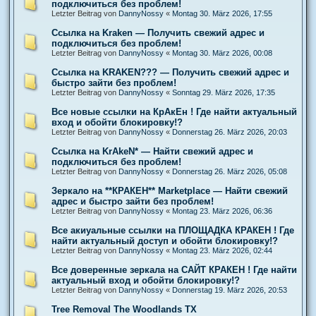
подключиться без проблем!
Letzter Beitrag von
DannyNossy
«
Montag 30. März 2026, 17:55
Ссылка на Kraken — Получить свежий адрес и
подключиться без проблем!
Letzter Beitrag von
DannyNossy
«
Montag 30. März 2026, 00:08
Ссылка на KRAKEN??? — Получить свежий адрес и
быстро зайти без проблем!
Letzter Beitrag von
DannyNossy
«
Sonntag 29. März 2026, 17:35
Все новые ссылки на КрАкЕн ! Где найти актуальный
вход и обойти блокировку!?
Letzter Beitrag von
DannyNossy
«
Donnerstag 26. März 2026, 20:03
Ссылка на KrAkeN* — Найти свежий адрес и
подключиться без проблем!
Letzter Beitrag von
DannyNossy
«
Donnerstag 26. März 2026, 05:08
Зеркало на **КРАКЕН** Marketplace — Найти свежий
адрес и быстро зайти без проблем!
Letzter Beitrag von
DannyNossy
«
Montag 23. März 2026, 06:36
Все акиуальные ссылки на ПЛОЩАДКА КРАКЕН ! Где
найти актуальный доступ и обойти блокировку!?
Letzter Beitrag von
DannyNossy
«
Montag 23. März 2026, 02:44
Все доверенные зеркала на САЙТ КРАКЕН ! Где найти
актуальный вход и обойти блокировку!?
Letzter Beitrag von
DannyNossy
«
Donnerstag 19. März 2026, 20:53
Tree Removal The Woodlands TX