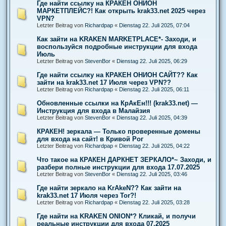
Где найти ссылку на КРАКЕН ОНИОН
МАРКЕТПЛЕЙС?! Как открыть krak33.net 2025 через
VPN?
Letzter Beitrag von
Richardpap
«
Dienstag 22. Juli 2025, 07:04
Как зайти на KRAKEN MARKETPLACE*- Заходи, и
воспользуйся подробные инструкции для входа
Июль
Letzter Beitrag von
StevenBor
«
Dienstag 22. Juli 2025, 06:29
Где найти ссылку на КРАКЕН ОНИОН САЙТ?? Как
зайти на krak33.net 17 Июля через VPN??
Letzter Beitrag von
Richardpap
«
Dienstag 22. Juli 2025, 06:11
Обновленные ссылки на КрАкЕн!!! (krak33.net) —
Инструкция для входа в Малайзия
Letzter Beitrag von
StevenBor
«
Dienstag 22. Juli 2025, 04:39
КРАКЕН! зеркала — Только проверенные домены
для входа на сайт! в Кривой Рог
Letzter Beitrag von
Richardpap
«
Dienstag 22. Juli 2025, 04:22
Что такое на КРАКЕН ДАРКНЕТ ЗЕРКАЛО*~ Заходи, и
разбери полные инструкции для входа 17.07.2025
Letzter Beitrag von
StevenBor
«
Dienstag 22. Juli 2025, 03:46
Где найти зеркало на KrAkeN?? Как зайти на
krak33.net 17 Июля через Tor?!
Letzter Beitrag von
Richardpap
«
Dienstag 22. Juli 2025, 03:28
Где найти на KRAKEN ONION*? Кликай, и получи
реальные инструкции для входа 07.2025