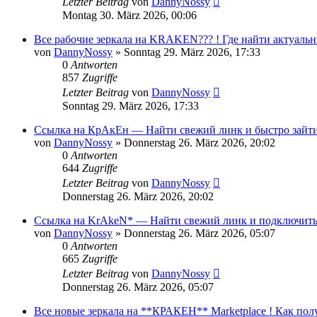
Letzter Beitrag
von
DannyNossy
Montag 30. März 2026, 00:06
Все рабочие зеркала на KRAKEN??? ! Где найти актуальн
von
DannyNossy
»
Sonntag 29. März 2026, 17:33
0
Antworten
857
Zugriffe
Letzter Beitrag
von
DannyNossy
Sonntag 29. März 2026, 17:33
Ссылка на КрАкЕн — Найти свежий линк и быстро зайти
von
DannyNossy
»
Donnerstag 26. März 2026, 20:02
0
Antworten
644
Zugriffe
Letzter Beitrag
von
DannyNossy
Donnerstag 26. März 2026, 20:02
Ссылка на KrAkeN* — Найти свежий линк и подключитьс
von
DannyNossy
»
Donnerstag 26. März 2026, 05:07
0
Antworten
665
Zugriffe
Letzter Beitrag
von
DannyNossy
Donnerstag 26. März 2026, 05:07
Все новые зеркала на **КРАКЕН** Marketplace ! Как пол