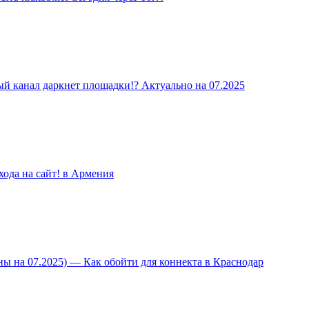
й канал даркнет площадки!? Актуально на 07.2025
ода на сайт! в Армения
ы на 07.2025) — Как обойти для коннекта в Краснодар