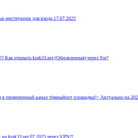
 инструкции для входа 17.07.2025
 открыть krak33.net (Обновленная) через Tor?
 проверенный канал тёмныйнет площадки!~ Актуально на 202
 krak33.net 07.2025 через VPN?!