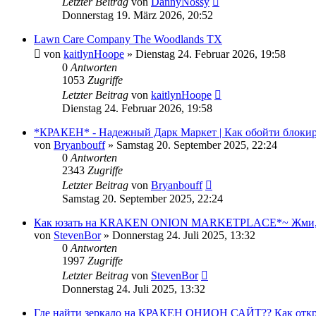
Letzter Beitrag
von
DannyNossy
Donnerstag 19. März 2026, 20:52
Lawn Care Company The Woodlands TX
von
kaitlynHoope
»
Dienstag 24. Februar 2026, 19:58
0
Antworten
1053
Zugriffe
Letzter Beitrag
von
kaitlynHoope
Dienstag 24. Februar 2026, 19:58
*КРАКЕН* - Надежный Дарк Маркет | Как обойти блокиро
von
Bryanbouff
»
Samstag 20. September 2025, 22:24
0
Antworten
2343
Zugriffe
Letzter Beitrag
von
Bryanbouff
Samstag 20. September 2025, 22:24
Как юзать на KRAKEN ONION MARKETPLACE*~ Жми, и п
von
StevenBor
»
Donnerstag 24. Juli 2025, 13:32
0
Antworten
1997
Zugriffe
Letzter Beitrag
von
StevenBor
Donnerstag 24. Juli 2025, 13:32
Где найти зеркало на КРАКЕН ОНИОН САЙТ?? Как открыть