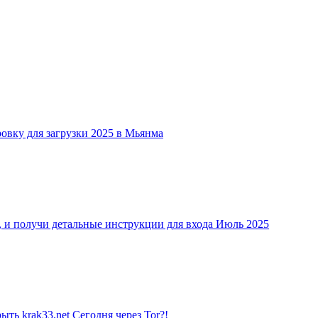
вку для загрузки 2025 в Мьянма
олучи детальные инструкции для входа Июль 2025
 krak33.net Сегодня через Tor?!