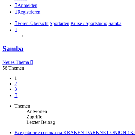
Anmelden
Registrieren
Foren-Übersicht
Sportarten
Kurse / Sportstudio
Samba
Samba
Neues Thema
56 Themen
1
2
3
Nächste
Themen
Antworten
Zugriffe
Letzter Beitrag
Все рабочие ссылки на KRAKEN DARKNET ONION ! Как 