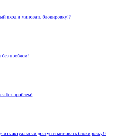
ый вход и миновать блокировку!?
 без проблем!
я без проблем!
учить актуальный доступ и миновать блокировку!?