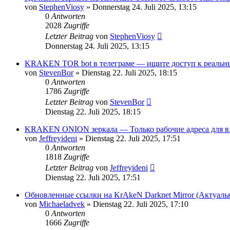
von
StephenViosy
»
Donnerstag 24. Juli 2025, 13:15
0
Antworten
2028
Zugriffe
Letzter Beitrag
von
StephenViosy
Donnerstag 24. Juli 2025, 13:15
KRAKEN TOR bot в телеграме — ищите доступ к реальны
von
StevenBor
»
Dienstag 22. Juli 2025, 18:15
0
Antworten
1786
Zugriffe
Letzter Beitrag
von
StevenBor
Dienstag 22. Juli 2025, 18:15
KRAKEN ONION зеркала — Только рабочие адреса для вх
von
Jeffreyideni
»
Dienstag 22. Juli 2025, 17:51
0
Antworten
1818
Zugriffe
Letzter Beitrag
von
Jeffreyideni
Dienstag 22. Juli 2025, 17:51
Обновленные ссылки на KrAkeN Darknet Mirror (Актуальн
von
Michaeladvek
»
Dienstag 22. Juli 2025, 17:10
0
Antworten
1666
Zugriffe