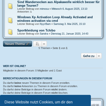
Sind Wandersocken aus Alpakawolle wirklich besser für
lange Touren?
Letzter Beitrag von
mimosa
«
Mittwoch 6. August 2025, 13:10
Antworten:
1
Windows Xp Activation Loop Already Activated and
windows activation via cmd
Letzter Beitrag von
NyуrBam
«
Samstag 3. Mai 2025, 15:10
Sportkleidung von Tchibo
Letzter Beitrag von
Sandra
«
Dienstag 21. Januar 2020, 14:43
Neues Thema
5 Themen • Seite
1
von
1
Gehe zu
WER IST ONLINE?
Mitglieder in diesem Forum: 0 Mitglieder und 1 Gast
BERECHTIGUNGEN IN DIESEM FORUM
Du darfst
keine
neuen Themen in diesem Forum erstellen.
Du darfst
keine
Antworten zu Themen in diesem Forum erstellen.
Du darfst deine Beiträge in diesem Forum
nicht
ändern.
Du darfst deine Beiträge in diesem Forum
nicht
löschen.
Du darfst
keine
Dateianhänge in diesem Forum erstellen.
Diese Website nutzt Cookies, um dir den
Foren-Übersicht
Alle Zeiten sind
UTC+02:00