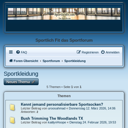
Sportlich Fit das Sportforum
FAQ
Registrieren
Anmelden
Foren-Übersicht
Sportforum
Sportkleidung
Sportkleidung
Neues Thema
5 Themen • Seite
1
von
1
Themen
Kennt jemand personalisierbare Sportsocken?
Letzter Beitrag von
uroosahmad
«
Donnerstag 12. März 2026, 14:06
Antworten:
2
Bush Trimming The Woodlands TX
Letzter Beitrag von
kaitlynHoope
«
Dienstag 24. Februar 2026, 19:53