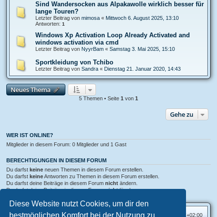
Sind Wandersocken aus Alpakawolle wirklich besser für
lange Touren?
Letzter Beitrag von
mimosa
«
Mittwoch 6. August 2025, 13:10
Antworten:
1
Windows Xp Activation Loop Already Activated and
windows activation via cmd
Letzter Beitrag von
NyуrBam
«
Samstag 3. Mai 2025, 15:10
Sportkleidung von Tchibo
Letzter Beitrag von
Sandra
«
Dienstag 21. Januar 2020, 14:43
Neues Thema
5 Themen • Seite
1
von
1
Gehe zu
WER IST ONLINE?
Mitglieder in diesem Forum: 0 Mitglieder und 1 Gast
BERECHTIGUNGEN IN DIESEM FORUM
Du darfst
keine
neuen Themen in diesem Forum erstellen.
Du darfst
keine
Antworten zu Themen in diesem Forum erstellen.
Du darfst deine Beiträge in diesem Forum
nicht
ändern.
Du darfst deine Beiträge in diesem Forum
nicht
löschen.
Du darfst
keine
Dateianhänge in diesem Forum erstellen.
Diese Website nutzt Cookies, um dir den
bestmöglichen Komfort bei der Nutzung zu
Foren-Übersicht
Alle Zeiten sind
UTC+02:00