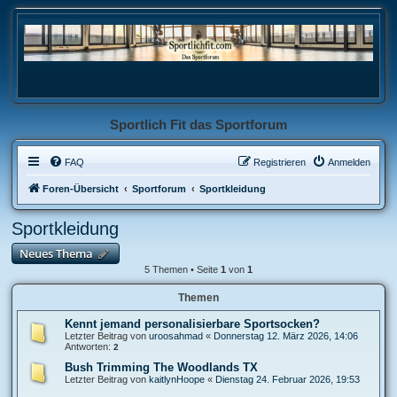
Sportlich Fit das Sportforum
FAQ
Registrieren
Anmelden
Foren-Übersicht
Sportforum
Sportkleidung
Sportkleidung
Neues Thema
5 Themen • Seite
1
von
1
Themen
Kennt jemand personalisierbare Sportsocken?
Letzter Beitrag von
uroosahmad
«
Donnerstag 12. März 2026, 14:06
Antworten:
2
Bush Trimming The Woodlands TX
Letzter Beitrag von
kaitlynHoope
«
Dienstag 24. Februar 2026, 19:53