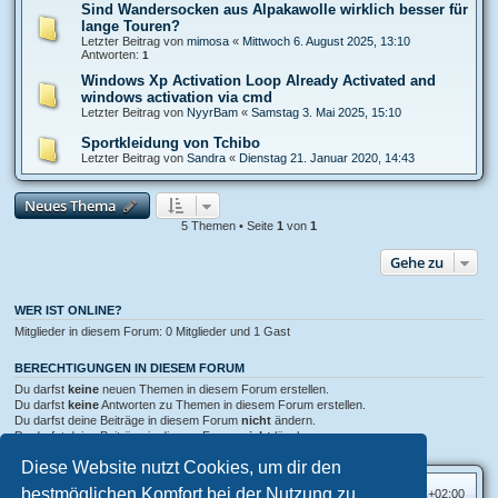
Sind Wandersocken aus Alpakawolle wirklich besser für
lange Touren?
Letzter Beitrag von
mimosa
«
Mittwoch 6. August 2025, 13:10
Antworten:
1
Windows Xp Activation Loop Already Activated and
windows activation via cmd
Letzter Beitrag von
NyуrBam
«
Samstag 3. Mai 2025, 15:10
Sportkleidung von Tchibo
Letzter Beitrag von
Sandra
«
Dienstag 21. Januar 2020, 14:43
Neues Thema
5 Themen • Seite
1
von
1
Gehe zu
WER IST ONLINE?
Mitglieder in diesem Forum: 0 Mitglieder und 1 Gast
BERECHTIGUNGEN IN DIESEM FORUM
Du darfst
keine
neuen Themen in diesem Forum erstellen.
Du darfst
keine
Antworten zu Themen in diesem Forum erstellen.
Du darfst deine Beiträge in diesem Forum
nicht
ändern.
Du darfst deine Beiträge in diesem Forum
nicht
löschen.
Du darfst
keine
Dateianhänge in diesem Forum erstellen.
Diese Website nutzt Cookies, um dir den
bestmöglichen Komfort bei der Nutzung zu
Foren-Übersicht
Alle Zeiten sind
UTC+02:00