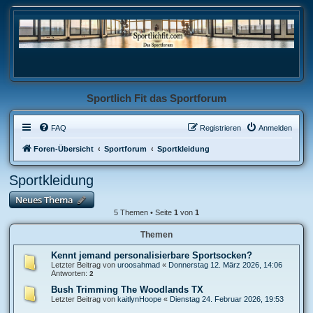
Sportlich Fit das Sportforum
FAQ
Registrieren
Anmelden
Foren-Übersicht
Sportforum
Sportkleidung
Sportkleidung
Neues Thema
5 Themen • Seite
1
von
1
Themen
Kennt jemand personalisierbare Sportsocken?
Letzter Beitrag von
uroosahmad
«
Donnerstag 12. März 2026, 14:06
Antworten:
2
Bush Trimming The Woodlands TX
Letzter Beitrag von
kaitlynHoope
«
Dienstag 24. Februar 2026, 19:53