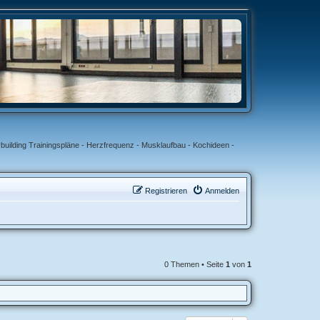
uilding Trainingspläne - Herzfrequenz - Musklaufbau - Kochideen -
Registrieren
Anmelden
0 Themen • Seite
1
von
1