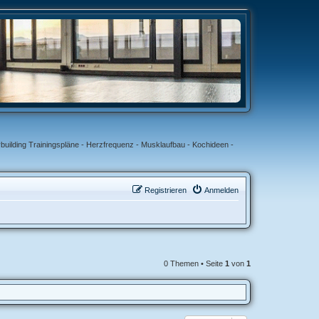
uilding Trainingspläne - Herzfrequenz - Musklaufbau - Kochideen -
Registrieren
Anmelden
0 Themen • Seite
1
von
1