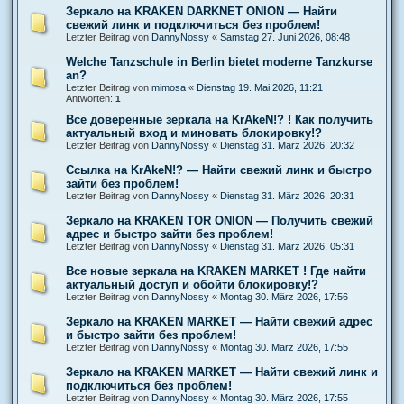
Зеркало на KRAKEN DARKNET ONION — Найти
свежий линк и подключиться без проблем!
Letzter Beitrag von
DannyNossy
«
Samstag 27. Juni 2026, 08:48
Welche Tanzschule in Berlin bietet moderne Tanzkurse
an?
Letzter Beitrag von
mimosa
«
Dienstag 19. Mai 2026, 11:21
Antworten:
1
Все доверенные зеркала на KrAkeN!? ! Как получить
актуальный вход и миновать блокировку!?
Letzter Beitrag von
DannyNossy
«
Dienstag 31. März 2026, 20:32
Ссылка на KrAkeN!? — Найти свежий линк и быстро
зайти без проблем!
Letzter Beitrag von
DannyNossy
«
Dienstag 31. März 2026, 20:31
Зеркало на KRAKEN TOR ONION — Получить свежий
адрес и быстро зайти без проблем!
Letzter Beitrag von
DannyNossy
«
Dienstag 31. März 2026, 05:31
Все новые зеркала на KRAKEN MARKET ! Где найти
актуальный доступ и обойти блокировку!?
Letzter Beitrag von
DannyNossy
«
Montag 30. März 2026, 17:56
Зеркало на KRAKEN MARKET — Найти свежий адрес
и быстро зайти без проблем!
Letzter Beitrag von
DannyNossy
«
Montag 30. März 2026, 17:55
Зеркало на KRAKEN MARKET — Найти свежий линк и
подключиться без проблем!
Letzter Beitrag von
DannyNossy
«
Montag 30. März 2026, 17:55