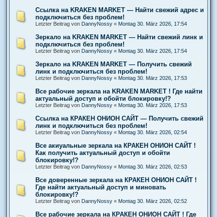
Ссылка на KRAKEN MARKET — Найти свежий адрес и
подключиться без проблем!
Letzter Beitrag von
DannyNossy
«
Montag 30. März 2026, 17:54
Зеркало на KRAKEN MARKET — Найти свежий линк и
подключиться без проблем!
Letzter Beitrag von
DannyNossy
«
Montag 30. März 2026, 17:54
Зеркало на KRAKEN MARKET — Получить свежий
линк и подключиться без проблем!
Letzter Beitrag von
DannyNossy
«
Montag 30. März 2026, 17:53
Все рабочие зеркала на KRAKEN MARKET ! Где найти
актуальный доступ и обойти блокировку!?
Letzter Beitrag von
DannyNossy
«
Montag 30. März 2026, 17:53
Ссылка на КРАКЕН ОНИОН САЙТ — Получить свежий
линк и подключиться без проблем!
Letzter Beitrag von
DannyNossy
«
Montag 30. März 2026, 02:54
Все акиуальные зеркала на КРАКЕН ОНИОН САЙТ !
Как получить актуальный доступ и обойти
блокировку!?
Letzter Beitrag von
DannyNossy
«
Montag 30. März 2026, 02:53
Все доверенные зеркала на КРАКЕН ОНИОН САЙТ !
Где найти актуальный доступ и миновать
блокировку!?
Letzter Beitrag von
DannyNossy
«
Montag 30. März 2026, 02:52
Все рабочие зеркала на КРАКЕН ОНИОН САЙТ ! Где