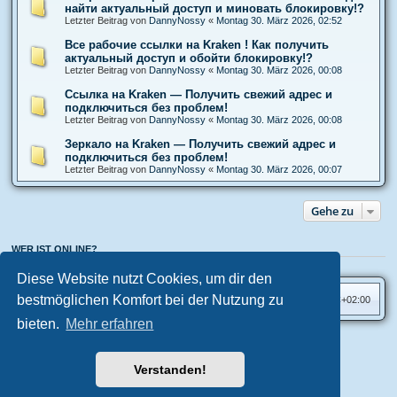
найти актуальный доступ и миновать блокировку!?
Letzter Beitrag von
DannyNossy
«
Montag 30. März 2026, 02:52
Все рабочие ссылки на Kraken ! Как получить
актуальный доступ и обойти блокировку!?
Letzter Beitrag von
DannyNossy
«
Montag 30. März 2026, 00:08
Ссылка на Kraken — Получить свежий адрес и
подключиться без проблем!
Letzter Beitrag von
DannyNossy
«
Montag 30. März 2026, 00:08
Зеркало на Kraken — Получить свежий адрес и
подключиться без проблем!
Letzter Beitrag von
DannyNossy
«
Montag 30. März 2026, 00:07
Gehe zu
WER IST ONLINE?
Mitglieder in diesem Forum: 0 Mitglieder und 1 Gast
Diese Website nutzt Cookies, um dir den
bestmöglichen Komfort bei der Nutzung zu
Foren-Übersicht
Alle Zeiten sind
UTC+02:00
bieten.
Mehr erfahren
Aero
style developed for phpBB
Powered by
phpBB
® Forum Software © phpBB Limited
Verstanden!
Deutsche Übersetzung durch
phpBB.de
Datenschutz
|
Nutzungsbedingungen