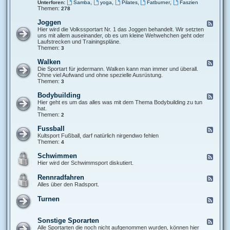
,
,
,
,
t
Unterforen:
Samba
yoga
Pilates
Fatburner
Faszien
u
Themen:
u
278
r
r
s
n
Joggen
F
e
e
e
Hier wird die Volkssportart Nr. 1 das Joggen behandelt. Wir setzten
/
n
e
uns mit allem auseinander, ob es um kleine Wehwehchen geht oder
S
d
Laufstrecken und Trainingspläne.
p
-
Themen:
3
o
J
r
o
Walken
t
F
g
s
e
Die Sportart für jedermann. Walken kann man immer und überall.
g
t
e
Ohne viel Aufwand und ohne spezielle Ausrüstung.
e
u
d
Themen:
3
n
d
-
i
W
Bodybuilding
F
o
a
e
Hier geht es um das alles was mit dem Thema Bodybuilding zu tun
l
e
hat.
k
d
Themen:
2
e
-
n
B
Fussball
F
o
e
Kultsport Fußball, darf natürlich nirgendwo fehlen
d
e
Themen:
4
y
d
b
-
Schwimmen
F
u
F
e
Hier wird der Schwimmsport diskutiert.
i
u
e
l
s
d
d
Rennradfahren
F
s
-
i
e
Alles über den Radsport.
b
S
n
e
a
c
g
d
l
Turnen
h
F
-
l
w
e
R
i
e
e
m
d
Sonstige Sporarten
n
F
m
-
n
e
Alle Sportarten die noch nicht aufgenommen wurden, können hier
e
T