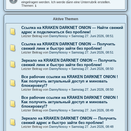
r
e
eingetragen werden. Ich werde dann eine Unterrubrik erstellen.
n
u
a
d
Themen:
1
r
d
-
n
f
S
e
a
o
n
Aktive Themen
h
n
r
s
e
t
Ссылка на KRAKEN DARKNET ONION — Найти свежий
n
i
адрес и подключиться без проблем!
g
Letzter Beitrag von
DannyNossy
«
Samstag 27. Juni 2026, 08:51
e
S
Ссылка на KRAKEN DARKNET ONION — Получить
p
o
свежий линк и быстро зайти без проблем!
r
Letzter Beitrag von
DannyNossy
«
Samstag 27. Juni 2026, 08:51
a
r
Зеркало на KRAKEN DARKNET ONION — Получить
t
свежий линк и быстро зайти без проблем!
e
n
Letzter Beitrag von
DannyNossy
«
Samstag 27. Juni 2026, 08:50
Все рабочие ссылки на KRAKEN DARKNET ONION !
Как получить актуальный доступ и миновать
блокировку!?
Letzter Beitrag von
DannyNossy
«
Samstag 27. Juni 2026, 08:50
Все рабочие ссылки на KRAKEN DARKNET ONION !
Как получить актуальный доступ и миновать
блокировку!?
Letzter Beitrag von
DannyNossy
«
Samstag 27. Juni 2026, 08:49
Зеркало на KRAKEN DARKNET ONION — Получить
свежий адрес и быстро зайти без проблем!
Letzter Beitrag von
DannyNossy
«
Samstag 27. Juni 2026, 08:48