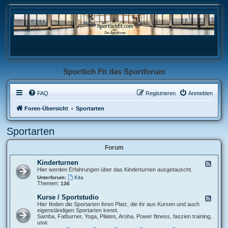
Sportlich Fit das Sportforum
FAQ
Registrieren
Anmelden
Foren-Übersicht
Sportarten
Sportarten
Forum
Kinderturnen
F
e
Hier werden Erfahrungen über das Kinderturnen ausgetauscht.
e
Unterforum:
Kita
d
Themen:
136
-
K
Kurse / Sportstudio
F
i
e
Hier finden die Sportarten ihren Platz, die ihr aus Kursen und auch
n
e
eigenständigen Sportarten kennt.
d
d
Samba, Fatburner, Yoga, Pilates, Aroha, Power fitness, faszien training,
e
-
usw.
r
K