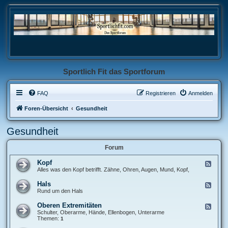
Sportlich Fit das Sportforum
FAQ
Registrieren
Anmelden
Foren-Übersicht
Gesundheit
Gesundheit
Forum
Kopf
F
e
Alles was den Kopf betrifft. Zähne, Ohren, Augen, Mund, Kopf,
e
d
Hals
F
-
e
Rund um den Hals
K
e
o
d
Oberen Extremitäten
p
F
-
f
e
Schulter, Oberarme, Hände, Ellenbogen, Unterarme
H
e
Themen:
1
a
d
l