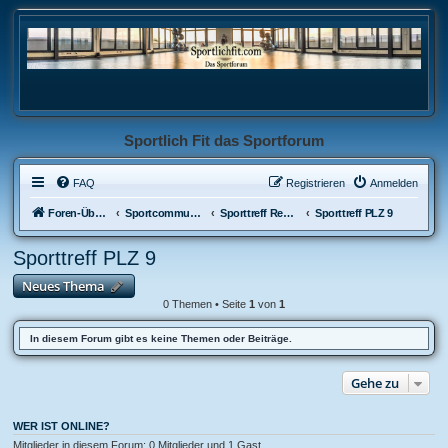
Sportlich Fit das Sportforum
FAQ
Registrieren
Anmelden
Foren-Übersicht
Sportcommunity
Sporttreff Regional
Sporttreff PLZ 9
Sporttreff PLZ 9
Neues Thema
0 Themen • Seite
1
von
1
In diesem Forum gibt es keine Themen oder Beiträge.
Gehe zu
WER IST ONLINE?
Mitglieder in diesem Forum: 0 Mitglieder und 1 Gast