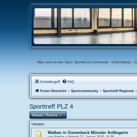
Alles rund um den Sport. Sportforum Community - Unterhaltung - J
Schnellzugriff
FAQ
Foren-Übersicht
Sportcommunity
Sporttreff Regional
Sporttreff PLZ 4
Neues Thema
THEMEN
Walken in Gievenbeck Münster Anfängerin
von
Saskia
»
Montag 27. Januar 2020, 15:35