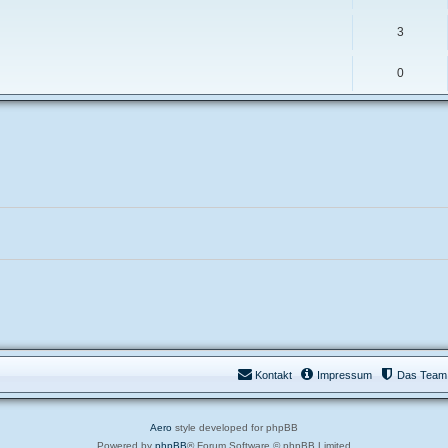
3
0
Kontakt
Impressum
Das Team
Aero
style developed for phpBB
Powered by
phpBB
® Forum Software © phpBB Limited