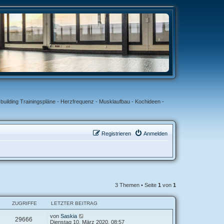
uilding Trainingspläne - Herzfrequenz - Musklaufbau - Kochideen -
Registrieren
Anmelden
3 Themen • Seite
1
von
1
ZUGRIFFE
LETZTER BEITRAG
von
Saskia
29666
Dienstag 10. März 2020, 08:57