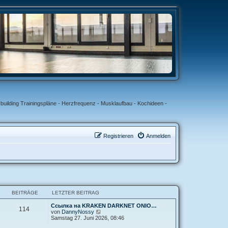
uilding Trainingspläne - Herzfrequenz - Musklaufbau - Kochideen -
Registrieren
Anmelden
BEITRÄGE
LETZTER BEITRAG
Ссылка на KRAKEN DARKNET ONIO…
114
N
von
DannyNossy
e
Samstag 27. Juni 2026, 08:46
u