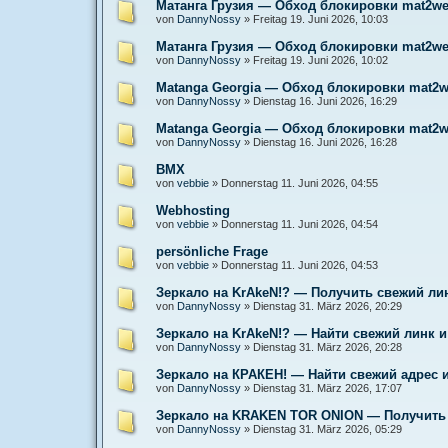
Матанга Грузия — Обход блокировки mat2we
von
DannyNossy
»
Freitag 19. Juni 2026, 10:03
Матанга Грузия — Обход блокировки mat2we
von
DannyNossy
»
Freitag 19. Juni 2026, 10:02
Matanga Georgia — Обход блокировки mat2w
von
DannyNossy
»
Dienstag 16. Juni 2026, 16:29
Matanga Georgia — Обход блокировки mat2w
von
DannyNossy
»
Dienstag 16. Juni 2026, 16:28
BMX
von
vebbie
»
Donnerstag 11. Juni 2026, 04:55
Webhosting
von
vebbie
»
Donnerstag 11. Juni 2026, 04:54
persönliche Frage
von
vebbie
»
Donnerstag 11. Juni 2026, 04:53
Зеркало на KrAkeN!? — Получить свежий ли
von
DannyNossy
»
Dienstag 31. März 2026, 20:29
Зеркало на KrAkeN!? — Найти свежий линк и
von
DannyNossy
»
Dienstag 31. März 2026, 20:28
Зеркало на КРАКЕН! — Найти свежий адрес 
von
DannyNossy
»
Dienstag 31. März 2026, 17:07
Зеркало на KRAKEN TOR ONION — Получить с
von
DannyNossy
»
Dienstag 31. März 2026, 05:29