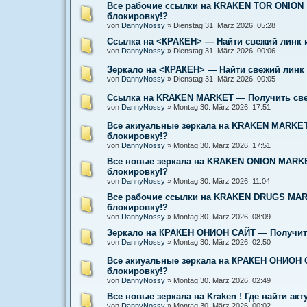
Все рабочие ссылки на KRAKEN TOR ONION !
блокировку!?
von
DannyNossy
»
Dienstag 31. März 2026, 05:28
Ссылка на <КРАКЕН> — Найти свежий линк и
von
DannyNossy
»
Dienstag 31. März 2026, 00:06
Зеркало на <КРАКЕН> — Найти свежий линк 
von
DannyNossy
»
Dienstag 31. März 2026, 00:05
Ссылка на KRAKEN MARKET — Получить свеж
von
DannyNossy
»
Montag 30. März 2026, 17:51
Все акиуальные зеркала на KRAKEN MARKET 
блокировку!?
von
DannyNossy
»
Montag 30. März 2026, 17:51
Все новые зеркала на KRAKEN ONION MARKE
блокировку!?
von
DannyNossy
»
Montag 30. März 2026, 11:04
Все рабочие ссылки на KRAKEN DRUGS MARK
блокировку!?
von
DannyNossy
»
Montag 30. März 2026, 08:09
Зеркало на КРАКЕН ОНИОН САЙТ — Получить
von
DannyNossy
»
Montag 30. März 2026, 02:50
Все акиуальные зеркала на КРАКЕН ОНИОН С
блокировку!?
von
DannyNossy
»
Montag 30. März 2026, 02:49
Все новые зеркала на Kraken ! Где найти а
von
DannyNossy
»
Montag 30. März 2026, 00:02