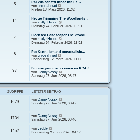
e
Re: Wie schafft ihr es mit Fa…
5
s
N
von
uroosahmad
t
e
Freitag 13. März 2026, 11:32
e
u
r
e
Hedge Trimming The Woodlands …
B
11
s
N
von
kaitlynHoope
e
t
e
Dienstag 24. Februar 2026, 19:51
i
e
u
t
r
e
r
Licensed Landscaper The Woodl…
B
7
s
N
a
von
kaitlynHoope
e
t
e
g
Dienstag 24. Februar 2026, 19:52
i
e
u
t
r
e
r
Re: Kennt jemand personalisie…
B
8
s
a
N
von
uroosahmad
e
t
g
e
Donnerstag 12. März 2026, 14:06
i
e
u
t
r
e
r
Все акиуальные ссылки на KRAK…
B
97
s
a
N
von
DannyNossy
e
t
g
e
Samstag 27. Juni 2026, 08:47
i
e
u
t
r
e
r
B
s
a
e
t
g
ZUGRIFFE
LETZTER BEITRAG
i
e
t
r
von
DannyNossy
r
1679
B
Samstag 27. Juni 2026, 08:47
a
e
g
i
t
von
DannyNossy
r
1734
Samstag 27. Juni 2026, 08:46
a
g
von
vebbie
1452
Donnerstag 25. Juni 2026, 04:47