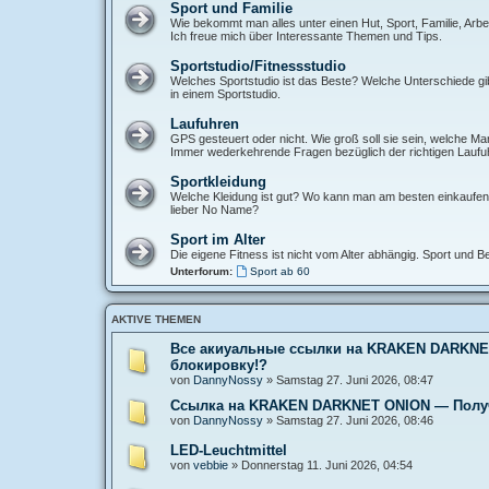
Sport und Familie
Wie bekommt man alles unter einen Hut, Sport, Familie, Arbei
Ich freue mich über Interessante Themen und Tips.
Sportstudio/Fitnessstudio
Welches Sportstudio ist das Beste? Welche Unterschiede gib
in einem Sportstudio.
Laufuhren
GPS gesteuert oder nicht. Wie groß soll sie sein, welche M
Immer wederkehrende Fragen bezüglich der richtigen Laufuh
Sportkleidung
Welche Kleidung ist gut? Wo kann man am besten einkaufe
lieber No Name?
Sport im Alter
Die eigene Fitness ist nicht vom Alter abhängig. Sport und B
Unterforum:
Sport ab 60
AKTIVE THEMEN
Все акиуальные ссылки на KRAKEN DARKNET 
блокировку!?
von
DannyNossy
»
Samstag 27. Juni 2026, 08:47
Ссылка на KRAKEN DARKNET ONION — Получи
von
DannyNossy
»
Samstag 27. Juni 2026, 08:46
LED-Leuchtmittel
von
vebbie
»
Donnerstag 11. Juni 2026, 04:54