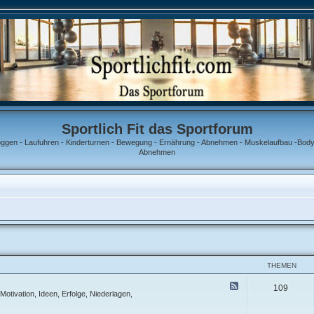
Sportlich Fit das Sportforum
oggen - Laufuhren - Kinderturnen - Bewegung - Ernährung - Abnehmen - Muskelaufbau -Bodyb
Abnehmen
THEMEN
F
109
e
 Motivation, Ideen, Erfolge, Niederlagen,
e
d