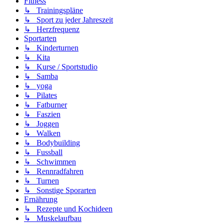
Fitness
↳ Trainingspläne
↳ Sport zu jeder Jahreszeit
↳ Herzfrequenz
Sportarten
↳ Kinderturnen
↳ Kita
↳ Kurse / Sportstudio
↳ Samba
↳ yoga
↳ Pilates
↳ Fatburner
↳ Faszien
↳ Joggen
↳ Walken
↳ Bodybuilding
↳ Fussball
↳ Schwimmen
↳ Rennradfahren
↳ Turnen
↳ Sonstige Sporarten
Ernährung
↳ Rezepte und Kochideen
↳ Muskelaufbau