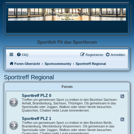
Sportlich Fit das Sportforum
FAQ
Registrieren
Anmelden
Foren-Übersicht
Sportcommunity
Sporttreff Regional
Sporttreff Regional
Forum
Sporttreff PLZ 0
F
e
Treffen um gemeinsam Sport zu treiben in den Bezirken Sachsen-
e
Anhalt, Brandenburg, Sachsen, Thüringen. Ob gemeinsam in das
d
Sportstudio oder Joggen, Walken oder einen Verein besuchen.
-
Quatschen, Chatten nette Leute kennenlernen.
S
p
Sporttreff PLZ 1
F
o
e
Treffen um gemeinsam Sport zu treiben in den Bezirken Berlin,
r
e
Brandenburg, Mecklenburg-Vorpommern. Ob gemeinsam in das
t
d
Sportstudio oder Joggen, Walken oder einen Verein besuchen.
t
-
Quatschen, Chatten nette Leute kennenlernen.