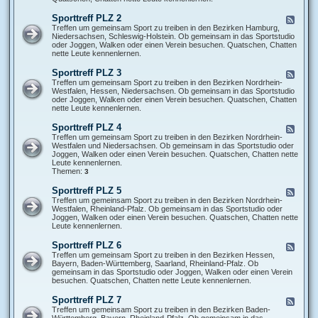
r
S
e
p
Sporttreff PLZ 2
F
f
o
e
Treffen um gemeinsam Sport zu treiben in den Bezirken Hamburg,
f
r
e
Niedersachsen, Schleswig-Holstein. Ob gemeinsam in das Sportstudio
P
t
d
oder Joggen, Walken oder einen Verein besuchen. Quatschen, Chatten
L
t
-
nette Leute kennenlernen.
Z
r
S
0
e
p
Sporttreff PLZ 3
F
f
o
e
Treffen um gemeinsam Sport zu treiben in den Bezirken Nordrhein-
f
r
e
Westfalen, Hessen, Niedersachsen. Ob gemeinsam in das Sportstudio
P
t
d
oder Joggen, Walken oder einen Verein besuchen. Quatschen, Chatten
L
t
-
nette Leute kennenlernen.
Z
r
S
1
e
p
Sporttreff PLZ 4
F
f
o
e
Treffen um gemeinsam Sport zu treiben in den Bezirken Nordrhein-
f
r
e
Westfalen und Niedersachsen. Ob gemeinsam in das Sportstudio oder
P
t
d
Joggen, Walken oder einen Verein besuchen. Quatschen, Chatten nette
L
t
-
Leute kennenlernen.
Z
r
S
Themen:
3
2
e
p
f
o
Sporttreff PLZ 5
F
f
r
e
Treffen um gemeinsam Sport zu treiben in den Bezirken Nordrhein-
P
t
e
Westfalen, Rheinland-Pfalz. Ob gemeinsam in das Sportstudio oder
L
t
d
Joggen, Walken oder einen Verein besuchen. Quatschen, Chatten nette
Z
r
-
Leute kennenlernen.
3
e
S
f
p
Sporttreff PLZ 6
F
f
o
e
Treffen um gemeinsam Sport zu treiben in den Bezirken Hessen,
P
r
e
Bayern, Baden-Württemberg, Saarland, Rheinland-Pfalz. Ob
L
t
d
gemeinsam in das Sportstudio oder Joggen, Walken oder einen Verein
Z
t
-
besuchen. Quatschen, Chatten nette Leute kennenlernen.
4
r
S
e
p
Sporttreff PLZ 7
F
f
o
e
Treffen um gemeinsam Sport zu treiben in den Bezirken Baden-
f
r
e
Württemberg, Bayern, Rheinland-Pfalz. Ob gemeinsam in das