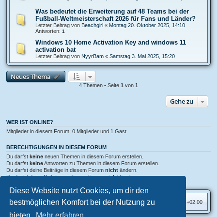
Was bedeutet die Erweiterung auf 48 Teams bei der
Fußball-Weltmeisterschaft 2026 für Fans und Länder?
Letzter Beitrag von
Beachgirl
«
Montag 20. Oktober 2025, 14:10
Antworten:
1
Windows 10 Home Activation Key and windows 11
activation bat
Letzter Beitrag von
NyуrBam
«
Samstag 3. Mai 2025, 15:20
Neues Thema
4 Themen • Seite
1
von
1
Gehe zu
WER IST ONLINE?
Mitglieder in diesem Forum: 0 Mitglieder und 1 Gast
BERECHTIGUNGEN IN DIESEM FORUM
Du darfst
keine
neuen Themen in diesem Forum erstellen.
Du darfst
keine
Antworten zu Themen in diesem Forum erstellen.
Du darfst deine Beiträge in diesem Forum
nicht
ändern.
Du darfst deine Beiträge in diesem Forum
nicht
löschen.
Du darfst
keine
Dateianhänge in diesem Forum erstellen.
Diese Website nutzt Cookies, um dir den
bestmöglichen Komfort bei der Nutzung zu
Foren-Übersicht
Alle Zeiten sind
UTC+02:00
bieten.
Mehr erfahren