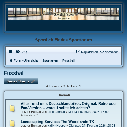
Sportlich Fit das Sportforum
FAQ
Registrieren
Anmelden
Foren-Übersicht
Sportarten
Fussball
Fussball
Neues Thema
4 Themen • Seite
1
von
1
Themen
Alles rund ums Deutschlandtrikot: Original, Retro oder
Fan-Version – worauf sollte ich achten?
Letzter Beitrag von
uroosahmad
«
Montag 16. März 2026, 16:52
Antworten:
2
Landscaping Services The Woodlands TX
Letzter Beitrag von
kaitlynHoope
«
Dienstag 24. Februar 2026, 20:03