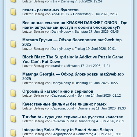
Letzter Beitrag von
r1ta
«
Dienstag 7. Juli 2026, 19:24
печать рекламных буклетов
Letzter Beitrag von
AnaADOGY
«
Donnerstag 2. Juli 2026, 22:50
Все новые ссылки на KRAKEN DARKNET ONION ! Где
найти актуальный доступ и обойти блокировку!?
Letzter Beitrag von
DannyNossy
«
Samstag 27. Juni 2026, 08:45
Матанга Грузия — Обход блокировки mat2web.top
2025
Letzter Beitrag von
DannyNossy
«
Freitag 19. Juni 2026, 10:01
Block Blast: The Surprisingly Addictive Puzzle Game
You Can’t Put Down
Letzter Beitrag von
starsier
«
Mittwoch 17. Juni 2026, 11:21
Matanga Georgia — Обход блокировки mat2web.top
2025
Letzter Beitrag von
DannyNossy
«
Dienstag 16. Juni 2026, 16:27
Огромный каталог кино и сериалов
Letzter Beitrag von
CavirosaJound
«
Sonntag 14. Juni 2026, 01:12
Качественные фильмы без лишних помех
Letzter Beitrag von
CavirosaJound
«
Donnerstag 11. Juni 2026, 19:33
Turkfan.tv - турецкие сериалы на русском качестве
Letzter Beitrag von
CavirosaJound
«
Donnerstag 4. Juni 2026, 23:59
Integrating Solar Energy in Smart Home Setups
Letzter Beitrag von
Gregoryfoodo
«
Donnerstag 4. Juni 2026, 19:16