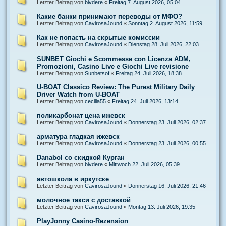
Letzter Beitrag von
bivdere
«
Freitag 7. August 2026, 05:04
Какие банки принимают переводы от МФО?
Letzter Beitrag von
CavirosaJound
«
Sonntag 2. August 2026, 11:59
Как не попасть на скрытые комиссии
Letzter Beitrag von
CavirosaJound
«
Dienstag 28. Juli 2026, 22:03
SUNBET Giochi e Scommesse con Licenza ADM,
Promozioni, Casino Live e Giochi Live revisione
Letzter Beitrag von
Sunbetsof
«
Freitag 24. Juli 2026, 18:38
U-BOAT Classico Review: The Purest Military Daily
Driver Watch from U-BOAT
Letzter Beitrag von
cecilia55
«
Freitag 24. Juli 2026, 13:14
поликарбонат цена ижевск
Letzter Beitrag von
CavirosaJound
«
Donnerstag 23. Juli 2026, 02:37
арматура гладкая ижевск
Letzter Beitrag von
CavirosaJound
«
Donnerstag 23. Juli 2026, 00:55
Danabol со скидкой Курган
Letzter Beitrag von
bivdere
«
Mittwoch 22. Juli 2026, 05:39
автошкола в иркутске
Letzter Beitrag von
CavirosaJound
«
Donnerstag 16. Juli 2026, 21:46
молочное такси с доставкой
Letzter Beitrag von
CavirosaJound
«
Montag 13. Juli 2026, 19:35
PlayJonny Casino-Rezension