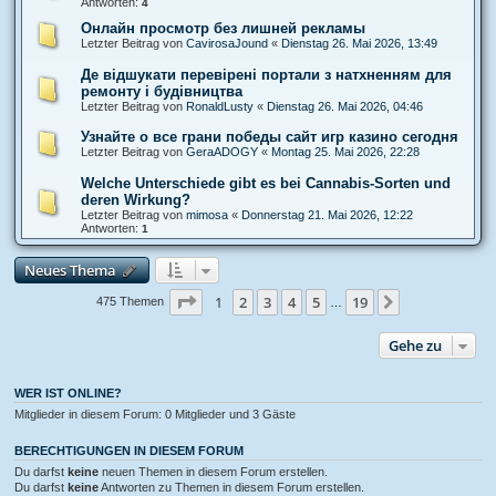
Antworten:
4
Онлайн просмотр без лишней рекламы
Letzter Beitrag von
CavirosaJound
«
Dienstag 26. Mai 2026, 13:49
Де відшукати перевірені портали з натхненням для
ремонту і будівництва
Letzter Beitrag von
RonaldLusty
«
Dienstag 26. Mai 2026, 04:46
Узнайте о все грани победы сайт игр казино сегодня
Letzter Beitrag von
GeraADOGY
«
Montag 25. Mai 2026, 22:28
Welche Unterschiede gibt es bei Cannabis-Sorten und
deren Wirkung?
Letzter Beitrag von
mimosa
«
Donnerstag 21. Mai 2026, 12:22
Antworten:
1
Neues Thema
Seite
1
von
19
1
2
3
4
5
19
Nächste
475 Themen
…
Gehe zu
WER IST ONLINE?
Mitglieder in diesem Forum: 0 Mitglieder und 3 Gäste
BERECHTIGUNGEN IN DIESEM FORUM
Du darfst
keine
neuen Themen in diesem Forum erstellen.
Du darfst
keine
Antworten zu Themen in diesem Forum erstellen.