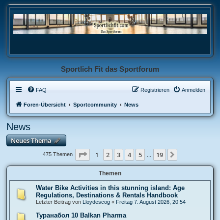
Sportlich Fit das Sportforum
FAQ
Registrieren
Anmelden
Foren-Übersicht
Sportcommunity
News
News
Neues Thema
Seite
1
von
19
1
2
3
4
5
19
Nächste
475 Themen
…
Themen
Water Bike Activities in this stunning island: Age
Regulations, Destinations & Rentals Handbook
Letzter Beitrag von
Lloydescog
«
Freitag 7. August 2026, 20:54
Туранабол 10 Balkan Pharma