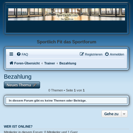
Sportlich Fit das Sportforum
FAQ
Registrieren
Anmelden
Foren-Übersicht
Trainer
Bezahlung
Bezahlung
Neues Thema
0 Themen • Seite
1
von
1
In diesem Forum gibt es keine Themen oder Beiträge.
Gehe zu
WER IST ONLINE?
Mitglieder in diesem Forum: 0 Mitglieder und 1 Gast