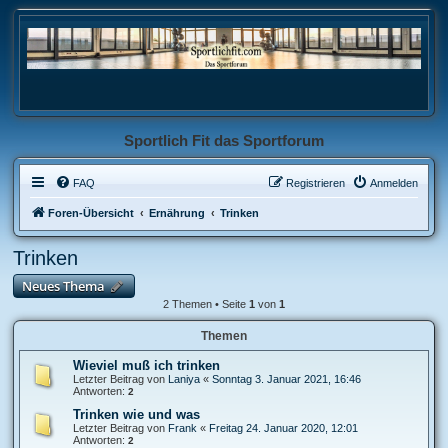
Sportlich Fit das Sportforum
FAQ
Registrieren
Anmelden
Foren-Übersicht
Ernährung
Trinken
Trinken
Neues Thema
2 Themen • Seite
1
von
1
Themen
Wieviel muß ich trinken
Letzter Beitrag von
Laniya
«
Sonntag 3. Januar 2021, 16:46
Antworten:
2
Trinken wie und was
Letzter Beitrag von
Frank
«
Freitag 24. Januar 2020, 12:01
Antworten:
2