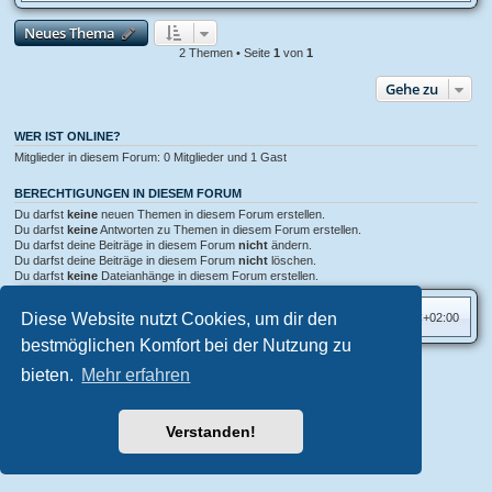
Neues Thema
2 Themen • Seite
1
von
1
Gehe zu
WER IST ONLINE?
Mitglieder in diesem Forum: 0 Mitglieder und 1 Gast
BERECHTIGUNGEN IN DIESEM FORUM
Du darfst
keine
neuen Themen in diesem Forum erstellen.
Du darfst
keine
Antworten zu Themen in diesem Forum erstellen.
Du darfst deine Beiträge in diesem Forum
nicht
ändern.
Du darfst deine Beiträge in diesem Forum
nicht
löschen.
Du darfst
keine
Dateianhänge in diesem Forum erstellen.
Diese Website nutzt Cookies, um dir den
Foren-Übersicht
Alle Zeiten sind
UTC+02:00
bestmöglichen Komfort bei der Nutzung zu
bieten.
Mehr erfahren
Aero
style developed for phpBB
Powered by
phpBB
® Forum Software © phpBB Limited
Deutsche Übersetzung durch
phpBB.de
Verstanden!
Datenschutz
|
Nutzungsbedingungen