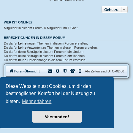
Gehe zu
WER IST ONLINE?
Mitglieder in diesem Forum: 0 Mitglieder und 1 Gast
BERECHTIGUNGEN IN DIESEM FORUM
Du darfst
keine
neuen Themen in diesem Forum erstellen.
Du darfst
keine
Antworten zu Themen in diesem Forum erstellen.
Du darfst deine Beiträge in diesem Forum
nicht
ändern.
Du darfst deine Beiträge in diesem Forum
nicht
löschen.
Du darfst
keine
Dateianhänge in diesem Forum erstellen.
Foren-Übersicht
Alle Zeiten sind
UTC+02:00
Diese Website nutzt Cookies, um dir den
Aero
style developed for phpBB
Powered by
phpBB
® Forum Software © phpBB Limited
bestmöglichen Komfort bei der Nutzung zu
Deutsche Übersetzung durch
phpBB.de
bieten.
Mehr erfahren
Datenschutz
|
Nutzungsbedingungen
Verstanden!