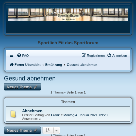
Sportlich Fit das Sportforum
FAQ
Registrieren
Anmelden
Foren-Übersicht
Ernährung
Gesund abnehmen
Gesund abnehmen
Neues Thema
1 Thema • Seite
1
von
1
Themen
Abnehmen
Letzter Beitrag von
Frank
«
Montag 4. Januar 2021, 09:20
Antworten:
3
Neues Thema
1 Thema • Seite
1
von
1