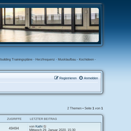
uilding Trainingspläne - Herzfrequenz - Musklaufbau - Kochideen -
Registrieren
Anmelden
2 Themen • Seite
1
von
1
ZUGRIFFE
LETZTER BEITRAG
von
Kathi
49494
Mittwoch 29. Januar 2020, 15:30