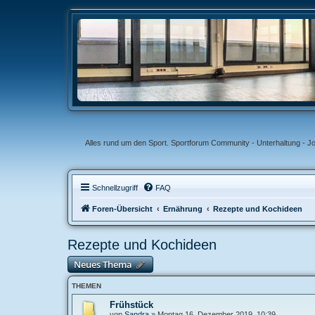
Alles rund um den Sport. Sportforum Community - Unterhaltung - J
Schnellzugriff
FAQ
Foren-Übersicht
Ernährung
Rezepte und Kochideen
Rezepte und Kochideen
Neues Thema
THEMEN
Frühstück
von
Sandra
»
Montag 16. Dezember 2019, 10:39