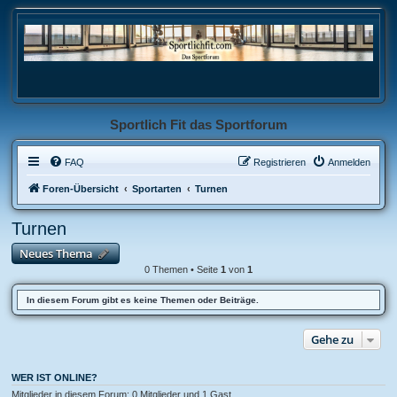
Sportlich Fit das Sportforum
FAQ
Registrieren
Anmelden
Foren-Übersicht
Sportarten
Turnen
Turnen
Neues Thema
0 Themen • Seite
1
von
1
In diesem Forum gibt es keine Themen oder Beiträge.
Gehe zu
WER IST ONLINE?
Mitglieder in diesem Forum: 0 Mitglieder und 1 Gast