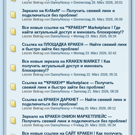
Letzter Beitrag von
DannyNossy
«
Donnerstag 26. März 2026, 20:01
Зеркало на KrAkeN* — Получить свежий линк и
подключиться без проблем!
Letzter Beitrag von
DannyNossy
«
Donnerstag 26. März 2026, 05:05
Все новые ссылки на **КРАКЕН** Marketplace ! Где
найти актуальный доступ и миновать блокировку!?
Letzter Beitrag von
DannyNossy
«
Montag 23. März 2026, 06:34
Ссылка на ПЛОЩАДКА КРАКЕН — Найти свежий линк
и быстро зайти без проблем!
Letzter Beitrag von
DannyNossy
«
Montag 23. März 2026, 02:42
Все новые зеркала на KRAKEN MARKET ! Как
получить актуальный доступ и миновать
блокировку!?
Letzter Beitrag von
DannyNossy
«
Sonntag 22. März 2026, 05:31
Ссылка на **КРАКЕН** Marketplace — Получить
свежий линк и быстро зайти без проблем!
Letzter Beitrag von
DannyNossy
«
Samstag 21. März 2026, 08:26
Ссылка на КРАКЕН ДАРКНЕТ — Найти свежий линк и
подключиться без проблем!
Letzter Beitrag von
DannyNossy
«
Freitag 20. März 2026, 08:12
Зеркало на КРАКЕН ОНИОН МАРКЕТПЛЕЙС —
Получить свежий линк и подключиться без проблем!
Letzter Beitrag von
DannyNossy
«
Freitag 20. März 2026, 05:34
Все новые ссылки на САЙТ КРАКЕН ! Как получить