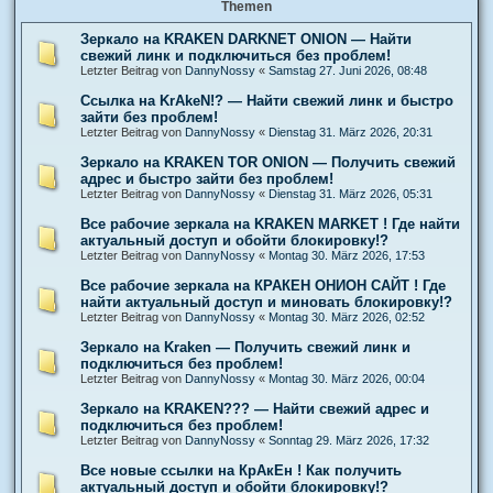
Themen
Зеркало на KRAKEN DARKNET ONION — Найти
свежий линк и подключиться без проблем!
Letzter Beitrag von
DannyNossy
«
Samstag 27. Juni 2026, 08:48
Ссылка на KrAkeN!? — Найти свежий линк и быстро
зайти без проблем!
Letzter Beitrag von
DannyNossy
«
Dienstag 31. März 2026, 20:31
Зеркало на KRAKEN TOR ONION — Получить свежий
адрес и быстро зайти без проблем!
Letzter Beitrag von
DannyNossy
«
Dienstag 31. März 2026, 05:31
Все рабочие зеркала на KRAKEN MARKET ! Где найти
актуальный доступ и обойти блокировку!?
Letzter Beitrag von
DannyNossy
«
Montag 30. März 2026, 17:53
Все рабочие зеркала на КРАКЕН ОНИОН САЙТ ! Где
найти актуальный доступ и миновать блокировку!?
Letzter Beitrag von
DannyNossy
«
Montag 30. März 2026, 02:52
Зеркало на Kraken — Получить свежий линк и
подключиться без проблем!
Letzter Beitrag von
DannyNossy
«
Montag 30. März 2026, 00:04
Зеркало на KRAKEN??? — Найти свежий адрес и
подключиться без проблем!
Letzter Beitrag von
DannyNossy
«
Sonntag 29. März 2026, 17:32
Все новые ссылки на КрАкЕн ! Как получить
актуальный доступ и обойти блокировку!?