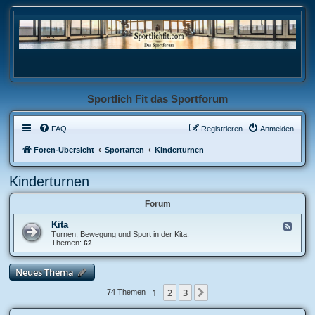
Sportlich Fit das Sportforum
FAQ
Registrieren
Anmelden
Foren-Übersicht
Sportarten
Kinderturnen
Kinderturnen
Forum
Kita
F
e
Turnen, Bewegung und Sport in der Kita.
e
Themen:
62
d
-
K
Neues Thema
i
t
1
2
3
Nächste
74 Themen
a