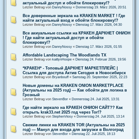
актуальный доступ и обойти блокировку!?
Letzter Beitrag von
DannyNossy
«
Donnerstag 19. März 2026, 20:51
Все доверенные зеркала на KRAKEN MARKET ! Где
найти актуальный вход и обойти блокировку!?
Letzter Beitrag von
DannyNossy
«
Dienstag 17. März 2026, 04:30
Все акиуальные ссылки на КРАКЕН ДАРКНЕТ ОНИОН
! Где найти актуальный доступ и обойти
блокировку!?
Letzter Beitrag von
DannyNossy
«
Dienstag 17. März 2026, 01:55
Affordable Landscaping The Woodlands TX
Letzter Beitrag von
kaitlynHoope
«
Dienstag 24. Februar 2026, 19:56
*КРАКЕН* - Топовый ДАРКНЕТ МАРКЕТПЛЕЙС |
Ссылка для доступа Актив Сегодня в Новосибирск
Letzter Beitrag von
Bryanbouff
«
Samstag 20. September 2025, 22:23
Новые домены на KRAKEN ONION MARKETPLACE
(Актуальны на 2025 год) — Как обойти для логина в
Грозный
Letzter Beitrag von
StevenBor
«
Donnerstag 24. Juli 2025, 13:31
Где найти зеркало на КРАКЕН ОНИОН САЙТ?? Как
открыть krak33.net 2025 год через Tor!?
Letzter Beitrag von
StephenViosy
«
Donnerstag 24. Juli 2025, 13:14
Свежие линки на KRAKEN TOR (Актуальны на 2025
год) — Манул для входа для загрузки в Волгоград
Letzter Beitrag von
StevenBor
«
Dienstag 22. Juli 2025, 18:13