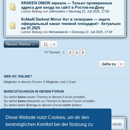
KRAKEN ONION зеркала — Только проверенные
адреса для входа на сайт! в Ростов-на-Дону
Letzter Beitrag von
Jeffreyideni
«
Dienstag 22. Juli 2025, 17:50
KrAkeN Darknet Mirror бот в телеграме — ищете
официальный канал теневой площадки!~ Актуально
на 07.2025
Letzter Beitrag von
Michaeladvek
«
Dienstag 22. Juli 2025, 17:09
Neues Thema
1
2
3
Nächste
74 Themen
Gehe zu
WER IST ONLINE?
Mitglieder in diesem Forum: 0 Mitglieder und 1 Gast
BERECHTIGUNGEN IN DIESEM FORUM
Du darfst
keine
neuen Themen in diesem Forum erstellen.
Du darfst
keine
Antworten zu Themen in diesem Forum erstellen.
Du darfst deine Beiträge in diesem Forum
nicht
ändern.
Du darfst deine Beiträge in diesem Forum
nicht
löschen.
Du darfst
keine
Dateianhänge in diesem Forum erstellen.
Diese Website nutzt Cookies, um dir den
bestmöglichen Komfort bei der Nutzung zu
Foren-Übersicht
Alle Zeiten sind
UTC+02:00