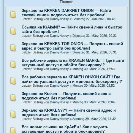
Themen
Зеркало на KRAKEN DARKNET ONION — Найти
свежий линк и подключиться без проблем!
Letzter Beitrag von
DannyNossy
«
Samstag 27. Juni 2026, 08:48
Ссылка на KrAkeN!? — Найти свежий линк и быстро
зайти без проблем!
Letzter Beitrag von
DannyNossy
«
Dienstag 31. März 2026, 20:31
Зеркало на KRAKEN TOR ONION — Получить свежий
адрес и быстро зайти без проблем!
Letzter Beitrag von
DannyNossy
«
Dienstag 31. März 2026, 05:31
Все рабочие зеркала на KRAKEN MARKET ! Где найти
актуальный доступ и обойти блокировку!?
Letzter Beitrag von
DannyNossy
«
Montag 30. März 2026, 17:53
Все рабочие зеркала на КРАКЕН ОНИОН САЙТ ! Где
найти актуальный доступ и миновать блокировку!?
Letzter Beitrag von
DannyNossy
«
Montag 30. März 2026, 02:52
Зеркало на Kraken — Получить свежий линк и
подключиться без проблем!
Letzter Beitrag von
DannyNossy
«
Montag 30. März 2026, 00:04
Зеркало на KRAKEN??? — Найти свежий адрес и
подключиться без проблем!
Letzter Beitrag von
DannyNossy
«
Sonntag 29. März 2026, 17:32
Все новые ссылки на КрАкЕн ! Как получить
актуальный доступ и обойти блокировку!?