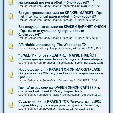
актуальный доступ и обойти блокировку!?
Letzter Beitrag von
DannyNossy
«
Donnerstag 19. März 2026, 20:51
Все доверенные зеркала на KRAKEN MARKET ! Где
найти актуальный вход и обойти блокировку!?
Letzter Beitrag von
DannyNossy
«
Dienstag 17. März 2026, 04:30
Все акиуальные ссылки на КРАКЕН ДАРКНЕТ ОНИОН
! Где найти актуальный доступ и обойти
блокировку!?
Letzter Beitrag von
DannyNossy
«
Dienstag 17. März 2026, 01:55
Affordable Landscaping The Woodlands TX
Letzter Beitrag von
kaitlynHoope
«
Dienstag 24. Februar 2026, 19:56
*КРАКЕН* - Топовый ДАРКНЕТ МАРКЕТПЛЕЙС |
Ссылка для доступа Актив Сегодня в Новосибирск
Letzter Beitrag von
Bryanbouff
«
Samstag 20. September 2025, 22:23
Новые домены на KRAKEN ONION MARKETPLACE
(Актуальны на 2025 год) — Как обойти для логина в
Грозный
Letzter Beitrag von
StevenBor
«
Donnerstag 24. Juli 2025, 13:31
Где найти зеркало на КРАКЕН ОНИОН САЙТ?? Как
открыть krak33.net 2025 год через Tor!?
Letzter Beitrag von
StephenViosy
«
Donnerstag 24. Juli 2025, 13:14
Свежие линки на KRAKEN TOR (Актуальны на 2025
год) — Манул для входа для загрузки в Волгоград
Letzter Beitrag von
StevenBor
«
Dienstag 22. Juli 2025, 18:13