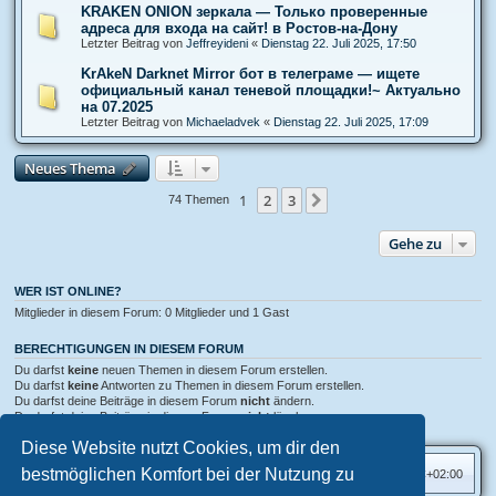
KRAKEN ONION зеркала — Только проверенные
адреса для входа на сайт! в Ростов-на-Дону
Letzter Beitrag von
Jeffreyideni
«
Dienstag 22. Juli 2025, 17:50
KrAkeN Darknet Mirror бот в телеграме — ищете
официальный канал теневой площадки!~ Актуально
на 07.2025
Letzter Beitrag von
Michaeladvek
«
Dienstag 22. Juli 2025, 17:09
Neues Thema
1
2
3
Nächste
74 Themen
Gehe zu
WER IST ONLINE?
Mitglieder in diesem Forum: 0 Mitglieder und 1 Gast
BERECHTIGUNGEN IN DIESEM FORUM
Du darfst
keine
neuen Themen in diesem Forum erstellen.
Du darfst
keine
Antworten zu Themen in diesem Forum erstellen.
Du darfst deine Beiträge in diesem Forum
nicht
ändern.
Du darfst deine Beiträge in diesem Forum
nicht
löschen.
Du darfst
keine
Dateianhänge in diesem Forum erstellen.
Diese Website nutzt Cookies, um dir den
bestmöglichen Komfort bei der Nutzung zu
Foren-Übersicht
Alle Zeiten sind
UTC+02:00