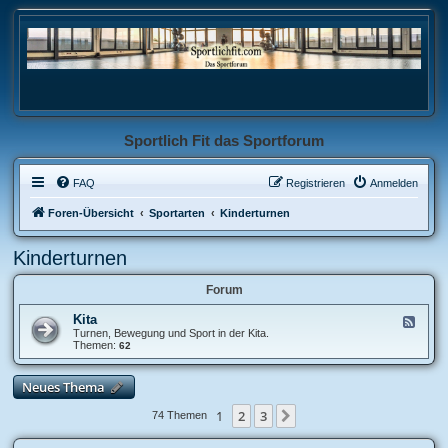
Sportlich Fit das Sportforum
FAQ
Registrieren
Anmelden
Foren-Übersicht
Sportarten
Kinderturnen
Kinderturnen
Forum
Kita
F
e
Turnen, Bewegung und Sport in der Kita.
e
Themen:
62
d
-
K
Neues Thema
i
t
1
2
3
Nächste
74 Themen
a