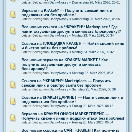
Letzter Beitrag von
DannyNossy
«
Donnerstag 26. März 2026, 20:01
Зеркало на KrAkeN* — Получить свежий линк и
подключиться без проблем!
Letzter Beitrag von
DannyNossy
«
Donnerstag 26. März 2026, 05:05
Все новые ссылки на **КРАКЕН** Marketplace ! Где
найти актуальный доступ и миновать блокировку!?
Letzter Beitrag von
DannyNossy
«
Montag 23. März 2026, 06:34
Ссылка на ПЛОЩАДКА КРАКЕН — Найти свежий линк
и быстро зайти без проблем!
Letzter Beitrag von
DannyNossy
«
Montag 23. März 2026, 02:42
Все новые зеркала на KRAKEN MARKET ! Как
получить актуальный доступ и миновать
блокировку!?
Letzter Beitrag von
DannyNossy
«
Sonntag 22. März 2026, 05:31
Ссылка на **КРАКЕН** Marketplace — Получить
свежий линк и быстро зайти без проблем!
Letzter Beitrag von
DannyNossy
«
Samstag 21. März 2026, 08:26
Ссылка на КРАКЕН ДАРКНЕТ — Найти свежий линк и
подключиться без проблем!
Letzter Beitrag von
DannyNossy
«
Freitag 20. März 2026, 08:12
Зеркало на КРАКЕН ОНИОН МАРКЕТПЛЕЙС —
Получить свежий линк и подключиться без проблем!
Letzter Beitrag von
DannyNossy
«
Freitag 20. März 2026, 05:34
Все новые ссылки на САЙТ КРАКЕН ! Как получить