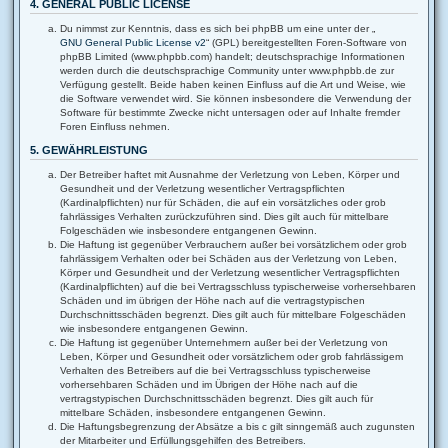
4. GENERAL PUBLIC LICENSE
Du nimmst zur Kenntnis, dass es sich bei phpBB um eine unter der „
GNU General Public License v2
“ (GPL) bereitgestellten Foren-Software von
phpBB Limited (www.phpbb.com) handelt; deutschsprachige Informationen
werden durch die deutschsprachige Community unter www.phpbb.de zur
Verfügung gestellt. Beide haben keinen Einfluss auf die Art und Weise, wie
die Software verwendet wird. Sie können insbesondere die Verwendung der
Software für bestimmte Zwecke nicht untersagen oder auf Inhalte fremder
Foren Einfluss nehmen.
5. GEWÄHRLEISTUNG
Der Betreiber haftet mit Ausnahme der Verletzung von Leben, Körper und
Gesundheit und der Verletzung wesentlicher Vertragspflichten
(Kardinalpflichten) nur für Schäden, die auf ein vorsätzliches oder grob
fahrlässiges Verhalten zurückzuführen sind. Dies gilt auch für mittelbare
Folgeschäden wie insbesondere entgangenen Gewinn.
Die Haftung ist gegenüber Verbrauchern außer bei vorsätzlichem oder grob
fahrlässigem Verhalten oder bei Schäden aus der Verletzung von Leben,
Körper und Gesundheit und der Verletzung wesentlicher Vertragspflichten
(Kardinalpflichten) auf die bei Vertragsschluss typischerweise vorhersehbaren
Schäden und im übrigen der Höhe nach auf die vertragstypischen
Durchschnittsschäden begrenzt. Dies gilt auch für mittelbare Folgeschäden
wie insbesondere entgangenen Gewinn.
Die Haftung ist gegenüber Unternehmern außer bei der Verletzung von
Leben, Körper und Gesundheit oder vorsätzlichem oder grob fahrlässigem
Verhalten des Betreibers auf die bei Vertragsschluss typischerweise
vorhersehbaren Schäden und im Übrigen der Höhe nach auf die
vertragstypischen Durchschnittsschäden begrenzt. Dies gilt auch für
mittelbare Schäden, insbesondere entgangenen Gewinn.
Die Haftungsbegrenzung der Absätze a bis c gilt sinngemäß auch zugunsten
der Mitarbeiter und Erfüllungsgehilfen des Betreibers.