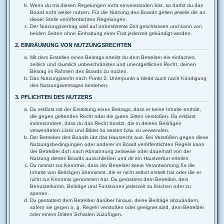
Wenn du mit diesen Regelungen nicht einverstanden bist, so darfst du das
Board nicht weiter nutzen. Für die Nutzung des Boards gelten jeweils die an
dieser Stelle veröffentlichten Regelungen.
Der Nutzungsvertrag wird auf unbestimmte Zeit geschlossen und kann von
beiden Seiten ohne Einhaltung einer Frist jederzeit gekündigt werden.
2. EINRÄUMUNG VON NUTZUNGSRECHTEN
Mit dem Erstellen eines Beitrags erteilst du dem Betreiber ein einfaches,
zeitlich und räumlich unbeschränktes und unentgeltliches Recht, deinen
Beitrag im Rahmen des Boards zu nutzen.
Das Nutzungsrecht nach Punkt 2, Unterpunkt a bleibt auch nach Kündigung
des Nutzungsvertrages bestehen.
3. PFLICHTEN DES NUTZERS
Du erklärst mit der Erstellung eines Beitrags, dass er keine Inhalte enthält,
die gegen geltendes Recht oder die guten Sitten verstoßen. Du erklärst
insbesondere, dass du das Recht besitzt, die in deinen Beiträgen
verwendeten Links und Bilder zu setzen bzw. zu verwenden.
Der Betreiber des Boards übt das Hausrecht aus. Bei Verstößen gegen diese
Nutzungsbedingungen oder anderer im Board veröffentlichten Regeln kann
der Betreiber dich nach Abmahnung zeitweise oder dauerhaft von der
Nutzung dieses Boards ausschließen und dir ein Hausverbot erteilen.
Du nimmst zur Kenntnis, dass der Betreiber keine Verantwortung für die
Inhalte von Beiträgen übernimmt, die er nicht selbst erstellt hat oder die er
nicht zur Kenntnis genommen hat. Du gestattest dem Betreiber, dein
Benutzerkonto, Beiträge und Funktionen jederzeit zu löschen oder zu
sperren.
Du gestattest dem Betreiber darüber hinaus, deine Beiträge abzuändern,
sofern sie gegen o. g. Regeln verstoßen oder geeignet sind, dem Betreiber
oder einem Dritten Schaden zuzufügen.