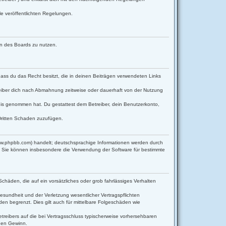
le veröffentlichten Regelungen.
men des Boards zu nutzen.
 dass du das Recht besitzt, die in deinen Beiträgen verwendeten Links
eiber dich nach Abmahnung zeitweise oder dauerhaft von der Nutzung
ntnis genommen hat. Du gestattest dem Betreiber, dein Benutzerkonto,
Dritten Schaden zuzufügen.
www.phpbb.com) handelt; deutschsprachige Informationen werden durch
d. Sie können insbesondere die Verwendung der Software für bestimmte
Schäden, die auf ein vorsätzliches oder grob fahrlässiges Verhalten
sundheit und der Verletzung wesentlicher Vertragspflichten
en begrenzt. Dies gilt auch für mittelbare Folgeschäden wie
reibers auf die bei Vertragsschluss typischerweise vorhersehbaren
enen Gewinn.