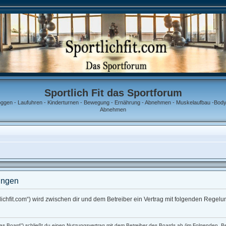
Sportlich Fit das Sportforum
oggen - Laufuhren - Kinderturnen - Bewegung - Ernährung - Abnehmen - Muskelaufbau -Bodyb
Abnehmen
ungen
portlichfit.com“) wird zwischen dir und dem Betreiber ein Vertrag mit folgenden Rege
 „das Board“) schließt du einen Nutzungsvertrag mit dem Betreiber des Boards ab (im Folgenden „B