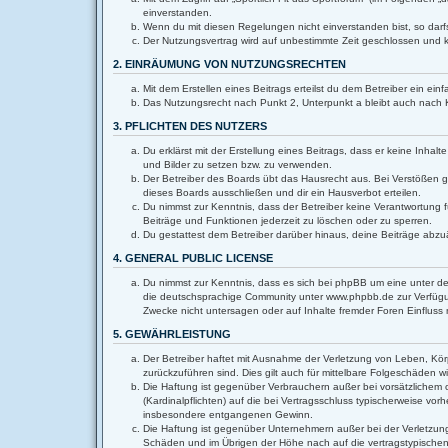
einverstanden.
Wenn du mit diesen Regelungen nicht einverstanden bist, so darfs
Der Nutzungsvertrag wird auf unbestimmte Zeit geschlossen und k
2. EINRÄUMUNG VON NUTZUNGSRECHTEN
Mit dem Erstellen eines Beitrags erteilst du dem Betreiber ein e
Das Nutzungsrecht nach Punkt 2, Unterpunkt a bleibt auch nach
3. PFLICHTEN DES NUTZERS
Du erklärst mit der Erstellung eines Beitrags, dass er keine Inha
und Bilder zu setzen bzw. zu verwenden.
Der Betreiber des Boards übt das Hausrecht aus. Bei Verstößen 
dieses Boards ausschließen und dir ein Hausverbot erteilen.
Du nimmst zur Kenntnis, dass der Betreiber keine Verantwortung fü
Beiträge und Funktionen jederzeit zu löschen oder zu sperren.
Du gestattest dem Betreiber darüber hinaus, deine Beiträge abzu
4. GENERAL PUBLIC LICENSE
Du nimmst zur Kenntnis, dass es sich bei phpBB um eine unter de
die deutschsprachige Community unter www.phpbb.de zur Verfügun
Zwecke nicht untersagen oder auf Inhalte fremder Foren Einflus
5. GEWÄHRLEISTUNG
Der Betreiber haftet mit Ausnahme der Verletzung von Leben, Körpe
zurückzuführen sind. Dies gilt auch für mittelbare Folgeschäden
Die Haftung ist gegenüber Verbrauchern außer bei vorsätzlichem 
(Kardinalpflichten) auf die bei Vertragsschluss typischerweise v
insbesondere entgangenen Gewinn.
Die Haftung ist gegenüber Unternehmern außer bei der Verletzung
Schäden und im Übrigen der Höhe nach auf die vertragstypischen