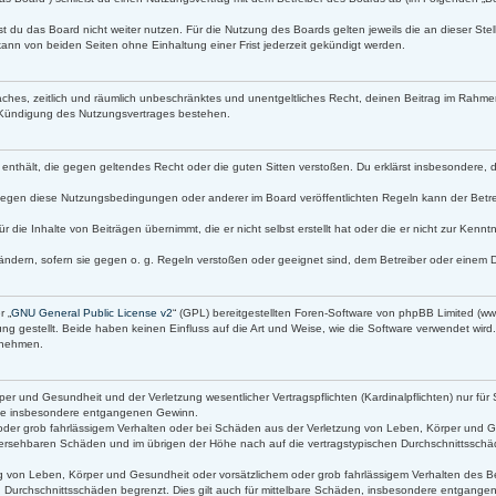
t du das Board nicht weiter nutzen. Für die Nutzung des Boards gelten jeweils die an dieser Stel
ann von beiden Seiten ohne Einhaltung einer Frist jederzeit gekündigt werden.
infaches, zeitlich und räumlich unbeschränktes und unentgeltliches Recht, deinen Beitrag im Rah
 Kündigung des Nutzungsvertrages bestehen.
lte enthält, die gegen geltendes Recht oder die guten Sitten verstoßen. Du erklärst insbesondere,
gegen diese Nutzungsbedingungen oder anderer im Board veröffentlichten Regeln kann der Betr
r die Inhalte von Beiträgen übernimmt, die er nicht selbst erstellt hat oder die er nicht zur Ken
ändern, sofern sie gegen o. g. Regeln verstoßen oder geeignet sind, dem Betreiber oder einem 
r „
GNU General Public License v2
“ (GPL) bereitgestellten Foren-Software von phpBB Limited (
g gestellt. Beide haben keinen Einfluss auf die Art und Weise, wie die Software verwendet wir
s nehmen.
r und Gesundheit und der Verletzung wesentlicher Vertragspflichten (Kardinalpflichten) nur für 
 wie insbesondere entgangenen Gewinn.
oder grob fahrlässigem Verhalten oder bei Schäden aus der Verletzung von Leben, Körper und Ge
orhersehbaren Schäden und im übrigen der Höhe nach auf die vertragstypischen Durchschnittsschäd
 von Leben, Körper und Gesundheit oder vorsätzlichem oder grob fahrlässigem Verhalten des Bet
 Durchschnittsschäden begrenzt. Dies gilt auch für mittelbare Schäden, insbesondere entgang