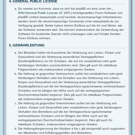
4. GENERAL PUBLIC LICENSE
Du nimmst zur Kenntnis, dass es sich bei phpBB um eine unter der „
GNU General Public License v2
“ (GPL) bereitgestellten Foren-Software von
phpBB Limited (www.phpbb.com) handelt; deutschsprachige Informationen
werden durch die deutschsprachige Community unter www.phpbb.de zur
Verfügung gestellt. Beide haben keinen Einfluss auf die Art und Weise, wie
die Software verwendet wird. Sie können insbesondere die Verwendung der
Software für bestimmte Zwecke nicht untersagen oder auf Inhalte fremder
Foren Einfluss nehmen.
5. GEWÄHRLEISTUNG
Der Betreiber haftet mit Ausnahme der Verletzung von Leben, Körper und
Gesundheit und der Verletzung wesentlicher Vertragspflichten
(Kardinalpflichten) nur für Schäden, die auf ein vorsätzliches oder grob
fahrlässiges Verhalten zurückzuführen sind. Dies gilt auch für mittelbare
Folgeschäden wie insbesondere entgangenen Gewinn.
Die Haftung ist gegenüber Verbrauchern außer bei vorsätzlichem oder grob
fahrlässigem Verhalten oder bei Schäden aus der Verletzung von Leben,
Körper und Gesundheit und der Verletzung wesentlicher Vertragspflichten
(Kardinalpflichten) auf die bei Vertragsschluss typischerweise vorhersehbaren
Schäden und im übrigen der Höhe nach auf die vertragstypischen
Durchschnittsschäden begrenzt. Dies gilt auch für mittelbare Folgeschäden
wie insbesondere entgangenen Gewinn.
Die Haftung ist gegenüber Unternehmern außer bei der Verletzung von
Leben, Körper und Gesundheit oder vorsätzlichem oder grob fahrlässigem
Verhalten des Betreibers auf die bei Vertragsschluss typischerweise
vorhersehbaren Schäden und im Übrigen der Höhe nach auf die
vertragstypischen Durchschnittsschäden begrenzt. Dies gilt auch für
mittelbare Schäden, insbesondere entgangenen Gewinn.
Die Haftungsbegrenzung der Absätze a bis c gilt sinngemäß auch zugunsten
der Mitarbeiter und Erfüllungsgehilfen des Betreibers.