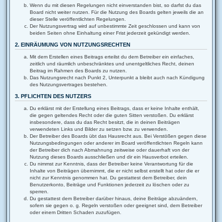
Wenn du mit diesen Regelungen nicht einverstanden bist, so darfst du das
Board nicht weiter nutzen. Für die Nutzung des Boards gelten jeweils die an
dieser Stelle veröffentlichten Regelungen.
Der Nutzungsvertrag wird auf unbestimmte Zeit geschlossen und kann von
beiden Seiten ohne Einhaltung einer Frist jederzeit gekündigt werden.
2. EINRÄUMUNG VON NUTZUNGSRECHTEN
Mit dem Erstellen eines Beitrags erteilst du dem Betreiber ein einfaches,
zeitlich und räumlich unbeschränktes und unentgeltliches Recht, deinen
Beitrag im Rahmen des Boards zu nutzen.
Das Nutzungsrecht nach Punkt 2, Unterpunkt a bleibt auch nach Kündigung
des Nutzungsvertrages bestehen.
3. PFLICHTEN DES NUTZERS
Du erklärst mit der Erstellung eines Beitrags, dass er keine Inhalte enthält,
die gegen geltendes Recht oder die guten Sitten verstoßen. Du erklärst
insbesondere, dass du das Recht besitzt, die in deinen Beiträgen
verwendeten Links und Bilder zu setzen bzw. zu verwenden.
Der Betreiber des Boards übt das Hausrecht aus. Bei Verstößen gegen diese
Nutzungsbedingungen oder anderer im Board veröffentlichten Regeln kann
der Betreiber dich nach Abmahnung zeitweise oder dauerhaft von der
Nutzung dieses Boards ausschließen und dir ein Hausverbot erteilen.
Du nimmst zur Kenntnis, dass der Betreiber keine Verantwortung für die
Inhalte von Beiträgen übernimmt, die er nicht selbst erstellt hat oder die er
nicht zur Kenntnis genommen hat. Du gestattest dem Betreiber, dein
Benutzerkonto, Beiträge und Funktionen jederzeit zu löschen oder zu
sperren.
Du gestattest dem Betreiber darüber hinaus, deine Beiträge abzuändern,
sofern sie gegen o. g. Regeln verstoßen oder geeignet sind, dem Betreiber
oder einem Dritten Schaden zuzufügen.