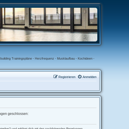
uilding Trainingspläne - Herzfrequenz - Musklaufbau - Kochideen -
Registrieren
Anmelden
lungen geschlossen:
etreiber“) und erklärst dich mit den nachfolgenden Regelungen