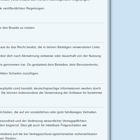
le veröffentlichten Regelungen.
men des Boards zu nutzen.
 dass du das Recht besitzt, die in deinen Beiträgen verwendeten Links
eiber dich nach Abmahnung zeitweise oder dauerhaft von der Nutzung
ntnis genommen hat. Du gestattest dem Betreiber, dein Benutzerkonto,
Dritten Schaden zuzufügen.
www.phpbb.com) handelt; deutschsprachige Informationen werden durch
d. Sie können insbesondere die Verwendung der Software für bestimmte
Schäden, die auf ein vorsätzliches oder grob fahrlässiges Verhalten
sundheit und der Verletzung wesentlicher Vertragspflichten
en begrenzt. Dies gilt auch für mittelbare Folgeschäden wie
reibers auf die bei Vertragsschluss typischerweise vorhersehbaren
enen Gewinn.