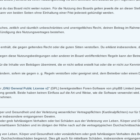
t du das Board nicht weiter nutzen. Für die Nutzung des Boards gelten jeweils die an dieser Stel
ann von beiden Seiten ohne Einhaltung einer Frist jederzeit gekündigt werden.
infaches, zeitlich und räumlich unbeschränktes und unentgeltliches Recht, deinen Beitrag im Rah
 Kündigung des Nutzungsvertrages bestehen.
lte enthält, die gegen geltendes Recht oder die guten Sitten verstoßen. Du erklärst insbesondere,
gegen diese Nutzungsbedingungen oder anderer im Board veröffentlichten Regeln kann der Betr
r die Inhalte von Beiträgen übernimmt, die er nicht selbst erstellt hat oder die er nicht zur Ken
ändern, sofern sie gegen o. g. Regeln verstoßen oder geeignet sind, dem Betreiber oder einem 
r „
GNU General Public License v2
“ (GPL) bereitgestellten Foren-Software von phpBB Limited (
g gestellt. Beide haben keinen Einfluss auf die Art und Weise, wie die Software verwendet wir
s nehmen.
r und Gesundheit und der Verletzung wesentlicher Vertragspflichten (Kardinalpflichten) nur für 
 wie insbesondere entgangenen Gewinn.
oder grob fahrlässigem Verhalten oder bei Schäden aus der Verletzung von Leben, Körper und Ge
orhersehbaren Schäden und im übrigen der Höhe nach auf die vertragstypischen Durchschnittsschäd
 von Leben, Körper und Gesundheit oder vorsätzlichem oder grob fahrlässigem Verhalten des Bet
 Durchschnittsschäden begrenzt. Dies gilt auch für mittelbare Schäden, insbesondere entgang