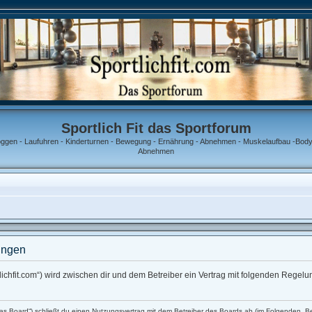
Sportlich Fit das Sportforum
oggen - Laufuhren - Kinderturnen - Bewegung - Ernährung - Abnehmen - Muskelaufbau -Bodyb
Abnehmen
ungen
portlichfit.com“) wird zwischen dir und dem Betreiber ein Vertrag mit folgenden Rege
 „das Board“) schließt du einen Nutzungsvertrag mit dem Betreiber des Boards ab (im Folgenden „B