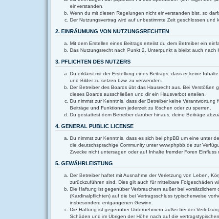
einverstanden.
Wenn du mit diesen Regelungen nicht einverstanden bist, so darfs
Der Nutzungsvertrag wird auf unbestimmte Zeit geschlossen und k
2. EINRÄUMUNG VON NUTZUNGSRECHTEN
Mit dem Erstellen eines Beitrags erteilst du dem Betreiber ein e
Das Nutzungsrecht nach Punkt 2, Unterpunkt a bleibt auch nach
3. PFLICHTEN DES NUTZERS
Du erklärst mit der Erstellung eines Beitrags, dass er keine Inha
und Bilder zu setzen bzw. zu verwenden.
Der Betreiber des Boards übt das Hausrecht aus. Bei Verstößen 
dieses Boards ausschließen und dir ein Hausverbot erteilen.
Du nimmst zur Kenntnis, dass der Betreiber keine Verantwortung fü
Beiträge und Funktionen jederzeit zu löschen oder zu sperren.
Du gestattest dem Betreiber darüber hinaus, deine Beiträge abzu
4. GENERAL PUBLIC LICENSE
Du nimmst zur Kenntnis, dass es sich bei phpBB um eine unter de
die deutschsprachige Community unter www.phpbb.de zur Verfügun
Zwecke nicht untersagen oder auf Inhalte fremder Foren Einflus
5. GEWÄHRLEISTUNG
Der Betreiber haftet mit Ausnahme der Verletzung von Leben, Körpe
zurückzuführen sind. Dies gilt auch für mittelbare Folgeschäden
Die Haftung ist gegenüber Verbrauchern außer bei vorsätzlichem 
(Kardinalpflichten) auf die bei Vertragsschluss typischerweise v
insbesondere entgangenen Gewinn.
Die Haftung ist gegenüber Unternehmern außer bei der Verletzung
Schäden und im Übrigen der Höhe nach auf die vertragstypischen