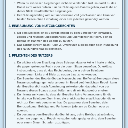
Wenn du mit diesen Regelungen nicht einverstanden bist, so darfst du das
Board nicht weiter nutzen. Für die Nutzung des Boards gelten jeweils die an
dieser Stelle veröffentlichten Regelungen.
Der Nutzungsvertrag wird auf unbestimmte Zeit geschlossen und kann von
beiden Seiten ohne Einhaltung einer Frist jederzeit gekündigt werden.
2. EINRÄUMUNG VON NUTZUNGSRECHTEN
Mit dem Erstellen eines Beitrags erteilst du dem Betreiber ein einfaches,
zeitlich und räumlich unbeschränktes und unentgeltliches Recht, deinen
Beitrag im Rahmen des Boards zu nutzen.
Das Nutzungsrecht nach Punkt 2, Unterpunkt a bleibt auch nach Kündigung
des Nutzungsvertrages bestehen.
3. PFLICHTEN DES NUTZERS
Du erklärst mit der Erstellung eines Beitrags, dass er keine Inhalte enthält,
die gegen geltendes Recht oder die guten Sitten verstoßen. Du erklärst
insbesondere, dass du das Recht besitzt, die in deinen Beiträgen
verwendeten Links und Bilder zu setzen bzw. zu verwenden.
Der Betreiber des Boards übt das Hausrecht aus. Bei Verstößen gegen diese
Nutzungsbedingungen oder anderer im Board veröffentlichten Regeln kann
der Betreiber dich nach Abmahnung zeitweise oder dauerhaft von der
Nutzung dieses Boards ausschließen und dir ein Hausverbot erteilen.
Du nimmst zur Kenntnis, dass der Betreiber keine Verantwortung für die
Inhalte von Beiträgen übernimmt, die er nicht selbst erstellt hat oder die er
nicht zur Kenntnis genommen hat. Du gestattest dem Betreiber, dein
Benutzerkonto, Beiträge und Funktionen jederzeit zu löschen oder zu
sperren.
Du gestattest dem Betreiber darüber hinaus, deine Beiträge abzuändern,
sofern sie gegen o. g. Regeln verstoßen oder geeignet sind, dem Betreiber
oder einem Dritten Schaden zuzufügen.