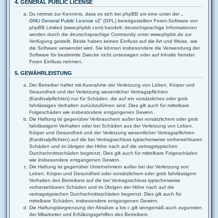
4. GENERAL PUBLIC LICENSE
Du nimmst zur Kenntnis, dass es sich bei phpBB um eine unter der „
GNU General Public License v2
“ (GPL) bereitgestellten Foren-Software von
phpBB Limited (www.phpbb.com) handelt; deutschsprachige Informationen
werden durch die deutschsprachige Community unter www.phpbb.de zur
Verfügung gestellt. Beide haben keinen Einfluss auf die Art und Weise, wie
die Software verwendet wird. Sie können insbesondere die Verwendung der
Software für bestimmte Zwecke nicht untersagen oder auf Inhalte fremder
Foren Einfluss nehmen.
5. GEWÄHRLEISTUNG
Der Betreiber haftet mit Ausnahme der Verletzung von Leben, Körper und
Gesundheit und der Verletzung wesentlicher Vertragspflichten
(Kardinalpflichten) nur für Schäden, die auf ein vorsätzliches oder grob
fahrlässiges Verhalten zurückzuführen sind. Dies gilt auch für mittelbare
Folgeschäden wie insbesondere entgangenen Gewinn.
Die Haftung ist gegenüber Verbrauchern außer bei vorsätzlichem oder grob
fahrlässigem Verhalten oder bei Schäden aus der Verletzung von Leben,
Körper und Gesundheit und der Verletzung wesentlicher Vertragspflichten
(Kardinalpflichten) auf die bei Vertragsschluss typischerweise vorhersehbaren
Schäden und im übrigen der Höhe nach auf die vertragstypischen
Durchschnittsschäden begrenzt. Dies gilt auch für mittelbare Folgeschäden
wie insbesondere entgangenen Gewinn.
Die Haftung ist gegenüber Unternehmern außer bei der Verletzung von
Leben, Körper und Gesundheit oder vorsätzlichem oder grob fahrlässigem
Verhalten des Betreibers auf die bei Vertragsschluss typischerweise
vorhersehbaren Schäden und im Übrigen der Höhe nach auf die
vertragstypischen Durchschnittsschäden begrenzt. Dies gilt auch für
mittelbare Schäden, insbesondere entgangenen Gewinn.
Die Haftungsbegrenzung der Absätze a bis c gilt sinngemäß auch zugunsten
der Mitarbeiter und Erfüllungsgehilfen des Betreibers.