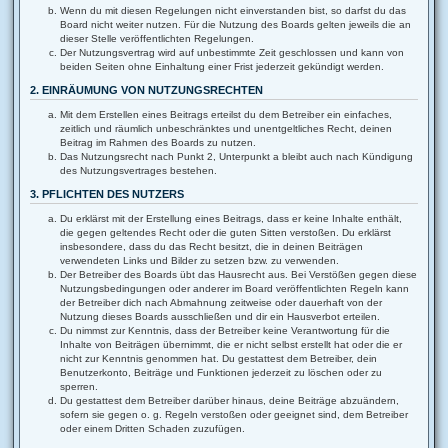
Wenn du mit diesen Regelungen nicht einverstanden bist, so darfst du das
Board nicht weiter nutzen. Für die Nutzung des Boards gelten jeweils die an
dieser Stelle veröffentlichten Regelungen.
Der Nutzungsvertrag wird auf unbestimmte Zeit geschlossen und kann von
beiden Seiten ohne Einhaltung einer Frist jederzeit gekündigt werden.
2. EINRÄUMUNG VON NUTZUNGSRECHTEN
Mit dem Erstellen eines Beitrags erteilst du dem Betreiber ein einfaches,
zeitlich und räumlich unbeschränktes und unentgeltliches Recht, deinen
Beitrag im Rahmen des Boards zu nutzen.
Das Nutzungsrecht nach Punkt 2, Unterpunkt a bleibt auch nach Kündigung
des Nutzungsvertrages bestehen.
3. PFLICHTEN DES NUTZERS
Du erklärst mit der Erstellung eines Beitrags, dass er keine Inhalte enthält,
die gegen geltendes Recht oder die guten Sitten verstoßen. Du erklärst
insbesondere, dass du das Recht besitzt, die in deinen Beiträgen
verwendeten Links und Bilder zu setzen bzw. zu verwenden.
Der Betreiber des Boards übt das Hausrecht aus. Bei Verstößen gegen diese
Nutzungsbedingungen oder anderer im Board veröffentlichten Regeln kann
der Betreiber dich nach Abmahnung zeitweise oder dauerhaft von der
Nutzung dieses Boards ausschließen und dir ein Hausverbot erteilen.
Du nimmst zur Kenntnis, dass der Betreiber keine Verantwortung für die
Inhalte von Beiträgen übernimmt, die er nicht selbst erstellt hat oder die er
nicht zur Kenntnis genommen hat. Du gestattest dem Betreiber, dein
Benutzerkonto, Beiträge und Funktionen jederzeit zu löschen oder zu
sperren.
Du gestattest dem Betreiber darüber hinaus, deine Beiträge abzuändern,
sofern sie gegen o. g. Regeln verstoßen oder geeignet sind, dem Betreiber
oder einem Dritten Schaden zuzufügen.