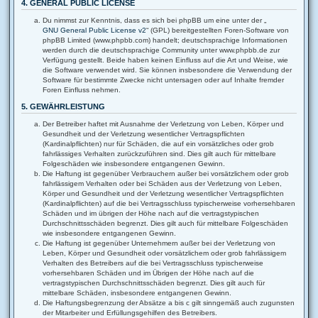
4. GENERAL PUBLIC LICENSE
Du nimmst zur Kenntnis, dass es sich bei phpBB um eine unter der „
GNU General Public License v2
“ (GPL) bereitgestellten Foren-Software von
phpBB Limited (www.phpbb.com) handelt; deutschsprachige Informationen
werden durch die deutschsprachige Community unter www.phpbb.de zur
Verfügung gestellt. Beide haben keinen Einfluss auf die Art und Weise, wie
die Software verwendet wird. Sie können insbesondere die Verwendung der
Software für bestimmte Zwecke nicht untersagen oder auf Inhalte fremder
Foren Einfluss nehmen.
5. GEWÄHRLEISTUNG
Der Betreiber haftet mit Ausnahme der Verletzung von Leben, Körper und
Gesundheit und der Verletzung wesentlicher Vertragspflichten
(Kardinalpflichten) nur für Schäden, die auf ein vorsätzliches oder grob
fahrlässiges Verhalten zurückzuführen sind. Dies gilt auch für mittelbare
Folgeschäden wie insbesondere entgangenen Gewinn.
Die Haftung ist gegenüber Verbrauchern außer bei vorsätzlichem oder grob
fahrlässigem Verhalten oder bei Schäden aus der Verletzung von Leben,
Körper und Gesundheit und der Verletzung wesentlicher Vertragspflichten
(Kardinalpflichten) auf die bei Vertragsschluss typischerweise vorhersehbaren
Schäden und im übrigen der Höhe nach auf die vertragstypischen
Durchschnittsschäden begrenzt. Dies gilt auch für mittelbare Folgeschäden
wie insbesondere entgangenen Gewinn.
Die Haftung ist gegenüber Unternehmern außer bei der Verletzung von
Leben, Körper und Gesundheit oder vorsätzlichem oder grob fahrlässigem
Verhalten des Betreibers auf die bei Vertragsschluss typischerweise
vorhersehbaren Schäden und im Übrigen der Höhe nach auf die
vertragstypischen Durchschnittsschäden begrenzt. Dies gilt auch für
mittelbare Schäden, insbesondere entgangenen Gewinn.
Die Haftungsbegrenzung der Absätze a bis c gilt sinngemäß auch zugunsten
der Mitarbeiter und Erfüllungsgehilfen des Betreibers.