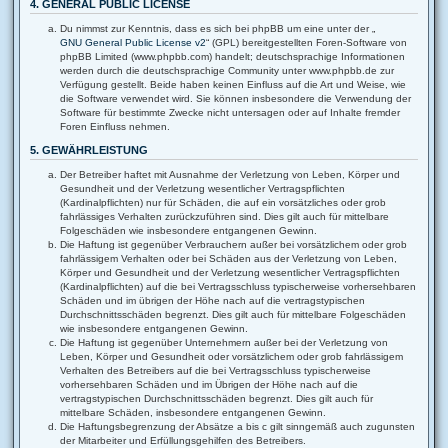
4. GENERAL PUBLIC LICENSE
Du nimmst zur Kenntnis, dass es sich bei phpBB um eine unter der „
GNU General Public License v2
“ (GPL) bereitgestellten Foren-Software von
phpBB Limited (www.phpbb.com) handelt; deutschsprachige Informationen
werden durch die deutschsprachige Community unter www.phpbb.de zur
Verfügung gestellt. Beide haben keinen Einfluss auf die Art und Weise, wie
die Software verwendet wird. Sie können insbesondere die Verwendung der
Software für bestimmte Zwecke nicht untersagen oder auf Inhalte fremder
Foren Einfluss nehmen.
5. GEWÄHRLEISTUNG
Der Betreiber haftet mit Ausnahme der Verletzung von Leben, Körper und
Gesundheit und der Verletzung wesentlicher Vertragspflichten
(Kardinalpflichten) nur für Schäden, die auf ein vorsätzliches oder grob
fahrlässiges Verhalten zurückzuführen sind. Dies gilt auch für mittelbare
Folgeschäden wie insbesondere entgangenen Gewinn.
Die Haftung ist gegenüber Verbrauchern außer bei vorsätzlichem oder grob
fahrlässigem Verhalten oder bei Schäden aus der Verletzung von Leben,
Körper und Gesundheit und der Verletzung wesentlicher Vertragspflichten
(Kardinalpflichten) auf die bei Vertragsschluss typischerweise vorhersehbaren
Schäden und im übrigen der Höhe nach auf die vertragstypischen
Durchschnittsschäden begrenzt. Dies gilt auch für mittelbare Folgeschäden
wie insbesondere entgangenen Gewinn.
Die Haftung ist gegenüber Unternehmern außer bei der Verletzung von
Leben, Körper und Gesundheit oder vorsätzlichem oder grob fahrlässigem
Verhalten des Betreibers auf die bei Vertragsschluss typischerweise
vorhersehbaren Schäden und im Übrigen der Höhe nach auf die
vertragstypischen Durchschnittsschäden begrenzt. Dies gilt auch für
mittelbare Schäden, insbesondere entgangenen Gewinn.
Die Haftungsbegrenzung der Absätze a bis c gilt sinngemäß auch zugunsten
der Mitarbeiter und Erfüllungsgehilfen des Betreibers.