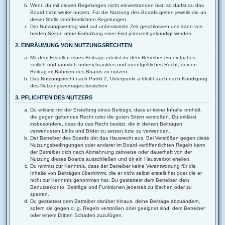
Wenn du mit diesen Regelungen nicht einverstanden bist, so darfst du das
Board nicht weiter nutzen. Für die Nutzung des Boards gelten jeweils die an
dieser Stelle veröffentlichten Regelungen.
Der Nutzungsvertrag wird auf unbestimmte Zeit geschlossen und kann von
beiden Seiten ohne Einhaltung einer Frist jederzeit gekündigt werden.
2. EINRÄUMUNG VON NUTZUNGSRECHTEN
Mit dem Erstellen eines Beitrags erteilst du dem Betreiber ein einfaches,
zeitlich und räumlich unbeschränktes und unentgeltliches Recht, deinen
Beitrag im Rahmen des Boards zu nutzen.
Das Nutzungsrecht nach Punkt 2, Unterpunkt a bleibt auch nach Kündigung
des Nutzungsvertrages bestehen.
3. PFLICHTEN DES NUTZERS
Du erklärst mit der Erstellung eines Beitrags, dass er keine Inhalte enthält,
die gegen geltendes Recht oder die guten Sitten verstoßen. Du erklärst
insbesondere, dass du das Recht besitzt, die in deinen Beiträgen
verwendeten Links und Bilder zu setzen bzw. zu verwenden.
Der Betreiber des Boards übt das Hausrecht aus. Bei Verstößen gegen diese
Nutzungsbedingungen oder anderer im Board veröffentlichten Regeln kann
der Betreiber dich nach Abmahnung zeitweise oder dauerhaft von der
Nutzung dieses Boards ausschließen und dir ein Hausverbot erteilen.
Du nimmst zur Kenntnis, dass der Betreiber keine Verantwortung für die
Inhalte von Beiträgen übernimmt, die er nicht selbst erstellt hat oder die er
nicht zur Kenntnis genommen hat. Du gestattest dem Betreiber, dein
Benutzerkonto, Beiträge und Funktionen jederzeit zu löschen oder zu
sperren.
Du gestattest dem Betreiber darüber hinaus, deine Beiträge abzuändern,
sofern sie gegen o. g. Regeln verstoßen oder geeignet sind, dem Betreiber
oder einem Dritten Schaden zuzufügen.