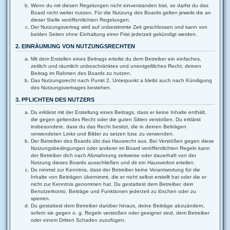
Wenn du mit diesen Regelungen nicht einverstanden bist, so darfst du das
Board nicht weiter nutzen. Für die Nutzung des Boards gelten jeweils die an
dieser Stelle veröffentlichten Regelungen.
Der Nutzungsvertrag wird auf unbestimmte Zeit geschlossen und kann von
beiden Seiten ohne Einhaltung einer Frist jederzeit gekündigt werden.
2. EINRÄUMUNG VON NUTZUNGSRECHTEN
Mit dem Erstellen eines Beitrags erteilst du dem Betreiber ein einfaches,
zeitlich und räumlich unbeschränktes und unentgeltliches Recht, deinen
Beitrag im Rahmen des Boards zu nutzen.
Das Nutzungsrecht nach Punkt 2, Unterpunkt a bleibt auch nach Kündigung
des Nutzungsvertrages bestehen.
3. PFLICHTEN DES NUTZERS
Du erklärst mit der Erstellung eines Beitrags, dass er keine Inhalte enthält,
die gegen geltendes Recht oder die guten Sitten verstoßen. Du erklärst
insbesondere, dass du das Recht besitzt, die in deinen Beiträgen
verwendeten Links und Bilder zu setzen bzw. zu verwenden.
Der Betreiber des Boards übt das Hausrecht aus. Bei Verstößen gegen diese
Nutzungsbedingungen oder anderer im Board veröffentlichten Regeln kann
der Betreiber dich nach Abmahnung zeitweise oder dauerhaft von der
Nutzung dieses Boards ausschließen und dir ein Hausverbot erteilen.
Du nimmst zur Kenntnis, dass der Betreiber keine Verantwortung für die
Inhalte von Beiträgen übernimmt, die er nicht selbst erstellt hat oder die er
nicht zur Kenntnis genommen hat. Du gestattest dem Betreiber, dein
Benutzerkonto, Beiträge und Funktionen jederzeit zu löschen oder zu
sperren.
Du gestattest dem Betreiber darüber hinaus, deine Beiträge abzuändern,
sofern sie gegen o. g. Regeln verstoßen oder geeignet sind, dem Betreiber
oder einem Dritten Schaden zuzufügen.