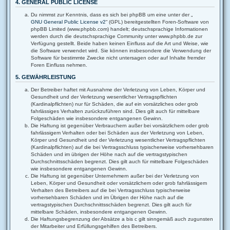
4. GENERAL PUBLIC LICENSE
Du nimmst zur Kenntnis, dass es sich bei phpBB um eine unter der „
GNU General Public License v2
“ (GPL) bereitgestellten Foren-Software von
phpBB Limited (www.phpbb.com) handelt; deutschsprachige Informationen
werden durch die deutschsprachige Community unter www.phpbb.de zur
Verfügung gestellt. Beide haben keinen Einfluss auf die Art und Weise, wie
die Software verwendet wird. Sie können insbesondere die Verwendung der
Software für bestimmte Zwecke nicht untersagen oder auf Inhalte fremder
Foren Einfluss nehmen.
5. GEWÄHRLEISTUNG
Der Betreiber haftet mit Ausnahme der Verletzung von Leben, Körper und
Gesundheit und der Verletzung wesentlicher Vertragspflichten
(Kardinalpflichten) nur für Schäden, die auf ein vorsätzliches oder grob
fahrlässiges Verhalten zurückzuführen sind. Dies gilt auch für mittelbare
Folgeschäden wie insbesondere entgangenen Gewinn.
Die Haftung ist gegenüber Verbrauchern außer bei vorsätzlichem oder grob
fahrlässigem Verhalten oder bei Schäden aus der Verletzung von Leben,
Körper und Gesundheit und der Verletzung wesentlicher Vertragspflichten
(Kardinalpflichten) auf die bei Vertragsschluss typischerweise vorhersehbaren
Schäden und im übrigen der Höhe nach auf die vertragstypischen
Durchschnittsschäden begrenzt. Dies gilt auch für mittelbare Folgeschäden
wie insbesondere entgangenen Gewinn.
Die Haftung ist gegenüber Unternehmern außer bei der Verletzung von
Leben, Körper und Gesundheit oder vorsätzlichem oder grob fahrlässigem
Verhalten des Betreibers auf die bei Vertragsschluss typischerweise
vorhersehbaren Schäden und im Übrigen der Höhe nach auf die
vertragstypischen Durchschnittsschäden begrenzt. Dies gilt auch für
mittelbare Schäden, insbesondere entgangenen Gewinn.
Die Haftungsbegrenzung der Absätze a bis c gilt sinngemäß auch zugunsten
der Mitarbeiter und Erfüllungsgehilfen des Betreibers.