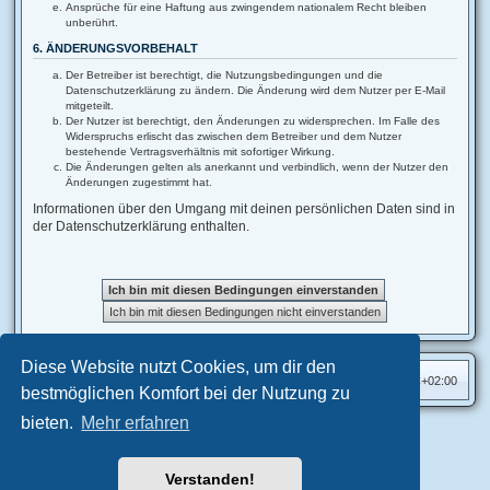
Ansprüche für eine Haftung aus zwingendem nationalem Recht bleiben
unberührt.
6. ÄNDERUNGSVORBEHALT
Der Betreiber ist berechtigt, die Nutzungsbedingungen und die
Datenschutzerklärung zu ändern. Die Änderung wird dem Nutzer per E-Mail
mitgeteilt.
Der Nutzer ist berechtigt, den Änderungen zu widersprechen. Im Falle des
Widerspruchs erlischt das zwischen dem Betreiber und dem Nutzer
bestehende Vertragsverhältnis mit sofortiger Wirkung.
Die Änderungen gelten als anerkannt und verbindlich, wenn der Nutzer den
Änderungen zugestimmt hat.
Informationen über den Umgang mit deinen persönlichen Daten sind in
der Datenschutzerklärung enthalten.
Diese Website nutzt Cookies, um dir den
Foren-Übersicht
Alle Zeiten sind
UTC+02:00
bestmöglichen Komfort bei der Nutzung zu
bieten.
Mehr erfahren
Aero
style developed for phpBB
Powered by
phpBB
® Forum Software © phpBB Limited
Verstanden!
Deutsche Übersetzung durch
phpBB.de