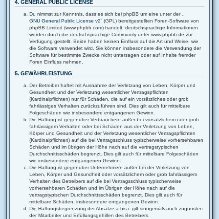
4. GENERAL PUBLIC LICENSE
Du nimmst zur Kenntnis, dass es sich bei phpBB um eine unter der „
GNU General Public License v2
“ (GPL) bereitgestellten Foren-Software von
phpBB Limited (www.phpbb.com) handelt; deutschsprachige Informationen
werden durch die deutschsprachige Community unter www.phpbb.de zur
Verfügung gestellt. Beide haben keinen Einfluss auf die Art und Weise, wie
die Software verwendet wird. Sie können insbesondere die Verwendung der
Software für bestimmte Zwecke nicht untersagen oder auf Inhalte fremder
Foren Einfluss nehmen.
5. GEWÄHRLEISTUNG
Der Betreiber haftet mit Ausnahme der Verletzung von Leben, Körper und
Gesundheit und der Verletzung wesentlicher Vertragspflichten
(Kardinalpflichten) nur für Schäden, die auf ein vorsätzliches oder grob
fahrlässiges Verhalten zurückzuführen sind. Dies gilt auch für mittelbare
Folgeschäden wie insbesondere entgangenen Gewinn.
Die Haftung ist gegenüber Verbrauchern außer bei vorsätzlichem oder grob
fahrlässigem Verhalten oder bei Schäden aus der Verletzung von Leben,
Körper und Gesundheit und der Verletzung wesentlicher Vertragspflichten
(Kardinalpflichten) auf die bei Vertragsschluss typischerweise vorhersehbaren
Schäden und im übrigen der Höhe nach auf die vertragstypischen
Durchschnittsschäden begrenzt. Dies gilt auch für mittelbare Folgeschäden
wie insbesondere entgangenen Gewinn.
Die Haftung ist gegenüber Unternehmern außer bei der Verletzung von
Leben, Körper und Gesundheit oder vorsätzlichem oder grob fahrlässigem
Verhalten des Betreibers auf die bei Vertragsschluss typischerweise
vorhersehbaren Schäden und im Übrigen der Höhe nach auf die
vertragstypischen Durchschnittsschäden begrenzt. Dies gilt auch für
mittelbare Schäden, insbesondere entgangenen Gewinn.
Die Haftungsbegrenzung der Absätze a bis c gilt sinngemäß auch zugunsten
der Mitarbeiter und Erfüllungsgehilfen des Betreibers.