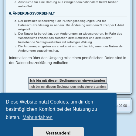
Ansprüche für eine Haftung aus zwingendem nationalem Recht bleiben
unberührt.
6. ÄNDERUNGSVORBEHALT
Der Betreiber ist berechtigt, die Nutzungsbedingungen und die
Datenschutzerklärung zu ändern. Die Änderung wird dem Nutzer per E-Mail
mitgeteilt.
Der Nutzer ist berechtigt, den Änderungen zu widersprechen. Im Falle des
Widerspruchs erlischt das zwischen dem Betreiber und dem Nutzer
bestehende Vertragsverhältnis mit sofortiger Wirkung.
Die Änderungen gelten als anerkannt und verbindlich, wenn der Nutzer den
Änderungen zugestimmt hat.
Informationen über den Umgang mit deinen persönlichen Daten sind in
der Datenschutzerklärung enthalten.
Diese Website nutzt Cookies, um dir den
Foren-Übersicht
Alle Zeiten sind
UTC+02:00
bestmöglichen Komfort bei der Nutzung zu
bieten.
Mehr erfahren
Aero
style developed for phpBB
Powered by
phpBB
® Forum Software © phpBB Limited
Verstanden!
Deutsche Übersetzung durch
phpBB.de