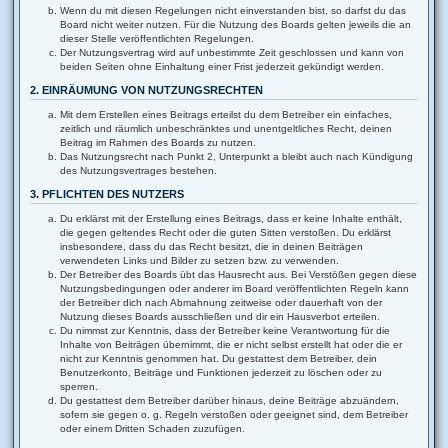
Wenn du mit diesen Regelungen nicht einverstanden bist, so darfst du das
Board nicht weiter nutzen. Für die Nutzung des Boards gelten jeweils die an
dieser Stelle veröffentlichten Regelungen.
Der Nutzungsvertrag wird auf unbestimmte Zeit geschlossen und kann von
beiden Seiten ohne Einhaltung einer Frist jederzeit gekündigt werden.
2. EINRÄUMUNG VON NUTZUNGSRECHTEN
Mit dem Erstellen eines Beitrags erteilst du dem Betreiber ein einfaches,
zeitlich und räumlich unbeschränktes und unentgeltliches Recht, deinen
Beitrag im Rahmen des Boards zu nutzen.
Das Nutzungsrecht nach Punkt 2, Unterpunkt a bleibt auch nach Kündigung
des Nutzungsvertrages bestehen.
3. PFLICHTEN DES NUTZERS
Du erklärst mit der Erstellung eines Beitrags, dass er keine Inhalte enthält,
die gegen geltendes Recht oder die guten Sitten verstoßen. Du erklärst
insbesondere, dass du das Recht besitzt, die in deinen Beiträgen
verwendeten Links und Bilder zu setzen bzw. zu verwenden.
Der Betreiber des Boards übt das Hausrecht aus. Bei Verstößen gegen diese
Nutzungsbedingungen oder anderer im Board veröffentlichten Regeln kann
der Betreiber dich nach Abmahnung zeitweise oder dauerhaft von der
Nutzung dieses Boards ausschließen und dir ein Hausverbot erteilen.
Du nimmst zur Kenntnis, dass der Betreiber keine Verantwortung für die
Inhalte von Beiträgen übernimmt, die er nicht selbst erstellt hat oder die er
nicht zur Kenntnis genommen hat. Du gestattest dem Betreiber, dein
Benutzerkonto, Beiträge und Funktionen jederzeit zu löschen oder zu
sperren.
Du gestattest dem Betreiber darüber hinaus, deine Beiträge abzuändern,
sofern sie gegen o. g. Regeln verstoßen oder geeignet sind, dem Betreiber
oder einem Dritten Schaden zuzufügen.