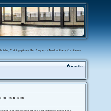
uilding Trainingspläne - Herzfrequenz - Musklaufbau - Kochideen -
Anmelden
lungen geschlossen:
etreiber“) und erklärst dich mit den nachfolgenden Regelungen