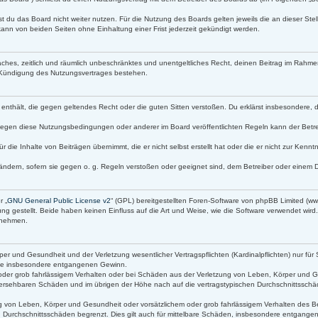
t du das Board nicht weiter nutzen. Für die Nutzung des Boards gelten jeweils die an dieser Stel
ann von beiden Seiten ohne Einhaltung einer Frist jederzeit gekündigt werden.
infaches, zeitlich und räumlich unbeschränktes und unentgeltliches Recht, deinen Beitrag im Rah
 Kündigung des Nutzungsvertrages bestehen.
lte enthält, die gegen geltendes Recht oder die guten Sitten verstoßen. Du erklärst insbesondere,
gegen diese Nutzungsbedingungen oder anderer im Board veröffentlichten Regeln kann der Betr
r die Inhalte von Beiträgen übernimmt, die er nicht selbst erstellt hat oder die er nicht zur Ken
ändern, sofern sie gegen o. g. Regeln verstoßen oder geeignet sind, dem Betreiber oder einem 
r „
GNU General Public License v2
“ (GPL) bereitgestellten Foren-Software von phpBB Limited (
g gestellt. Beide haben keinen Einfluss auf die Art und Weise, wie die Software verwendet wir
s nehmen.
r und Gesundheit und der Verletzung wesentlicher Vertragspflichten (Kardinalpflichten) nur für 
 wie insbesondere entgangenen Gewinn.
oder grob fahrlässigem Verhalten oder bei Schäden aus der Verletzung von Leben, Körper und Ge
orhersehbaren Schäden und im übrigen der Höhe nach auf die vertragstypischen Durchschnittsschäd
 von Leben, Körper und Gesundheit oder vorsätzlichem oder grob fahrlässigem Verhalten des Bet
 Durchschnittsschäden begrenzt. Dies gilt auch für mittelbare Schäden, insbesondere entgang