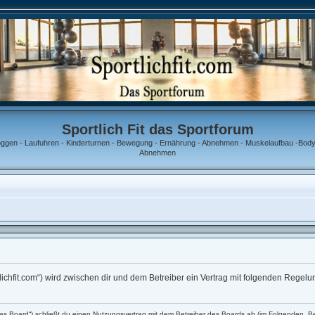
Sportlich Fit das Sportforum
oggen - Laufuhren - Kinderturnen - Bewegung - Ernährung - Abnehmen - Muskelaufbau -Bodyb
Abnehmen
portlichfit.com“) wird zwischen dir und dem Betreiber ein Vertrag mit folgenden Rege
 „das Board“) schließt du einen Nutzungsvertrag mit dem Betreiber des Boards ab (im Folgenden „B