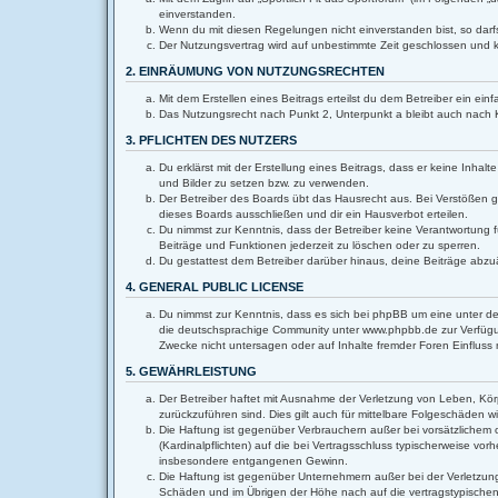
einverstanden.
Wenn du mit diesen Regelungen nicht einverstanden bist, so darfs
Der Nutzungsvertrag wird auf unbestimmte Zeit geschlossen und k
2. EINRÄUMUNG VON NUTZUNGSRECHTEN
Mit dem Erstellen eines Beitrags erteilst du dem Betreiber ein e
Das Nutzungsrecht nach Punkt 2, Unterpunkt a bleibt auch nach
3. PFLICHTEN DES NUTZERS
Du erklärst mit der Erstellung eines Beitrags, dass er keine Inha
und Bilder zu setzen bzw. zu verwenden.
Der Betreiber des Boards übt das Hausrecht aus. Bei Verstößen 
dieses Boards ausschließen und dir ein Hausverbot erteilen.
Du nimmst zur Kenntnis, dass der Betreiber keine Verantwortung fü
Beiträge und Funktionen jederzeit zu löschen oder zu sperren.
Du gestattest dem Betreiber darüber hinaus, deine Beiträge abzu
4. GENERAL PUBLIC LICENSE
Du nimmst zur Kenntnis, dass es sich bei phpBB um eine unter de
die deutschsprachige Community unter www.phpbb.de zur Verfügun
Zwecke nicht untersagen oder auf Inhalte fremder Foren Einflus
5. GEWÄHRLEISTUNG
Der Betreiber haftet mit Ausnahme der Verletzung von Leben, Körpe
zurückzuführen sind. Dies gilt auch für mittelbare Folgeschäden
Die Haftung ist gegenüber Verbrauchern außer bei vorsätzlichem 
(Kardinalpflichten) auf die bei Vertragsschluss typischerweise v
insbesondere entgangenen Gewinn.
Die Haftung ist gegenüber Unternehmern außer bei der Verletzung
Schäden und im Übrigen der Höhe nach auf die vertragstypischen