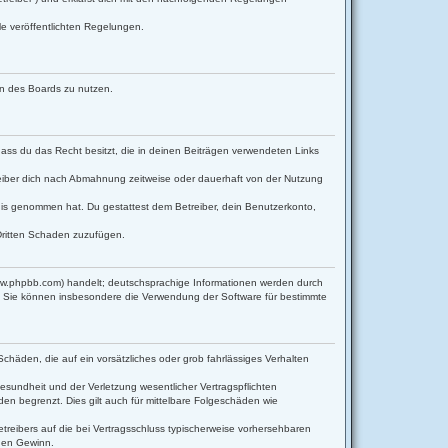
le veröffentlichten Regelungen.
men des Boards zu nutzen.
 dass du das Recht besitzt, die in deinen Beiträgen verwendeten Links
eiber dich nach Abmahnung zeitweise oder dauerhaft von der Nutzung
ntnis genommen hat. Du gestattest dem Betreiber, dein Benutzerkonto,
Dritten Schaden zuzufügen.
www.phpbb.com) handelt; deutschsprachige Informationen werden durch
d. Sie können insbesondere die Verwendung der Software für bestimmte
Schäden, die auf ein vorsätzliches oder grob fahrlässiges Verhalten
sundheit und der Verletzung wesentlicher Vertragspflichten
en begrenzt. Dies gilt auch für mittelbare Folgeschäden wie
reibers auf die bei Vertragsschluss typischerweise vorhersehbaren
enen Gewinn.