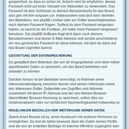
gespeichert, so dass es sicher ist. Jedoch wird dir empfohlen, dieses
Passwort nicht auf einer Vielzahl von Webseiten zu verwenden. Das
Passwort ist dein Schlüssel zu deinem Benutzerkonto für das Board,
also geh mit ihm sorgsam um. Insbesondere wird dich kein Vertreter
des Betreibers, von phpBB Limited oder ein Dritter berechtigterweise
nach deinem Passwort fragen. Solltest du dein Passwort vergessen
haben, so kannst du die Funktion „Ich habe mein Passwort vergessen“
benutzen. Die phpBB-Software fragt dich dann nach deinem
Benutzernamen und deiner E-Mail-Adresse und sendet anschließend
ein neu generiertes Passwort an diese Adresse, mit dem du dann auf
das Board zugreifen kannst.
GESTATTUNG DER DATENSPEICHERUNG
Du gestattest dem Betreiber, die von dir eingegebenen und oben näher
spezifizierten Daten zu speichern, um das Board betreiben und
anbieten zu können.
Darüber hinaus ist der Betreiber berechtigt, im Rahmen einer
Interessenabwägung zwischen deinen und seinen Interessen sowie
den Interessen Dritter, Zeitpunkte von Zugriffen und Aktionen
zusammen mit deiner IP-Adresse und der von deinem Browser
übermittelter Browser-Kennung zu speichern, sofern dies zur
Gefahrenabwehr oder zur rechtlichen Nachverfolgbarkeit notwendig ist.
REGELUNGEN BEZÜGLICH DER WEITERGABE DEINER DATEN
Zweck eines Boards ist es, einen Austausch mit anderen Personen zu
ermöglichen. Du bist dir daher bewusst, dass die Daten deines Profils
und die von dir erstellten Beiträge im Internet öffentlich zugänglich sein