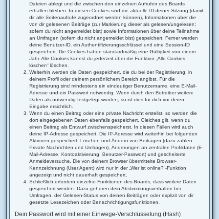
Dateien ablegt und die zwischen den einzelnen Aufrufen des Boards
erhalten bleiben. In diesen Cookies sind die aktuelle ID deiner Sitzung (damit
dir alle Seitenaufrufe zugeordnet werden können), Informationen über die
von dir gelesenen Beiträge (zur Markierung dieser als gelesen/ungelesen;
sofern du nicht angemeldet bist) sowie Informationen über deine Teilnahme
an Umfragen (sofern du nicht angemeldet bist) gespeichert. Ferner werden
deine Benutzer-ID, ein Authentifizierungsschlüssel und eine Session-ID
gespeichert. Die Cookies haben standardmäßig eine Gültigkeit von einem
Jahr. Alle Cookies kannst du jederzeit über die Funktion „Alle Cookies
löschen“ löschen.
Weiterhin werden die Daten gespeichert, die du bei der Registrierung, in
deinem Profil oder deinem persönlichem Bereich angibst. Für die
Registrierung sind mindestens ein eindeutiger Benutzername, eine E-Mail-
Adresse und ein Passwort notwendig. Wenn durch den Betreiber weitere
Daten als notwendig festgelegt wurden, so ist dies für dich vor deren
Eingabe ersichtlich.
Wenn du einen Beitrag oder eine private Nachricht erstellst, so werden die
dort eingegebenen Daten ebenfalls gespeichert. Gleiches gilt, wenn du
einen Beitrag als Entwurf zwischenspeicherst. In diesen Fällen wird auch
deine IP-Adresse gespeichert. Die IP-Adresse wird weiterhin bei folgenden
Aktionen gespeichert: Löschen und Ändern von Beiträgen (dazu zählen
Private Nachrichten und Umfragen), Änderungen an zentralen Profildaten (E-
Mail-Adresse, Kontoaktivierung, Benutzer-Passwort) und gescheiterte
Anmeldeversuche. Die von deinem Browser übermittelte Browser-
Kennzeichnung (User Agent) wird nur in der „Wer ist online?“-Funktion
angezeigt und nicht dauerhaft gespeichert.
Schließlich erfordern einzelne Funktionen des Boards, dass weitere Daten
gespeichert werden. Dazu gehören dein Abstimmungsverhalten bei
Umfragen, der Gelesen-Status von deinen Beiträgen oder explizit von dir
gesetzte Lesezeichen oder Benachrichtigungsfunktionen.
Dein Passwort wird mit einer Einwege-Verschlüsselung (Hash)