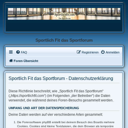
Sportlich Fit das Sportforum
FAQ
Registrieren
Anmelden
Foren-Übersicht
Sportlich Fit das Sportforum - Datenschutzerklärung
Diese Richtlinie beschreibt, wie „Sportlich Fit das Sportforum“
(„https://sportlichfit.com“) (im Folgenden „der Betreiber“) die Daten
verwendet, die während deines Foren-Besuchs gesammelt werden.
UMFANG UND ART DER DATENSPEICHERUNG
Deine Daten werden auf vier verschiedene Arten gesammelt:
Die Forensoftware phpBB erstellt bei deinem Besuch des Boards mehrere
Cookies. Cookies sind kleine Textdateien, die dein Browser als temporäre