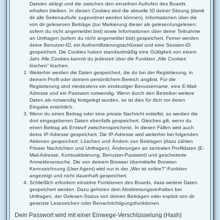
Dateien ablegt und die zwischen den einzelnen Aufrufen des Boards
erhalten bleiben. In diesen Cookies sind die aktuelle ID deiner Sitzung (damit
dir alle Seitenaufrufe zugeordnet werden können), Informationen über die
von dir gelesenen Beiträge (zur Markierung dieser als gelesen/ungelesen;
sofern du nicht angemeldet bist) sowie Informationen über deine Teilnahme
an Umfragen (sofern du nicht angemeldet bist) gespeichert. Ferner werden
deine Benutzer-ID, ein Authentifizierungsschlüssel und eine Session-ID
gespeichert. Die Cookies haben standardmäßig eine Gültigkeit von einem
Jahr. Alle Cookies kannst du jederzeit über die Funktion „Alle Cookies
löschen“ löschen.
Weiterhin werden die Daten gespeichert, die du bei der Registrierung, in
deinem Profil oder deinem persönlichem Bereich angibst. Für die
Registrierung sind mindestens ein eindeutiger Benutzername, eine E-Mail-
Adresse und ein Passwort notwendig. Wenn durch den Betreiber weitere
Daten als notwendig festgelegt wurden, so ist dies für dich vor deren
Eingabe ersichtlich.
Wenn du einen Beitrag oder eine private Nachricht erstellst, so werden die
dort eingegebenen Daten ebenfalls gespeichert. Gleiches gilt, wenn du
einen Beitrag als Entwurf zwischenspeicherst. In diesen Fällen wird auch
deine IP-Adresse gespeichert. Die IP-Adresse wird weiterhin bei folgenden
Aktionen gespeichert: Löschen und Ändern von Beiträgen (dazu zählen
Private Nachrichten und Umfragen), Änderungen an zentralen Profildaten (E-
Mail-Adresse, Kontoaktivierung, Benutzer-Passwort) und gescheiterte
Anmeldeversuche. Die von deinem Browser übermittelte Browser-
Kennzeichnung (User Agent) wird nur in der „Wer ist online?“-Funktion
angezeigt und nicht dauerhaft gespeichert.
Schließlich erfordern einzelne Funktionen des Boards, dass weitere Daten
gespeichert werden. Dazu gehören dein Abstimmungsverhalten bei
Umfragen, der Gelesen-Status von deinen Beiträgen oder explizit von dir
gesetzte Lesezeichen oder Benachrichtigungsfunktionen.
Dein Passwort wird mit einer Einwege-Verschlüsselung (Hash)