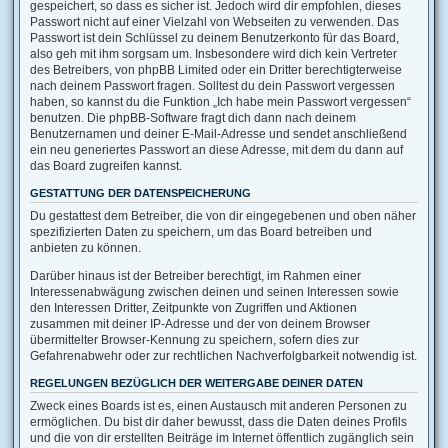
gespeichert, so dass es sicher ist. Jedoch wird dir empfohlen, dieses
Passwort nicht auf einer Vielzahl von Webseiten zu verwenden. Das
Passwort ist dein Schlüssel zu deinem Benutzerkonto für das Board,
also geh mit ihm sorgsam um. Insbesondere wird dich kein Vertreter
des Betreibers, von phpBB Limited oder ein Dritter berechtigterweise
nach deinem Passwort fragen. Solltest du dein Passwort vergessen
haben, so kannst du die Funktion „Ich habe mein Passwort vergessen“
benutzen. Die phpBB-Software fragt dich dann nach deinem
Benutzernamen und deiner E-Mail-Adresse und sendet anschließend
ein neu generiertes Passwort an diese Adresse, mit dem du dann auf
das Board zugreifen kannst.
GESTATTUNG DER DATENSPEICHERUNG
Du gestattest dem Betreiber, die von dir eingegebenen und oben näher
spezifizierten Daten zu speichern, um das Board betreiben und
anbieten zu können.
Darüber hinaus ist der Betreiber berechtigt, im Rahmen einer
Interessenabwägung zwischen deinen und seinen Interessen sowie
den Interessen Dritter, Zeitpunkte von Zugriffen und Aktionen
zusammen mit deiner IP-Adresse und der von deinem Browser
übermittelter Browser-Kennung zu speichern, sofern dies zur
Gefahrenabwehr oder zur rechtlichen Nachverfolgbarkeit notwendig ist.
REGELUNGEN BEZÜGLICH DER WEITERGABE DEINER DATEN
Zweck eines Boards ist es, einen Austausch mit anderen Personen zu
ermöglichen. Du bist dir daher bewusst, dass die Daten deines Profils
und die von dir erstellten Beiträge im Internet öffentlich zugänglich sein