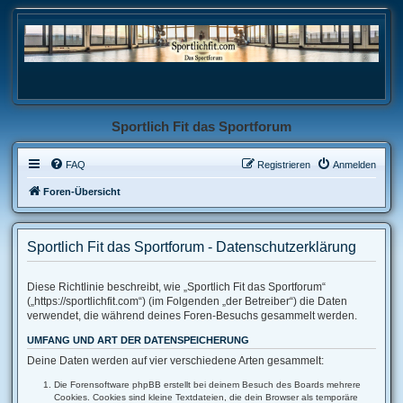
Sportlich Fit das Sportforum
FAQ
Registrieren
Anmelden
Foren-Übersicht
Sportlich Fit das Sportforum - Datenschutzerklärung
Diese Richtlinie beschreibt, wie „Sportlich Fit das Sportforum“
(„https://sportlichfit.com“) (im Folgenden „der Betreiber“) die Daten
verwendet, die während deines Foren-Besuchs gesammelt werden.
UMFANG UND ART DER DATENSPEICHERUNG
Deine Daten werden auf vier verschiedene Arten gesammelt:
Die Forensoftware phpBB erstellt bei deinem Besuch des Boards mehrere
Cookies. Cookies sind kleine Textdateien, die dein Browser als temporäre