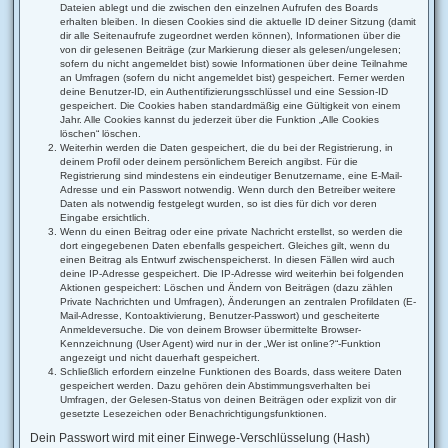
Dateien ablegt und die zwischen den einzelnen Aufrufen des Boards
erhalten bleiben. In diesen Cookies sind die aktuelle ID deiner Sitzung (damit
dir alle Seitenaufrufe zugeordnet werden können), Informationen über die
von dir gelesenen Beiträge (zur Markierung dieser als gelesen/ungelesen;
sofern du nicht angemeldet bist) sowie Informationen über deine Teilnahme
an Umfragen (sofern du nicht angemeldet bist) gespeichert. Ferner werden
deine Benutzer-ID, ein Authentifizierungsschlüssel und eine Session-ID
gespeichert. Die Cookies haben standardmäßig eine Gültigkeit von einem
Jahr. Alle Cookies kannst du jederzeit über die Funktion „Alle Cookies
löschen“ löschen.
Weiterhin werden die Daten gespeichert, die du bei der Registrierung, in
deinem Profil oder deinem persönlichem Bereich angibst. Für die
Registrierung sind mindestens ein eindeutiger Benutzername, eine E-Mail-
Adresse und ein Passwort notwendig. Wenn durch den Betreiber weitere
Daten als notwendig festgelegt wurden, so ist dies für dich vor deren
Eingabe ersichtlich.
Wenn du einen Beitrag oder eine private Nachricht erstellst, so werden die
dort eingegebenen Daten ebenfalls gespeichert. Gleiches gilt, wenn du
einen Beitrag als Entwurf zwischenspeicherst. In diesen Fällen wird auch
deine IP-Adresse gespeichert. Die IP-Adresse wird weiterhin bei folgenden
Aktionen gespeichert: Löschen und Ändern von Beiträgen (dazu zählen
Private Nachrichten und Umfragen), Änderungen an zentralen Profildaten (E-
Mail-Adresse, Kontoaktivierung, Benutzer-Passwort) und gescheiterte
Anmeldeversuche. Die von deinem Browser übermittelte Browser-
Kennzeichnung (User Agent) wird nur in der „Wer ist online?“-Funktion
angezeigt und nicht dauerhaft gespeichert.
Schließlich erfordern einzelne Funktionen des Boards, dass weitere Daten
gespeichert werden. Dazu gehören dein Abstimmungsverhalten bei
Umfragen, der Gelesen-Status von deinen Beiträgen oder explizit von dir
gesetzte Lesezeichen oder Benachrichtigungsfunktionen.
Dein Passwort wird mit einer Einwege-Verschlüsselung (Hash)