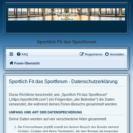
Sportlich Fit das Sportforum
FAQ
Registrieren
Anmelden
Foren-Übersicht
Sportlich Fit das Sportforum - Datenschutzerklärung
Diese Richtlinie beschreibt, wie „Sportlich Fit das Sportforum“
(„https://sportlichfit.com“) (im Folgenden „der Betreiber“) die Daten
verwendet, die während deines Foren-Besuchs gesammelt werden.
UMFANG UND ART DER DATENSPEICHERUNG
Deine Daten werden auf vier verschiedene Arten gesammelt:
Die Forensoftware phpBB erstellt bei deinem Besuch des Boards mehrere
Cookies. Cookies sind kleine Textdateien, die dein Browser als temporäre