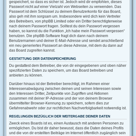
gespeichert, so dass es sicher ist. Jedoch wird dir empfohlen, dieses
Passwort nicht auf einer Vielzahl von Webseiten zu verwenden. Das
Passwort ist dein Schlüssel zu deinem Benutzerkonto für das Board,
also geh mit ihm sorgsam um. Insbesondere wird dich kein Vertreter
des Betreibers, von phpBB Limited oder ein Dritter berechtigterweise
nach deinem Passwort fragen. Solltest du dein Passwort vergessen
haben, so kannst du die Funktion „Ich habe mein Passwort vergessen“
benutzen. Die phpBB-Software fragt dich dann nach deinem
Benutzernamen und deiner E-Mail-Adresse und sendet anschließend
ein neu generiertes Passwort an diese Adresse, mit dem du dann auf
das Board zugreifen kannst.
GESTATTUNG DER DATENSPEICHERUNG
Du gestattest dem Betreiber, die von dir eingegebenen und oben näher
spezifizierten Daten zu speichern, um das Board betreiben und
anbieten zu können.
Darüber hinaus ist der Betreiber berechtigt, im Rahmen einer
Interessenabwägung zwischen deinen und seinen Interessen sowie
den Interessen Dritter, Zeitpunkte von Zugriffen und Aktionen
zusammen mit deiner IP-Adresse und der von deinem Browser
übermittelter Browser-Kennung zu speichern, sofern dies zur
Gefahrenabwehr oder zur rechtlichen Nachverfolgbarkeit notwendig ist.
REGELUNGEN BEZÜGLICH DER WEITERGABE DEINER DATEN
Zweck eines Boards ist es, einen Austausch mit anderen Personen zu
ermöglichen. Du bist dir daher bewusst, dass die Daten deines Profils
und die von dir erstellten Beiträge im Internet öffentlich zugänglich sein