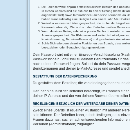
Die Forensoftware phpBB erstellt bei deinem Besuch des Boards m
In diesen Cookies sind die aktuelle ID deiner Sitzung (damit dir 
angemeldet bist) sowie Informationen über deine Teilnahme an Umf
haben standardmäßig eine Gültigkeit von einem Jahr. Alle Cookies 
Weiterhin werden die Daten gespeichert, die du bei der Registrie
Passwort notwendig. Wenn durch den Betreiber weitere Daten als no
Wenn du einen Beitrag oder eine private Nachricht erstellst, so w
Adresse gespeichert. Die IP-Adresse wird weiterhin bei folgende
Kontoaktivierung, Benutzer-Passwort) und gescheiterte Anmeldeve
Schließlich erfordern einzelne Funktionen des Boards, dass weit
Lesezeichen oder Benachrichtigungsfunktionen.
Dein Passwort wird mit einer Einwege-Verschlüsselung (Hash) 
Passwort ist dein Schlüssel zu deinem Benutzerkonto für das 
nach deinem Passwort fragen. Solltest du dein Passwort ver
Benutzernamen und deiner E-Mail-Adresse und sendet anschli
GESTATTUNG DER DATENSPEICHERUNG
Du gestattest dem Betreiber, die von dir eingegebenen und o
Darüber hinaus ist der Betreiber berechtigt, im Rahmen eine
deiner IP-Adresse und der von deinem Browser übermittelter 
REGELUNGEN BEZÜGLICH DER WEITERGABE DEINER DATEN
Zweck eines Boards ist es, einen Austausch mit anderen Person
sein können. Der Betreiber kann jedoch festlegen, dass einzel
Fragen dazu hast, suche nach entsprechenden Informationen im
Personen (Administratoren) zugänglich.