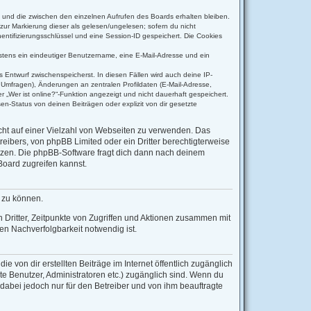
t und die zwischen den einzelnen Aufrufen des Boards erhalten bleiben.
(zur Markierung dieser als gelesen/ungelesen; sofern du nicht
entifizierungsschlüssel und eine Session-ID gespeichert. Die Cookies
destens ein eindeutiger Benutzername, eine E-Mail-Adresse und ein
s Entwurf zwischenspeicherst. In diesen Fällen wird auch deine IP-
 Umfragen), Änderungen an zentralen Profildaten (E-Mail-Adresse,
 „Wer ist online?“-Funktion angezeigt und nicht dauerhaft gespeichert.
n-Status von deinen Beiträgen oder explizit von dir gesetzte
icht auf einer Vielzahl von Webseiten zu verwenden. Das
reibers, von phpBB Limited oder ein Dritter berechtigterweise
tzen. Die phpBB-Software fragt dich dann nach deinem
oard zugreifen kannst.
n zu können.
Dritter, Zeitpunkte von Zugriffen und Aktionen zusammen mit
n Nachverfolgbarkeit notwendig ist.
 von dir erstellten Beiträge im Internet öffentlich zugänglich
rte Benutzer, Administratoren etc.) zugänglich sind. Wenn du
dabei jedoch nur für den Betreiber und von ihm beauftragte