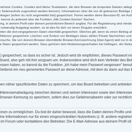
ehrere Cookies. Cookies sind kleine Textdateien, die dein Browser als temporäre Dateien ableg
alle Seitenaufrufe zugeordnet werden können), Informationen über die von dir gelesenen Beiträge 
ragen (sofern du nicht angemeldet bist) gespeichert. Ferner werden deine Benutzer-ID, ein Auth
kannst du jederzeit über die Funktion „Alle Cookies löschen“ löschen.
rung, in deinem Profil oder deinem persönlichem Bereich angibst. Für die Registrierung sind min
twendig festgelegt wurden, so ist dies für dich vor deren Eingabe ersichtlich.
erden die dort eingegebenen Daten ebenfalls gespeichert. Gleiches gilt, wenn du einen Beitrag al
n Aktionen gespeichert: Löschen und Ändern von Beiträgen (dazu zählen Private Nachrichten und
rsuche. Die von deinem Browser übermittelte Browser-Kennzeichnung (User Agent) wird nur in der
ere Daten gespeichert werden. Dazu gehören dein Abstimmungsverhalten bei Umfragen, der Gelese
gespeichert, so dass es sicher ist. Jedoch wird dir empfohlen, dieses Passwort n
Board, also geh mit ihm sorgsam um. Insbesondere wird dich kein Vertreter des Bet
gessen haben, so kannst du die Funktion „Ich habe mein Passwort vergessen“ benu
eßend ein neu generiertes Passwort an diese Adresse, mit dem du dann auf das B
ben näher spezifizierten Daten zu speichern, um das Board betreiben und anbiete
r Interessenabwägung zwischen deinen und seinen Interessen sowie den Interessen 
Browser-Kennung zu speichern, sofern dies zur Gefahrenabwehr oder zur rechtliche
en zu ermöglichen. Du bist dir daher bewusst, dass die Daten deines Profils und die
ne Informationen nur für einen eingeschränkten Nutzerkreis (z. B. andere registrie
 Forum oder kontaktiere den Betreiber. Die E-Mail-Adresse aus deinem Profil ist 