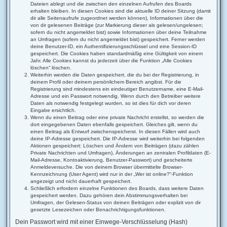
Dateien ablegt und die zwischen den einzelnen Aufrufen des Boards
erhalten bleiben. In diesen Cookies sind die aktuelle ID deiner Sitzung (damit
dir alle Seitenaufrufe zugeordnet werden können), Informationen über die
von dir gelesenen Beiträge (zur Markierung dieser als gelesen/ungelesen;
sofern du nicht angemeldet bist) sowie Informationen über deine Teilnahme
an Umfragen (sofern du nicht angemeldet bist) gespeichert. Ferner werden
deine Benutzer-ID, ein Authentifizierungsschlüssel und eine Session-ID
gespeichert. Die Cookies haben standardmäßig eine Gültigkeit von einem
Jahr. Alle Cookies kannst du jederzeit über die Funktion „Alle Cookies
löschen“ löschen.
Weiterhin werden die Daten gespeichert, die du bei der Registrierung, in
deinem Profil oder deinem persönlichem Bereich angibst. Für die
Registrierung sind mindestens ein eindeutiger Benutzername, eine E-Mail-
Adresse und ein Passwort notwendig. Wenn durch den Betreiber weitere
Daten als notwendig festgelegt wurden, so ist dies für dich vor deren
Eingabe ersichtlich.
Wenn du einen Beitrag oder eine private Nachricht erstellst, so werden die
dort eingegebenen Daten ebenfalls gespeichert. Gleiches gilt, wenn du
einen Beitrag als Entwurf zwischenspeicherst. In diesen Fällen wird auch
deine IP-Adresse gespeichert. Die IP-Adresse wird weiterhin bei folgenden
Aktionen gespeichert: Löschen und Ändern von Beiträgen (dazu zählen
Private Nachrichten und Umfragen), Änderungen an zentralen Profildaten (E-
Mail-Adresse, Kontoaktivierung, Benutzer-Passwort) und gescheiterte
Anmeldeversuche. Die von deinem Browser übermittelte Browser-
Kennzeichnung (User Agent) wird nur in der „Wer ist online?“-Funktion
angezeigt und nicht dauerhaft gespeichert.
Schließlich erfordern einzelne Funktionen des Boards, dass weitere Daten
gespeichert werden. Dazu gehören dein Abstimmungsverhalten bei
Umfragen, der Gelesen-Status von deinen Beiträgen oder explizit von dir
gesetzte Lesezeichen oder Benachrichtigungsfunktionen.
Dein Passwort wird mit einer Einwege-Verschlüsselung (Hash)