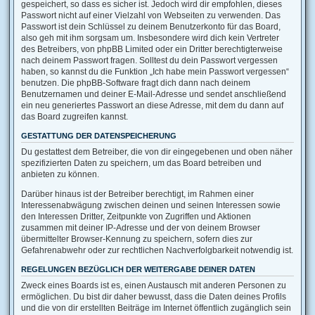
gespeichert, so dass es sicher ist. Jedoch wird dir empfohlen, dieses
Passwort nicht auf einer Vielzahl von Webseiten zu verwenden. Das
Passwort ist dein Schlüssel zu deinem Benutzerkonto für das Board,
also geh mit ihm sorgsam um. Insbesondere wird dich kein Vertreter
des Betreibers, von phpBB Limited oder ein Dritter berechtigterweise
nach deinem Passwort fragen. Solltest du dein Passwort vergessen
haben, so kannst du die Funktion „Ich habe mein Passwort vergessen“
benutzen. Die phpBB-Software fragt dich dann nach deinem
Benutzernamen und deiner E-Mail-Adresse und sendet anschließend
ein neu generiertes Passwort an diese Adresse, mit dem du dann auf
das Board zugreifen kannst.
GESTATTUNG DER DATENSPEICHERUNG
Du gestattest dem Betreiber, die von dir eingegebenen und oben näher
spezifizierten Daten zu speichern, um das Board betreiben und
anbieten zu können.
Darüber hinaus ist der Betreiber berechtigt, im Rahmen einer
Interessenabwägung zwischen deinen und seinen Interessen sowie
den Interessen Dritter, Zeitpunkte von Zugriffen und Aktionen
zusammen mit deiner IP-Adresse und der von deinem Browser
übermittelter Browser-Kennung zu speichern, sofern dies zur
Gefahrenabwehr oder zur rechtlichen Nachverfolgbarkeit notwendig ist.
REGELUNGEN BEZÜGLICH DER WEITERGABE DEINER DATEN
Zweck eines Boards ist es, einen Austausch mit anderen Personen zu
ermöglichen. Du bist dir daher bewusst, dass die Daten deines Profils
und die von dir erstellten Beiträge im Internet öffentlich zugänglich sein