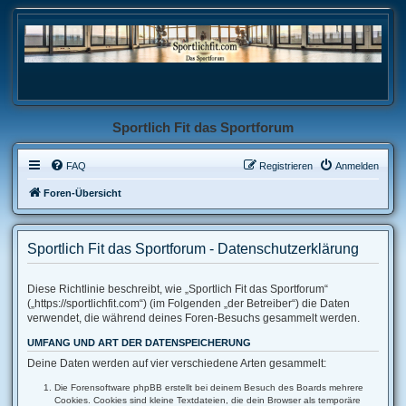
Sportlich Fit das Sportforum
FAQ
Registrieren
Anmelden
Foren-Übersicht
Sportlich Fit das Sportforum - Datenschutzerklärung
Diese Richtlinie beschreibt, wie „Sportlich Fit das Sportforum“
(„https://sportlichfit.com“) (im Folgenden „der Betreiber“) die Daten
verwendet, die während deines Foren-Besuchs gesammelt werden.
UMFANG UND ART DER DATENSPEICHERUNG
Deine Daten werden auf vier verschiedene Arten gesammelt:
Die Forensoftware phpBB erstellt bei deinem Besuch des Boards mehrere
Cookies. Cookies sind kleine Textdateien, die dein Browser als temporäre