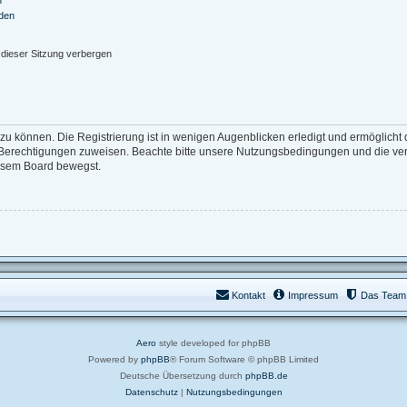
nden
dieser Sitzung verbergen
zu können. Die Registrierung ist in wenigen Augenblicken erledigt und ermöglicht d
e Berechtigungen zuweisen. Beachte bitte unsere Nutzungsbedingungen und die verw
iesem Board bewegst.
Kontakt
Impressum
Das Team
Aero
style developed for phpBB
Powered by
phpBB
® Forum Software © phpBB Limited
Deutsche Übersetzung durch
phpBB.de
Datenschutz
|
Nutzungsbedingungen