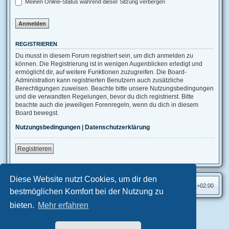
Meinen Online-Status während dieser Sitzung verbergen
REGISTRIEREN
Du musst in diesem Forum registriert sein, um dich anmelden zu
können. Die Registrierung ist in wenigen Augenblicken erledigt und
ermöglicht dir, auf weitere Funktionen zuzugreifen. Die Board-
Administration kann registrierten Benutzern auch zusätzliche
Berechtigungen zuweisen. Beachte bitte unsere Nutzungsbedingungen
und die verwandten Regelungen, bevor du dich registrierst. Bitte
beachte auch die jeweiligen Forenregeln, wenn du dich in diesem
Board bewegst.
Nutzungsbedingungen
|
Datenschutzerklärung
Registrieren
Diese Website nutzt Cookies, um dir den
Foren-Übersicht
Alle Zeiten sind
UTC+02:00
bestmöglichen Komfort bei der Nutzung zu
bieten.
Mehr erfahren
Aero
style developed for phpBB
Powered by
phpBB
® Forum Software © phpBB Limited